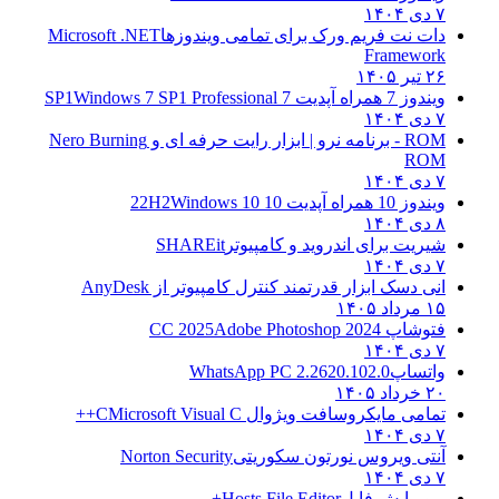
۷ دی ۱۴۰۴
دات نت فریم ورک برای تمامی ویندوزها
Microsoft .NET
Framework
۲۶ تیر ۱۴۰۵
ویندوز 7 همراه آپدیت 7 SP1
Windows 7 SP1 Professional
۷ دی ۱۴۰۴
ROM - برنامه نرو | ابزار رایت حرفه ای و
Nero Burning
ROM
۷ دی ۱۴۰۴
ویندوز 10 همراه آپدیت 10 22H2
Windows 10
۸ دی ۱۴۰۴
شیریت برای اندروید و کامپیوتر
SHAREit
۷ دی ۱۴۰۴
انی دسک ابزار قدرتمند کنترل کامپیوتر از
AnyDesk
۱۵ مرداد ۱۴۰۵
فتوشاپ CC 2025
Adobe Photoshop 2024
۷ دی ۱۴۰۴
واتساپ
WhatsApp PC 2.2620.102.0
۲۰ خرداد ۱۴۰۵
تمامی مایکروسافت ویژوال C
Microsoft Visual C++
۷ دی ۱۴۰۴
آنتی ویروس نورتون سکوریتی
Norton Security
۷ دی ۱۴۰۴
– ویرایش فایل
Hosts File Editor+