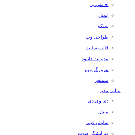
اف.تی.پی
ایمیل
شبکه
طراحی وب
قالب سایت
مدیریت دانلود
مرورگر وب
مسنجر
مالتی مدیا
دی.وی.دی
مبدل
نمایش فیلم
ویرایشگر صوت