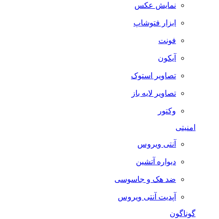
نمایش عکس
ابزار فتوشاپ
فونت
آیکون
تصاویر استوک
تصاویر لایه باز
وکتور
امنیتی
آنتی ویروس
دیواره آتشین
ضد هک و جاسوسی
آپدیت آنتی ویروس
گوناگون