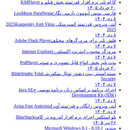
کا ام پلیر نرم افزار قدرتمند پخش فیلم و
KMPlayer
۲۰ خرداد ۱۴۰۵
فارسی نویس لیومون پارسی نگار
LeoMoon ParsiNegar
۸ دی ۱۴۰۴
آنتی ویروس قدرتمند کسپرسکی 2025
Kaspersky Anti Virus
2025
۸ دی ۱۴۰۴
فلش پلیر برای مرورگرهای مختلف
Adobe Flash Player
۷ دی ۱۴۰۴
مرورگر محبوب اینترنت اکسپلورر
Internet Explorer
۷ دی ۱۴۰۴
پوت پلیر پخش انواع فایل تصویری و صوتی
PotPlayer
۲۰ خرداد ۱۴۰۵
بسته امنیتی بیت دیفندر توتال سکوریتی
Bitdefender Total
Security
۷ دی ۱۴۰۴
اجرای برنامه بر اساس زبان برنامه نویسی ج
Java SE
Development Kit (JDK)
۷ دی ۱۴۰۴
آنتی ویروس رایگان و قدرتمند آویرا
Avira Free Antivirus
۷ دی ۱۴۰۴
بلو استکس اجرای نرم افزار اندروید در کام
BlueStacks
۲۶ تیر ۱۴۰۵
ویندوز 8.1
8.1 - Microsoft Windows 8.1