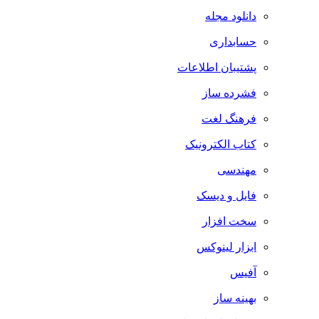
دانلود مجله
حسابداری
پشتیبان اطلاعات
فشرده ساز
فرهنگ لغت
کتاب الکترونیک
مهندسی
فایل و دیسک
سخت افزار
ابزار لینوکس
آفیس
بهینه ساز