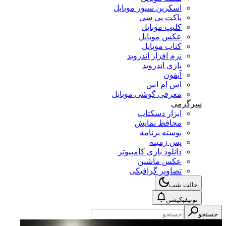
اسکرین سیور موبایل
پاکت پی سی
کلیپ موبایل
عکس موبایل
کتاب موبایل
نرم افزار اندروید
بازی اندروید
آیفون
اس ام اس
معرفی گوشی موبایل
سرگرمی
ابزار دسکتاپ
محافظ نمایش
پوسته برنامه
پس زمینه
دانلود بازی کامپیوتر
عکس ماشین
تصاویر گرافیکی
حالت شب
نوتیفیکیشن
جستجو