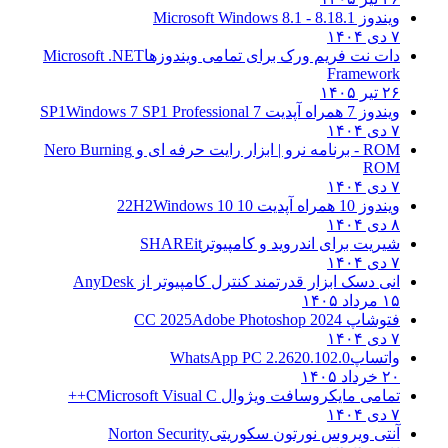
ویندوز 8.1
8.1 - Microsoft Windows 8.1
۷ دی ۱۴۰۴
دات نت فریم ورک برای تمامی ویندوزها
Microsoft .NET
Framework
۲۶ تیر ۱۴۰۵
ویندوز 7 همراه آپدیت 7 SP1
Windows 7 SP1 Professional
۷ دی ۱۴۰۴
ROM - برنامه نرو | ابزار رایت حرفه ای و
Nero Burning
ROM
۷ دی ۱۴۰۴
ویندوز 10 همراه آپدیت 10 22H2
Windows 10
۸ دی ۱۴۰۴
شیریت برای اندروید و کامپیوتر
SHAREit
۷ دی ۱۴۰۴
انی دسک ابزار قدرتمند کنترل کامپیوتر از
AnyDesk
۱۵ مرداد ۱۴۰۵
فتوشاپ CC 2025
Adobe Photoshop 2024
۷ دی ۱۴۰۴
واتساپ
WhatsApp PC 2.2620.102.0
۲۰ خرداد ۱۴۰۵
تمامی مایکروسافت ویژوال C
Microsoft Visual C++
۷ دی ۱۴۰۴
آنتی ویروس نورتون سکوریتی
Norton Security