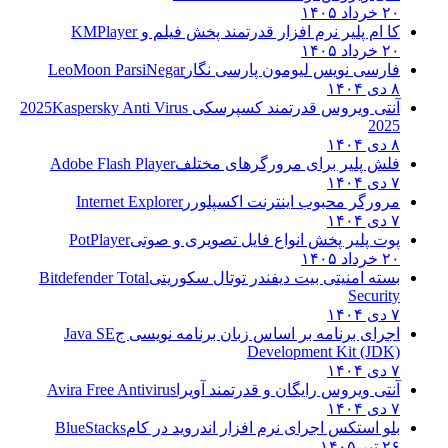
۲۰ خرداد ۱۴۰۵
کا ام پلیر نرم افزار قدرتمند پخش فیلم و
KMPlayer
۲۰ خرداد ۱۴۰۵
فارسی نویس لیومون پارسی نگار
LeoMoon ParsiNegar
۸ دی ۱۴۰۴
آنتی ویروس قدرتمند کسپرسکی 2025
Kaspersky Anti Virus
2025
۸ دی ۱۴۰۴
فلش پلیر برای مرورگرهای مختلف
Adobe Flash Player
۷ دی ۱۴۰۴
مرورگر محبوب اینترنت اکسپلورر
Internet Explorer
۷ دی ۱۴۰۴
پوت پلیر پخش انواع فایل تصویری و صوتی
PotPlayer
۲۰ خرداد ۱۴۰۵
بسته امنیتی بیت دیفندر توتال سکوریتی
Bitdefender Total
Security
۷ دی ۱۴۰۴
اجرای برنامه بر اساس زبان برنامه نویسی ج
Java SE
Development Kit (JDK)
۷ دی ۱۴۰۴
آنتی ویروس رایگان و قدرتمند آویرا
Avira Free Antivirus
۷ دی ۱۴۰۴
بلو استکس اجرای نرم افزار اندروید در کام
BlueStacks
۲۶ تیر ۱۴۰۵