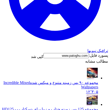
ترافیک نیم‌بها
پسورد فایل:
کپی شد
مطالب مشابه
مجموعه ۹۰ پس زمینه متنوع و میکس شده
Incredible Mixed
Wallpapers
۱۲٬۳۰۵
مجموعه 125 پس زمینه جذاب و زیبا برای دسکتاپ - HD
125 -