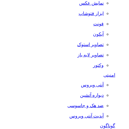
نمایش عکس
ابزار فتوشاپ
فونت
آیکون
تصاویر استوک
تصاویر لایه باز
وکتور
امنیتی
آنتی ویروس
دیواره آتشین
ضد هک و جاسوسی
آپدیت آنتی ویروس
گوناگون