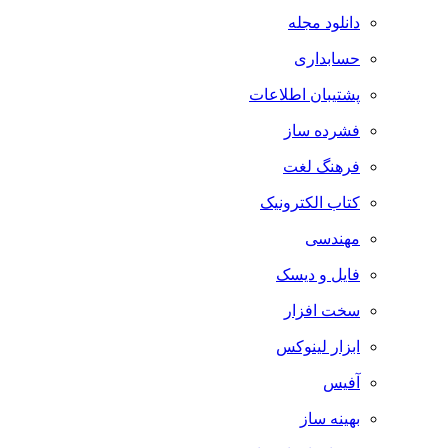
دانلود مجله
حسابداری
پشتیبان اطلاعات
فشرده ساز
فرهنگ لغت
کتاب الکترونیک
مهندسی
فایل و دیسک
سخت افزار
ابزار لینوکس
آفیس
بهینه ساز