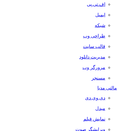
اف.تی.پی
ایمیل
شبکه
طراحی وب
قالب سایت
مدیریت دانلود
مرورگر وب
مسنجر
مالتی مدیا
دی.وی.دی
مبدل
نمایش فیلم
ویرایشگر صوت