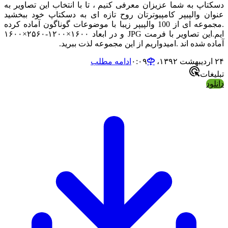
دسکتاپ به شما عزیزان معرفی کنیم ، تا با انتخاب این تصاویر به
عنوان والپیپر کامپیوترتان روح تازه ای به دسکتاپ خود ببخشید
.مجموعه ای از 100 والپیپر زیبا با موضوعات گوناگون آماده کرده
ایم.این تصاویر با فرمت JPG و در ابعاد ۱۶۰۰×۱۲۰۰-۲۵۶۰×۱۶۰۰
آماده شده اند .امیدواریم از این مجموعه لذت ببرید.
۲۴ اردیبهشت ۱۳۹۲،‏ ۰:۰۹
ادامه مطلب
تبلیغات
دانلود