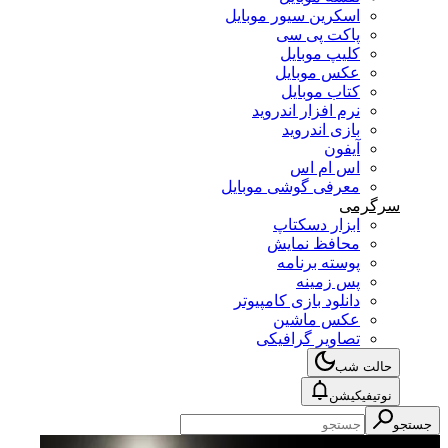
اسکرین سیور موبایل
پاکت پی سی
کلیپ موبایل
عکس موبایل
کتاب موبایل
نرم افزار اندروید
بازی اندروید
آیفون
اس ام اس
معرفی گوشی موبایل
سرگرمی
ابزار دسکتاپ
محافظ نمایش
پوسته برنامه
پس زمینه
دانلود بازی کامپیوتر
عکس ماشین
تصاویر گرافیکی
حالت شب
نوتیفیکیشن
جستجو