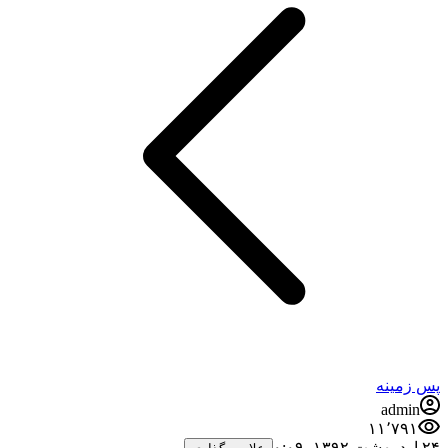
پس زمینه
admin
۱۱٬۷۹۱
۲۴ اردیبهشت ۱۳۹۲،‏ ۰:۰۹