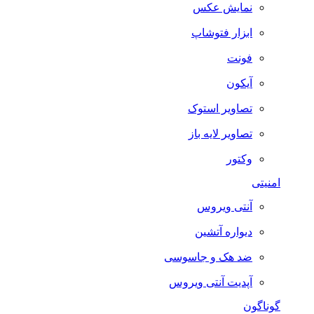
نمایش عکس
ابزار فتوشاپ
فونت
آیکون
تصاویر استوک
تصاویر لایه باز
وکتور
امنیتی
آنتی ویروس
دیواره آتشین
ضد هک و جاسوسی
آپدیت آنتی ویروس
گوناگون