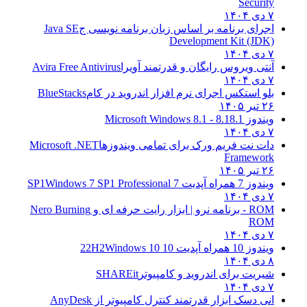
Security
۷ دی ۱۴۰۴
اجرای برنامه بر اساس زبان برنامه نویسی ج
Java SE
Development Kit (JDK)
۷ دی ۱۴۰۴
آنتی ویروس رایگان و قدرتمند آویرا
Avira Free Antivirus
۷ دی ۱۴۰۴
بلو استکس اجرای نرم افزار اندروید در کام
BlueStacks
۲۶ تیر ۱۴۰۵
ویندوز 8.1
8.1 - Microsoft Windows 8.1
۷ دی ۱۴۰۴
دات نت فریم ورک برای تمامی ویندوزها
Microsoft .NET
Framework
۲۶ تیر ۱۴۰۵
ویندوز 7 همراه آپدیت 7 SP1
Windows 7 SP1 Professional
۷ دی ۱۴۰۴
ROM - برنامه نرو | ابزار رایت حرفه ای و
Nero Burning
ROM
۷ دی ۱۴۰۴
ویندوز 10 همراه آپدیت 10 22H2
Windows 10
۸ دی ۱۴۰۴
شیریت برای اندروید و کامپیوتر
SHAREit
۷ دی ۱۴۰۴
انی دسک ابزار قدرتمند کنترل کامپیوتر از
AnyDesk