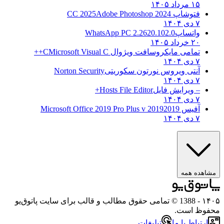
۱۵ مرداد ۱۴۰۵
فتوشاپ CC 2025
Adobe Photoshop 2024
۷ دی ۱۴۰۴
واتساپ
WhatsApp PC 2.2620.102.0
۲۰ خرداد ۱۴۰۵
تمامی مایکروسافت ویژوال C
Microsoft Visual C++
۷ دی ۱۴۰۴
آنتی ویروس نورتون سکوریتی
Norton Security
۷ دی ۱۴۰۴
– ویرایش فایل
Hosts File Editor+
۷ دی ۱۴۰۴
آفیس 2019
2019 Microsoft Office 2019 Pro Plus v
۷ دی ۱۴۰۴
اهده همه
۱
- 1388 © تمامی حقوق مطالب و قالب برای سایت پاتوق‌یو
وظ است.
ارتباط با ما
تبلیغات