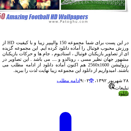
در این پست برای شما مجموعه 150 والپیپر زیبا و با کیفیت HD از
 محبوب فوتبال را آماده دانلود کرده ایم. این مجموعه گزیده
ز تصاویر بازیکنان فوتبال ، استادیوم ، جام ها و حرکات بازیکنان
ر جهان نظیر مسی ، رونالدو و .... می باشد . این تصاویر در
رزولیشن 2560x1600 هم اکنون آماده دانلود از ادامه مطلب می
د. امیدواریم از دانلود این مجموعه زیبا نهایت لذت را ببرید.
ادامه مطلب
غات
ود