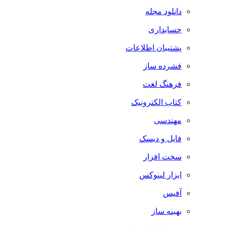
دانلود مجله
حسابداری
پشتیبان اطلاعات
فشرده ساز
فرهنگ لغت
کتاب الکترونیک
مهندسی
فایل و دیسک
سخت افزار
ابزار لینوکس
آفیس
بهینه ساز