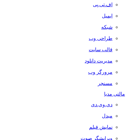
اف.تی.پی
ایمیل
شبکه
طراحی وب
قالب سایت
مدیریت دانلود
مرورگر وب
مسنجر
مالتی مدیا
دی.وی.دی
مبدل
نمایش فیلم
ویرایشگر صوت