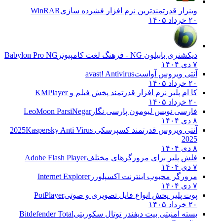
وینرار قدرتمندترین نرم افزار فشرده سازی
WinRAR
۲۰ خرداد ۱۴۰۵
دیکشنری بابیلون NG - فرهنگ لغت کامپیوتر
Babylon Pro NG
۷ دی ۱۴۰۴
آنتی ویروس آواست
avast! Antivirus
۲۰ خرداد ۱۴۰۵
کا ام پلیر نرم افزار قدرتمند پخش فیلم و
KMPlayer
۲۰ خرداد ۱۴۰۵
فارسی نویس لیومون پارسی نگار
LeoMoon ParsiNegar
۸ دی ۱۴۰۴
آنتی ویروس قدرتمند کسپرسکی 2025
Kaspersky Anti Virus
2025
۸ دی ۱۴۰۴
فلش پلیر برای مرورگرهای مختلف
Adobe Flash Player
۷ دی ۱۴۰۴
مرورگر محبوب اینترنت اکسپلورر
Internet Explorer
۷ دی ۱۴۰۴
پوت پلیر پخش انواع فایل تصویری و صوتی
PotPlayer
۲۰ خرداد ۱۴۰۵
بسته امنیتی بیت دیفندر توتال سکوریتی
Bitdefender Total