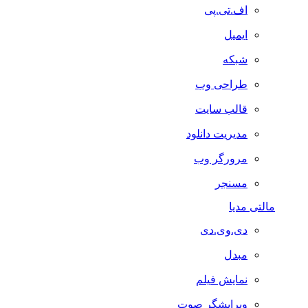
اف.تی.پی
ایمیل
شبکه
طراحی وب
قالب سایت
مدیریت دانلود
مرورگر وب
مسنجر
مالتی مدیا
دی.وی.دی
مبدل
نمایش فیلم
ویرایشگر صوت