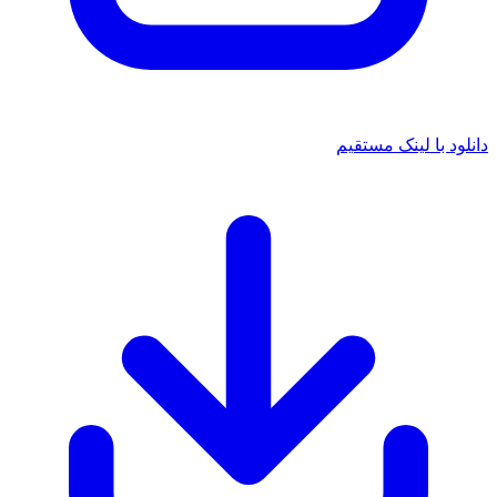
د با لینک مستقیم