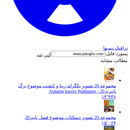
 نیم‌بها
 فایل:
کپی شد
ب مشابه
مجموعه 20 تصویر بکگراند زیبا و کیفیت موضوع برگ
پاییزی
20 - Autumn leaves Wallpaper
۱۴٬۴۳۶
مجموعه 20 تصویر دسکتاپ موضوع فصل پاییز
20
۱۵٬۰۶۴