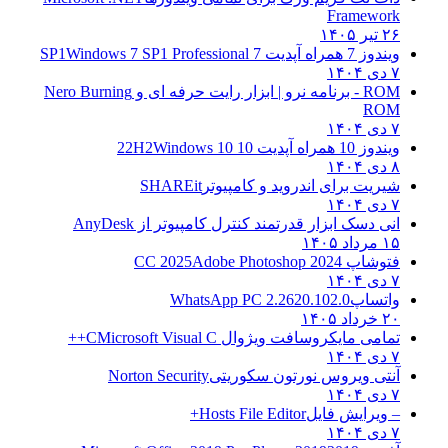
Framework
۲۶ تیر ۱۴۰۵
ویندوز 7 همراه آپدیت 7 SP1
Windows 7 SP1 Professional
۷ دی ۱۴۰۴
ROM - برنامه نرو | ابزار رایت حرفه ای و
Nero Burning
ROM
۷ دی ۱۴۰۴
ویندوز 10 همراه آپدیت 10 22H2
Windows 10
۸ دی ۱۴۰۴
شیریت برای اندروید و کامپیوتر
SHAREit
۷ دی ۱۴۰۴
انی دسک ابزار قدرتمند کنترل کامپیوتر از
AnyDesk
۱۵ مرداد ۱۴۰۵
فتوشاپ CC 2025
Adobe Photoshop 2024
۷ دی ۱۴۰۴
واتساپ
WhatsApp PC 2.2620.102.0
۲۰ خرداد ۱۴۰۵
تمامی مایکروسافت ویژوال C
Microsoft Visual C++
۷ دی ۱۴۰۴
آنتی ویروس نورتون سکوریتی
Norton Security
۷ دی ۱۴۰۴
– ویرایش فایل
Hosts File Editor+
۷ دی ۱۴۰۴