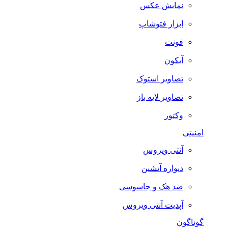
نمایش عکس
ابزار فتوشاپ
فونت
آیکون
تصاویر استوک
تصاویر لایه باز
وکتور
امنیتی
آنتی ویروس
دیواره آتشین
ضد هک و جاسوسی
آپدیت آنتی ویروس
گوناگون