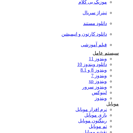
موزیک بی کلام
تیتراژ سریال
دانلود مستند
دانلود کارتون و انیمیشن
فیلم آموزشی
سیستم عامل
ویندوز 11
دانلود ویندوز 10
ویندوز 8 و 8.1
ویندوز 7
ویندوز xp
ویندوز سرور
لینوکس
ویندوز
موبایل
نرم افزار موبایل
بازی موبایل
رینگتون موبایل
تم موبایل
نقشه موبایل