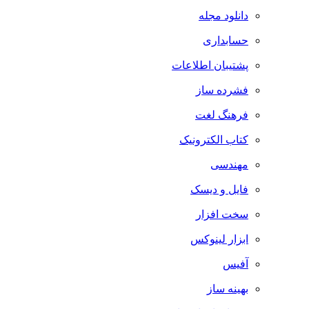
دانلود مجله
حسابداری
پشتیبان اطلاعات
فشرده ساز
فرهنگ لغت
کتاب الکترونیک
مهندسی
فایل و دیسک
سخت افزار
ابزار لینوکس
آفیس
بهینه ساز