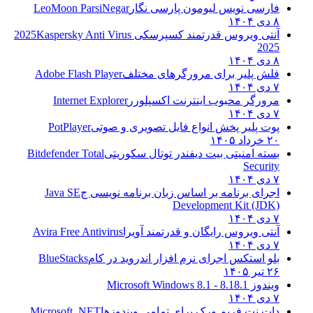
فارسی نویس لیومون پارسی نگار
LeoMoon ParsiNegar
۸ دی ۱۴۰۴
آنتی ویروس قدرتمند کسپرسکی 2025
Kaspersky Anti Virus
2025
۸ دی ۱۴۰۴
فلش پلیر برای مرورگرهای مختلف
Adobe Flash Player
۷ دی ۱۴۰۴
مرورگر محبوب اینترنت اکسپلورر
Internet Explorer
۷ دی ۱۴۰۴
پوت پلیر پخش انواع فایل تصویری و صوتی
PotPlayer
۲۰ خرداد ۱۴۰۵
بسته امنیتی بیت دیفندر توتال سکوریتی
Bitdefender Total
Security
۷ دی ۱۴۰۴
اجرای برنامه بر اساس زبان برنامه نویسی ج
Java SE
Development Kit (JDK)
۷ دی ۱۴۰۴
آنتی ویروس رایگان و قدرتمند آویرا
Avira Free Antivirus
۷ دی ۱۴۰۴
بلو استکس اجرای نرم افزار اندروید در کام
BlueStacks
۲۶ تیر ۱۴۰۵
ویندوز 8.1
8.1 - Microsoft Windows 8.1
۷ دی ۱۴۰۴
دات نت فریم ورک برای تمامی ویندوزها
Microsoft .NET