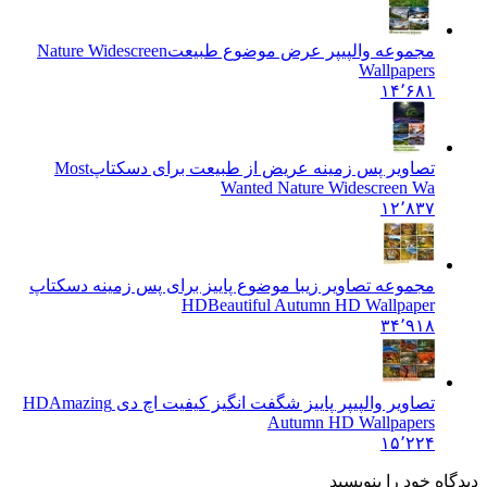
مجموعه والپیپر عرض موضوع طبیعت
Nature Widescreen
Wallpapers
۱۴٬۶۸۱
تصاویر پس زمینه عریض از طبیعت برای دسکتاپ
Most
Wanted Nature Widescreen Wa
۱۲٬۸۳۷
مجموعه تصاویر زیبا موضوع پاییز برای پس زمینه دسکتاپ
HD
Beautiful Autumn HD Wallpaper
۳۴٬۹۱۸
تصاویر والپیپر پاییز شگفت انگیز کیفیت اچ دی HD
Amazing
Autumn HD Wallpapers
۱۵٬۲۲۴
ه خود را بنویسید