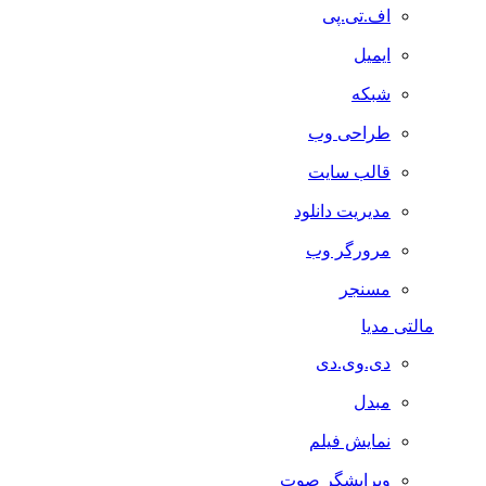
اف.تی.پی
ایمیل
شبکه
طراحی وب
قالب سایت
مدیریت دانلود
مرورگر وب
مسنجر
مالتی مدیا
دی.وی.دی
مبدل
نمایش فیلم
ویرایشگر صوت