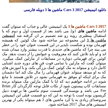
دانلود انیمیشن Cars 3 2017 ماشین ها 3 دوبله فارسی
Cars 3 2017 ماشین ها 3
یک انیمیشن عالی و جذاب که میتوان گفت
ادامه
ماشین های
1و2 می باشد بعد از قسمت اول و دوم که با
استقبال بینظیری روبه رو شد تصمیم بر ان گرفته شد
انیمیشن
ماشین ها 3
این مجموعه نیز ساخته شود مک کوئین که همیشه
قهرمان بوده و شکست ناپذیر در این قسمت عنوان خود را در خطر
می بیند چرا که ماشین های جدیدی با قدرت بیشتر وارد میدان شده
اند و او باید تلاش کنند که معروفیت و عنوانش را از دست ندهد. مک
کوئین برای قهرمانی دوباره در مسابقات از مارلین کمک میگیرد.
میتوان گفت که مارلین با تمامی فوت فن های دوره جدید اشنایی
کامل دارد و میتواند به مک کوئین کمک بزرگی بکند. و با اموزش های
که به او میدهد میتواند عنوان قهرمانی را مال مک کند اما دشمنان
مک برای اینکه او موفق به قهرمانی نشود در تلاش هستند تا مانع
شوند در ادامه خواهیم دید که ایا با کمک مارلین مک میتواند برنده
مسابقات کاپ پیستون شود از نکات قابل توجه کارگردان کار Brian
Fee می باشد و نویسندگی قسمت سوم ماشین ها برعهده دنیل
گریسون بوده است با توجه به این که دو قسمت قبلی این انیمیشن
سروصدای زیادی به پا کرد ماشین های 3 هم میتواند یکی از بهترین
انیمیشن های سال 2017 شناخته شود.