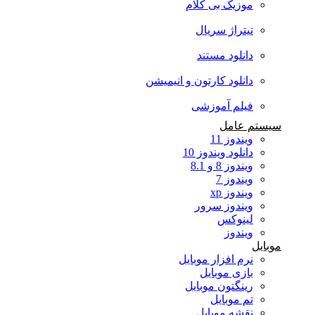
موزیک بی کلام
تیتراژ سریال
دانلود مستند
دانلود کارتون و انیمیشن
فیلم آموزشی
سیستم عامل
ویندوز 11
دانلود ویندوز 10
ویندوز 8 و 8.1
ویندوز 7
ویندوز xp
ویندوز سرور
لینوکس
ویندوز
موبایل
نرم افزار موبایل
بازی موبایل
رینگتون موبایل
تم موبایل
نقشه موبایل