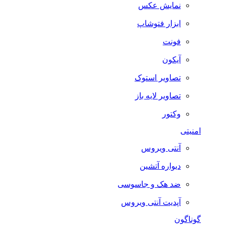
نمایش عکس
ابزار فتوشاپ
فونت
آیکون
تصاویر استوک
تصاویر لایه باز
وکتور
امنیتی
آنتی ویروس
دیواره آتشین
ضد هک و جاسوسی
آپدیت آنتی ویروس
گوناگون