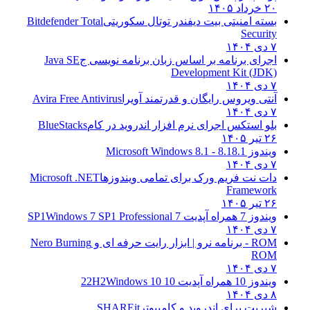
۲۰ خرداد ۱۴۰۵
بسته امنیتی بیت دیفندر توتال سکوریتی
Bitdefender Total
Security
۷ دی ۱۴۰۴
اجرای برنامه بر اساس زبان برنامه نویسی ج
Java SE
Development Kit (JDK)
۷ دی ۱۴۰۴
آنتی ویروس رایگان و قدرتمند آویرا
Avira Free Antivirus
۷ دی ۱۴۰۴
بلو استکس اجرای نرم افزار اندروید در کام
BlueStacks
۲۶ تیر ۱۴۰۵
ویندوز 8.1
8.1 - Microsoft Windows 8.1
۷ دی ۱۴۰۴
دات نت فریم ورک برای تمامی ویندوزها
Microsoft .NET
Framework
۲۶ تیر ۱۴۰۵
ویندوز 7 همراه آپدیت 7 SP1
Windows 7 SP1 Professional
۷ دی ۱۴۰۴
ROM - برنامه نرو | ابزار رایت حرفه ای و
Nero Burning
ROM
۷ دی ۱۴۰۴
ویندوز 10 همراه آپدیت 10 22H2
Windows 10
۸ دی ۱۴۰۴
شیریت برای اندروید و کامپیوتر
SHAREit