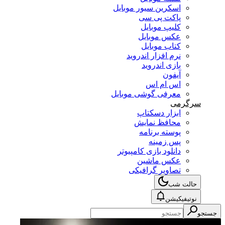
اسکرین سیور موبایل
پاکت پی سی
کلیپ موبایل
عکس موبایل
کتاب موبایل
نرم افزار اندروید
بازی اندروید
آیفون
اس ام اس
معرفی گوشی موبایل
سرگرمی
ابزار دسکتاپ
محافظ نمایش
پوسته برنامه
پس زمینه
دانلود بازی کامپیوتر
عکس ماشین
تصاویر گرافیکی
حالت شب
نوتیفیکیشن
جستجو