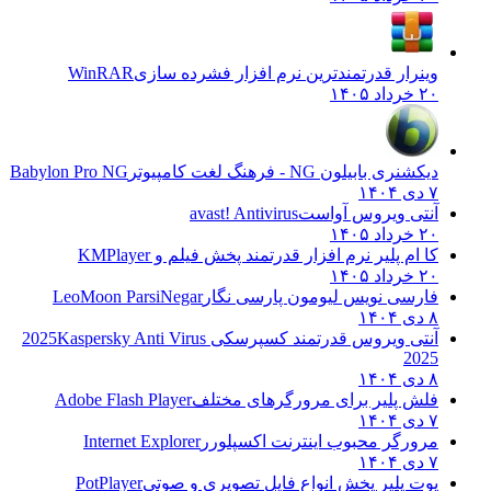
وینرار قدرتمندترین نرم افزار فشرده سازی
WinRAR
۲۰ خرداد ۱۴۰۵
دیکشنری بابیلون NG - فرهنگ لغت کامپیوتر
Babylon Pro NG
۷ دی ۱۴۰۴
آنتی ویروس آواست
avast! Antivirus
۲۰ خرداد ۱۴۰۵
کا ام پلیر نرم افزار قدرتمند پخش فیلم و
KMPlayer
۲۰ خرداد ۱۴۰۵
فارسی نویس لیومون پارسی نگار
LeoMoon ParsiNegar
۸ دی ۱۴۰۴
آنتی ویروس قدرتمند کسپرسکی 2025
Kaspersky Anti Virus
2025
۸ دی ۱۴۰۴
فلش پلیر برای مرورگرهای مختلف
Adobe Flash Player
۷ دی ۱۴۰۴
مرورگر محبوب اینترنت اکسپلورر
Internet Explorer
۷ دی ۱۴۰۴
پوت پلیر پخش انواع فایل تصویری و صوتی
PotPlayer