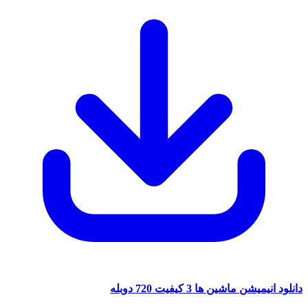
دانلود انیمیشن ماشین ها 3 کیفیت 720 دوبله