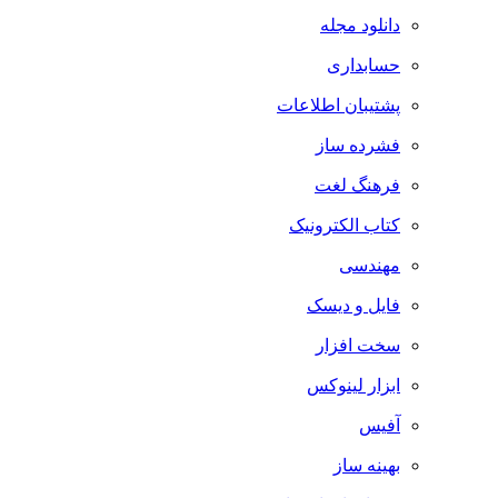
دانلود مجله
حسابداری
پشتیبان اطلاعات
فشرده ساز
فرهنگ لغت
کتاب الکترونیک
مهندسی
فایل و دیسک
سخت افزار
ابزار لینوکس
آفیس
بهینه ساز