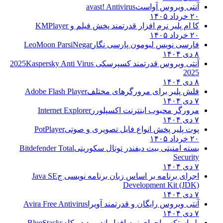
آنتی ویروس آواست
avast! Antivirus
۲۰ خرداد ۱۴۰۵
کا ام پلیر نرم افزار قدرتمند پخش فیلم و
KMPlayer
۲۰ خرداد ۱۴۰۵
فارسی نویس لیومون پارسی نگار
LeoMoon ParsiNegar
۸ دی ۱۴۰۴
آنتی ویروس قدرتمند کسپرسکی 2025
Kaspersky Anti Virus
2025
۸ دی ۱۴۰۴
فلش پلیر برای مرورگرهای مختلف
Adobe Flash Player
۷ دی ۱۴۰۴
مرورگر محبوب اینترنت اکسپلورر
Internet Explorer
۷ دی ۱۴۰۴
پوت پلیر پخش انواع فایل تصویری و صوتی
PotPlayer
۲۰ خرداد ۱۴۰۵
بسته امنیتی بیت دیفندر توتال سکوریتی
Bitdefender Total
Security
۷ دی ۱۴۰۴
اجرای برنامه بر اساس زبان برنامه نویسی ج
Java SE
Development Kit (JDK)
۷ دی ۱۴۰۴
آنتی ویروس رایگان و قدرتمند آویرا
Avira Free Antivirus
۷ دی ۱۴۰۴
بلو استکس اجرای نرم افزار اندروید در کام
BlueStacks