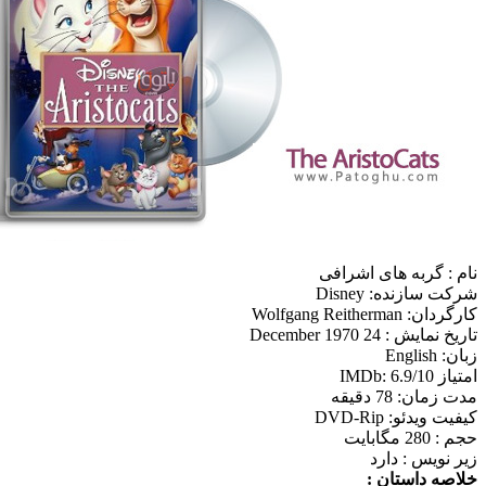
: گربه های اشرافی
سازنده: Disney
Wolfgang Reitherman
ایش : 24 December 1970
Engli
IMDb: 6.
ان: 78 دقیقه
ویدئو: DVD-Rip
 مگابایت
نویس : دارد
ه داستان :