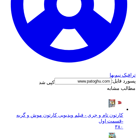
یک نیم‌بها
د فایل:
کپی شد
لب مشابه
کارتون تام و جری - فیلم ویدیویی کارتون موش و گربه
-قسمت اول
۳۸۰