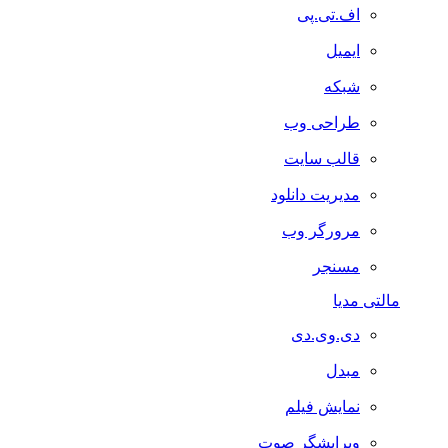
اف.تی.پی
ایمیل
شبکه
طراحی وب
قالب سایت
مدیریت دانلود
مرورگر وب
مسنجر
مالتی مدیا
دی.وی.دی
مبدل
نمایش فیلم
ویرایشگر صوت