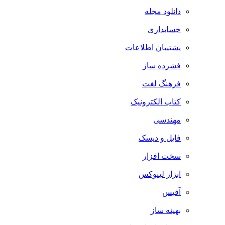
دانلود مجله
حسابداری
پشتیبان اطلاعات
فشرده ساز
فرهنگ لغت
کتاب الکترونیک
مهندسی
فایل و دیسک
سخت افزار
ابزار لینوکس
آفیس
بهینه ساز