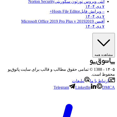
آنتی ویروس نورتون سکوریتی
Norton Security
۷ دی ۱۴۰۴
– ویرایش فایل
Hosts File Editor+
۷ دی ۱۴۰۴
آفیس 2019
2019 Microsoft Office 2019 Pro Plus v
۷ دی ۱۴۰۴
اهده همه
۱
- 1388 © تمامی حقوق مطالب و قالب برای سایت پاتوق‌یو
وظ است.
ارتباط با ما
تبلیغات
Telegram
LinkedIn
DM