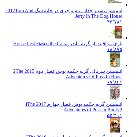
انیمیشن بسیار جذاب تام و جری در خانه سگ 2012
Tom And
Jerry In The Dog House
۴۳٬۷۸۱
بازی مراقبت از گربه - آندروید
House Pest Fiasco the Cat
۱۸٬۸۷۵
انیمیشن سریالی گربه چکمه پوش فصل دوم 2015 2
The
Adventures Of Puss In Boots
۶۷٬۸۲۱
انیمیشن گربه چکمه پوش فصل چهارم 2017 4
The
Adventures of Puss in Boots 2
۵۵٬۴۱۱