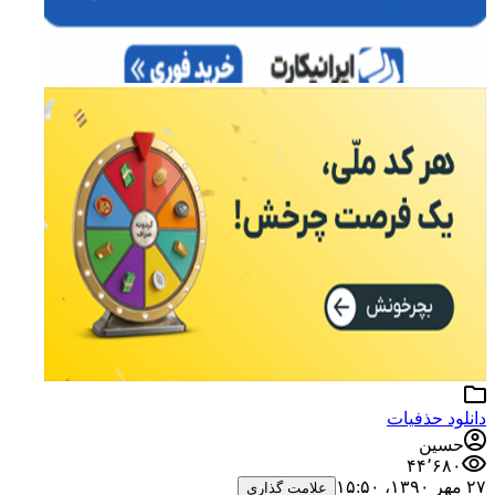
ود حذفیات
سین
۴۴٬۶۸۰
علامت گذاری