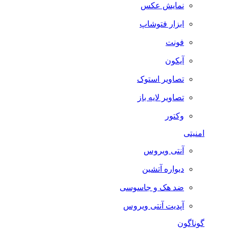
نمایش عکس
ابزار فتوشاپ
فونت
آیکون
تصاویر استوک
تصاویر لایه باز
وکتور
امنیتی
آنتی ویروس
دیواره آتشین
ضد هک و جاسوسی
آپدیت آنتی ویروس
گوناگون