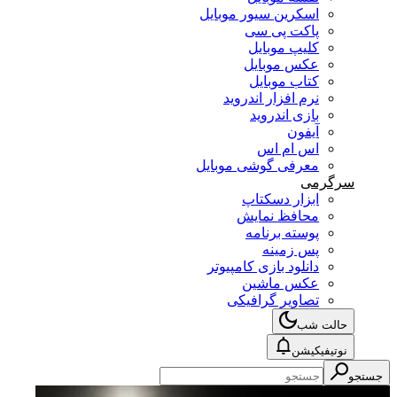
اسکرین سیور موبایل
پاکت پی سی
کلیپ موبایل
عکس موبایل
کتاب موبایل
نرم افزار اندروید
بازی اندروید
آیفون
اس ام اس
معرفی گوشی موبایل
سرگرمی
ابزار دسکتاپ
محافظ نمایش
پوسته برنامه
پس زمینه
دانلود بازی کامپیوتر
عکس ماشین
تصاویر گرافیکی
حالت شب
نوتیفیکیشن
جستجو