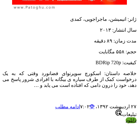
ژانر: انیمیشن، ماجراجویی، کمدی
سال انتشار: ۲۰۱۳
مدت زمان: ۸۹ دقیقه
حجم: ۵۵۸ مگابایت
کیفیت: BDRip 720p
خلاصه داستان: اسکورچ سوپرنوای فضانورد وقتی که به یک
درخواست کمک از طرف سیاره ی بیگانه با افرادی شرور پاسخ می
دهد، خود را درون دامی که افتاده است می یابد و …
۲۷ اردیبهشت ۱۳۹۲،‏ ۷:۰۲
ادامه مطلب
تبلیغات
دانلود