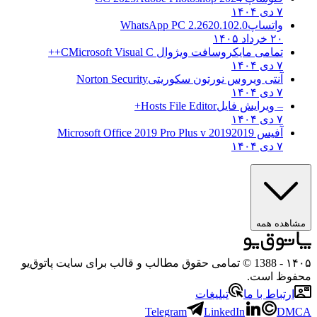
۷ دی ۱۴۰۴
واتساپ
WhatsApp PC 2.2620.102.0
۲۰ خرداد ۱۴۰۵
تمامی مایکروسافت ویژوال C
Microsoft Visual C++
۷ دی ۱۴۰۴
آنتی ویروس نورتون سکوریتی
Norton Security
۷ دی ۱۴۰۴
– ویرایش فایل
Hosts File Editor+
۷ دی ۱۴۰۴
آفیس 2019
2019 Microsoft Office 2019 Pro Plus v
۷ دی ۱۴۰۴
مشاهده همه
۱۴۰۵
- 1388 © تمامی حقوق مطالب و قالب برای سایت پاتوق‌یو
محفوظ است.
ارتباط با ما
تبلیغات
Telegram
LinkedIn
DMCA