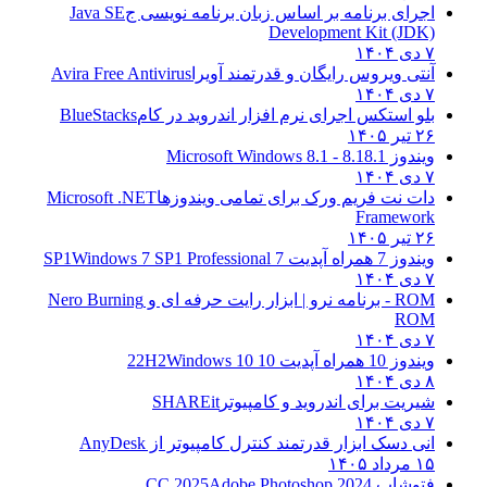
اجرای برنامه بر اساس زبان برنامه نویسی ج
Java SE
Development Kit (JDK)
۷ دی ۱۴۰۴
آنتی ویروس رایگان و قدرتمند آویرا
Avira Free Antivirus
۷ دی ۱۴۰۴
بلو استکس اجرای نرم افزار اندروید در کام
BlueStacks
۲۶ تیر ۱۴۰۵
ویندوز 8.1
8.1 - Microsoft Windows 8.1
۷ دی ۱۴۰۴
دات نت فریم ورک برای تمامی ویندوزها
Microsoft .NET
Framework
۲۶ تیر ۱۴۰۵
ویندوز 7 همراه آپدیت 7 SP1
Windows 7 SP1 Professional
۷ دی ۱۴۰۴
ROM - برنامه نرو | ابزار رایت حرفه ای و
Nero Burning
ROM
۷ دی ۱۴۰۴
ویندوز 10 همراه آپدیت 10 22H2
Windows 10
۸ دی ۱۴۰۴
شیریت برای اندروید و کامپیوتر
SHAREit
۷ دی ۱۴۰۴
انی دسک ابزار قدرتمند کنترل کامپیوتر از
AnyDesk
۱۵ مرداد ۱۴۰۵
فتوشاپ CC 2025
Adobe Photoshop 2024