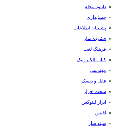
دانلود مجله
حسابداری
پشتیبان اطلاعات
فشرده ساز
فرهنگ لغت
کتاب الکترونیک
مهندسی
فایل و دیسک
سخت افزار
ابزار لینوکس
آفیس
بهینه ساز