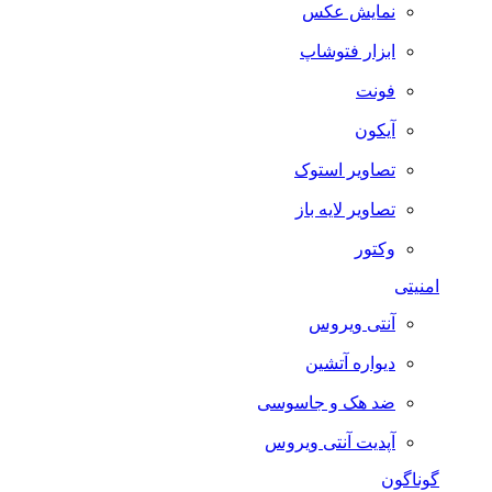
نمایش عکس
ابزار فتوشاپ
فونت
آیکون
تصاویر استوک
تصاویر لایه باز
وکتور
امنیتی
آنتی ویروس
دیواره آتشین
ضد هک و جاسوسی
آپدیت آنتی ویروس
گوناگون