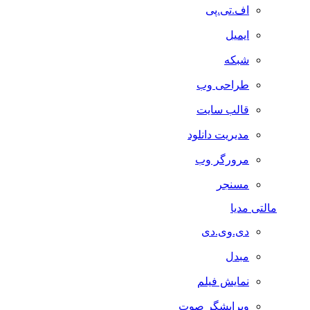
اف.تی.پی
ایمیل
شبکه
طراحی وب
قالب سایت
مدیریت دانلود
مرورگر وب
مسنجر
مالتی مدیا
دی.وی.دی
مبدل
نمایش فیلم
ویرایشگر صوت