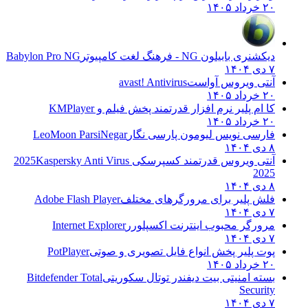
۲۰ خرداد ۱۴۰۵
دیکشنری بابیلون NG - فرهنگ لغت کامپیوتر
Babylon Pro NG
۷ دی ۱۴۰۴
آنتی ویروس آواست
avast! Antivirus
۲۰ خرداد ۱۴۰۵
کا ام پلیر نرم افزار قدرتمند پخش فیلم و
KMPlayer
۲۰ خرداد ۱۴۰۵
فارسی نویس لیومون پارسی نگار
LeoMoon ParsiNegar
۸ دی ۱۴۰۴
آنتی ویروس قدرتمند کسپرسکی 2025
Kaspersky Anti Virus
2025
۸ دی ۱۴۰۴
فلش پلیر برای مرورگرهای مختلف
Adobe Flash Player
۷ دی ۱۴۰۴
مرورگر محبوب اینترنت اکسپلورر
Internet Explorer
۷ دی ۱۴۰۴
پوت پلیر پخش انواع فایل تصویری و صوتی
PotPlayer
۲۰ خرداد ۱۴۰۵
بسته امنیتی بیت دیفندر توتال سکوریتی
Bitdefender Total
Security
۷ دی ۱۴۰۴