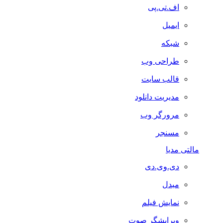
اف.تی.پی
ایمیل
شبکه
طراحی وب
قالب سایت
مدیریت دانلود
مرورگر وب
مسنجر
مالتی مدیا
دی.وی.دی
مبدل
نمایش فیلم
ویرایشگر صوت