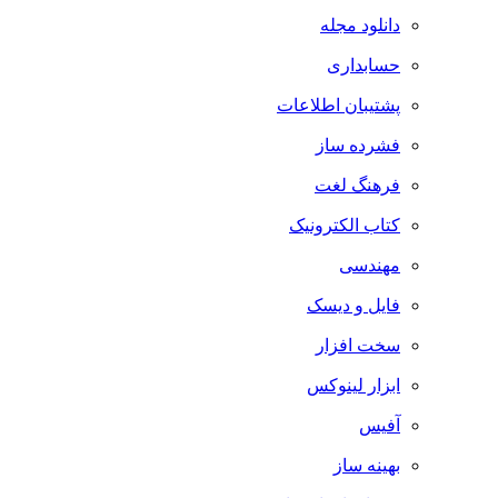
دانلود مجله
حسابداری
پشتیبان اطلاعات
فشرده ساز
فرهنگ لغت
کتاب الکترونیک
مهندسی
فایل و دیسک
سخت افزار
ابزار لینوکس
آفیس
بهینه ساز