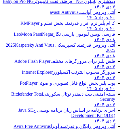
دیکشنری بابیلون NG - فرهنگ لغت کامپیوتر
Babylon Pro NG
۷ دی ۱۴۰۴
آنتی ویروس آواست
avast! Antivirus
۲۰ خرداد ۱۴۰۵
کا ام پلیر نرم افزار قدرتمند پخش فیلم و
KMPlayer
۲۰ خرداد ۱۴۰۵
فارسی نویس لیومون پارسی نگار
LeoMoon ParsiNegar
۸ دی ۱۴۰۴
آنتی ویروس قدرتمند کسپرسکی 2025
Kaspersky Anti Virus
2025
۸ دی ۱۴۰۴
فلش پلیر برای مرورگرهای مختلف
Adobe Flash Player
۷ دی ۱۴۰۴
مرورگر محبوب اینترنت اکسپلورر
Internet Explorer
۷ دی ۱۴۰۴
پوت پلیر پخش انواع فایل تصویری و صوتی
PotPlayer
۲۰ خرداد ۱۴۰۵
بسته امنیتی بیت دیفندر توتال سکوریتی
Bitdefender Total
Security
۷ دی ۱۴۰۴
اجرای برنامه بر اساس زبان برنامه نویسی ج
Java SE
Development Kit (JDK)
۷ دی ۱۴۰۴
آنتی ویروس رایگان و قدرتمند آویرا
Avira Free Antivirus