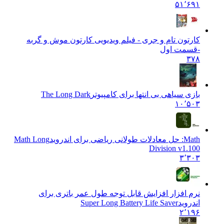
۵۱٬۶۹۱
کارتون تام و جری - فیلم ویدیویی کارتون موش و گربه
-قسمت اول
۳۷۸
بازی سیاهی بی انتها برای کامپیوتر
The Long Dark
۱۰٬۵۰۳
Math: حل معادلات طولانی ریاضی برای اندروید
Math Long
Division v1.100
۳٬۳۰۳
نرم افزار افزایش قابل توجه طول عمر باتری برای
اندروید
Super Long Battery Life Saver
۲٬۱۹۶