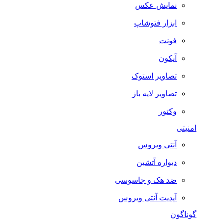
نمایش عکس
ابزار فتوشاپ
فونت
آیکون
تصاویر استوک
تصاویر لایه باز
وکتور
امنیتی
آنتی ویروس
دیواره آتشین
ضد هک و جاسوسی
آپدیت آنتی ویروس
گوناگون