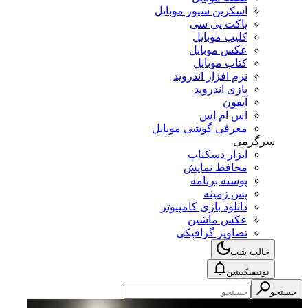
اسکرین سیور موبایل
پاکت پی سی
کلیپ موبایل
عکس موبایل
کتاب موبایل
نرم افزار اندروید
بازی اندروید
آیفون
اس ام اس
معرفی گوشی موبایل
سرگرمی
ابزار دسکتاپ
محافظ نمایش
پوسته برنامه
پس زمینه
دانلود بازی کامپیوتر
عکس ماشین
تصاویر گرافیکی
حالت شب
نوتیفیکیشن
جستجو