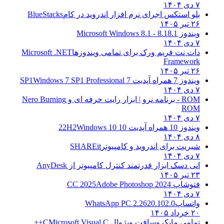
۷ دی ۱۴۰۴
بلو استکس اجرای نرم افزار اندروید در کام
BlueStacks
۲۶ تیر ۱۴۰۵
ویندوز 8.1
8.1 - Microsoft Windows 8.1
۷ دی ۱۴۰۴
دات نت فریم ورک برای تمامی ویندوزها
Microsoft .NET
Framework
۲۶ تیر ۱۴۰۵
ویندوز 7 همراه آپدیت 7 SP1
Windows 7 SP1 Professional
۷ دی ۱۴۰۴
ROM - برنامه نرو | ابزار رایت حرفه ای و
Nero Burning
ROM
۷ دی ۱۴۰۴
ویندوز 10 همراه آپدیت 10 22H2
Windows 10
۸ دی ۱۴۰۴
شیریت برای اندروید و کامپیوتر
SHAREit
۷ دی ۱۴۰۴
انی دسک ابزار قدرتمند کنترل کامپیوتر از
AnyDesk
۲۳ تیر ۱۴۰۵
فتوشاپ CC 2025
Adobe Photoshop 2024
۷ دی ۱۴۰۴
واتساپ
WhatsApp PC 2.2620.102.0
۲۰ خرداد ۱۴۰۵
تمامی مایکروسافت ویژوال C
Microsoft Visual C++