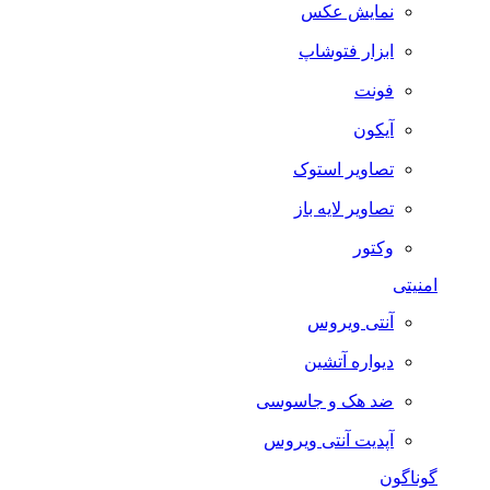
نمایش عکس
ابزار فتوشاپ
فونت
آیکون
تصاویر استوک
تصاویر لایه باز
وکتور
امنیتی
آنتی ویروس
دیواره آتشین
ضد هک و جاسوسی
آپدیت آنتی ویروس
گوناگون