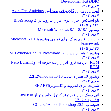
Development Kit (JDK)
۷ دی ۱۴۰۴
آنتی ویروس رایگان و قدرتمند آویرا
Avira Free Antivirus
۷ دی ۱۴۰۴
بلو استکس اجرای نرم افزار اندروید در کام
BlueStacks
۲۶ تیر ۱۴۰۵
ویندوز 8.1
8.1 - Microsoft Windows 8.1
۷ دی ۱۴۰۴
دات نت فریم ورک برای تمامی ویندوزها
Microsoft .NET
Framework
۲۶ تیر ۱۴۰۵
ویندوز 7 همراه آپدیت 7 SP1
Windows 7 SP1 Professional
۷ دی ۱۴۰۴
ROM - برنامه نرو | ابزار رایت حرفه ای و
Nero Burning
ROM
۷ دی ۱۴۰۴
ویندوز 10 همراه آپدیت 10 22H2
Windows 10
۸ دی ۱۴۰۴
شیریت برای اندروید و کامپیوتر
SHAREit
۷ دی ۱۴۰۴
انی دسک ابزار قدرتمند کنترل کامپیوتر از
AnyDesk
۱۵ مرداد ۱۴۰۵
فتوشاپ CC 2025
Adobe Photoshop 2024
۷ دی ۱۴۰۴