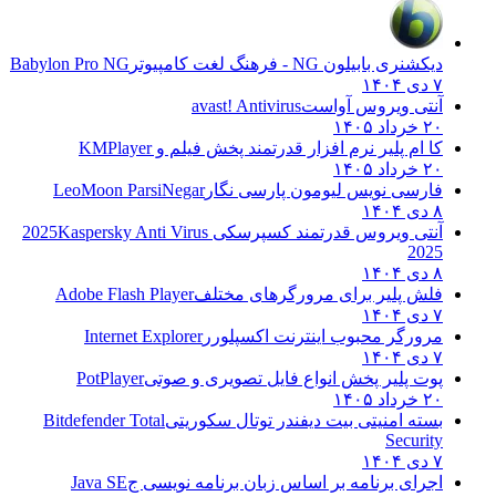
دیکشنری بابیلون NG - فرهنگ لغت کامپیوتر
Babylon Pro NG
۷ دی ۱۴۰۴
آنتی ویروس آواست
avast! Antivirus
۲۰ خرداد ۱۴۰۵
کا ام پلیر نرم افزار قدرتمند پخش فیلم و
KMPlayer
۲۰ خرداد ۱۴۰۵
فارسی نویس لیومون پارسی نگار
LeoMoon ParsiNegar
۸ دی ۱۴۰۴
آنتی ویروس قدرتمند کسپرسکی 2025
Kaspersky Anti Virus
2025
۸ دی ۱۴۰۴
فلش پلیر برای مرورگرهای مختلف
Adobe Flash Player
۷ دی ۱۴۰۴
مرورگر محبوب اینترنت اکسپلورر
Internet Explorer
۷ دی ۱۴۰۴
پوت پلیر پخش انواع فایل تصویری و صوتی
PotPlayer
۲۰ خرداد ۱۴۰۵
بسته امنیتی بیت دیفندر توتال سکوریتی
Bitdefender Total
Security
۷ دی ۱۴۰۴
اجرای برنامه بر اساس زبان برنامه نویسی ج
Java SE