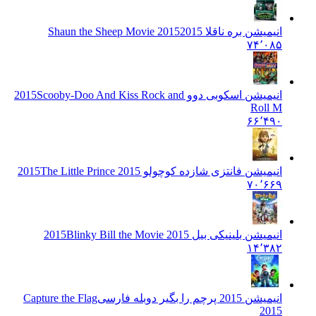
انیمیشن بره ناقلا 2015
2015 Shaun the Sheep Movie
۷۴٬۰۸۵
انیمیشن اسکوبی دوو 2015
Scooby-Doo And Kiss Rock and
Roll M
۶۶٬۴۹۰
انیمیشن فانتزی شازده کوچولو 2015
The Little Prince 2015
۷۰٬۶۶۹
انیمیشن بلینیکی بیل 2015
Blinky Bill the Movie 2015
۱۴٬۳۸۲
انیمیشن 2015 پرچم را بگیر دوبله فارسی
Capture the Flag
2015