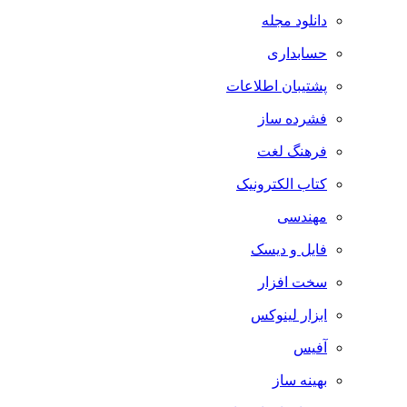
دانلود مجله
حسابداری
پشتیبان اطلاعات
فشرده ساز
فرهنگ لغت
کتاب الکترونیک
مهندسی
فایل و دیسک
سخت افزار
ابزار لینوکس
آفیس
بهینه ساز