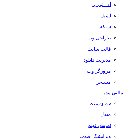
اف.تی.پی
ایمیل
شبکه
طراحی وب
قالب سایت
مدیریت دانلود
مرورگر وب
مسنجر
مالتی مدیا
دی.وی.دی
مبدل
نمایش فیلم
ویرایشگر صوت