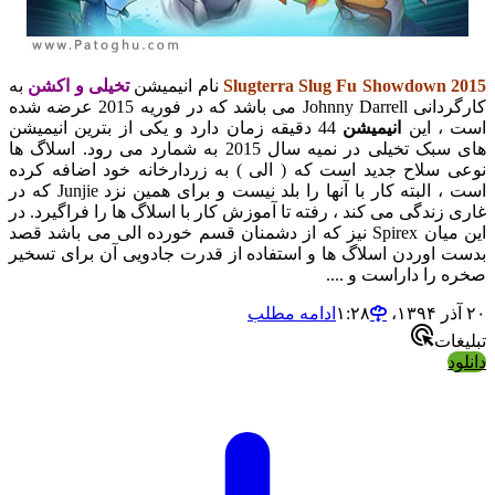
Slugterra Slug Fu Showdown 2015
نام انیمیشن
تخیلی و اکشن
به
کارگردانی Johnny Darrell می باشد که در فوریه 2015 عرضه شده
است ، این
انیمیشن
44 دقیقه زمان دارد و یکی از بترین انیمیشن
های سبک تخیلی در نمیه سال 2015 به شمارد می رود. اسلاگ ها
نوعی سلاح جدید است که ( الی ) به زردارخانه خود اضافه کرده
است ، البته کار با آنها را بلد نیست و برای همین نزد Junjie که در
غاری زندگی می کند ، رفته تا آموزش کار با اسلاگ ها را فراگیرد. در
این میان Spirex نیز که از دشمنان قسم خورده الی می باشد قصد
بدست اوردن اسلاگ ها و استفاده از قدرت جادویی آن برای تسخیر
صخره را داراست و ....
۲۰ آذر ۱۳۹۴،‏ ۱:۲۸
ادامه مطلب
تبلیغات
دانلود