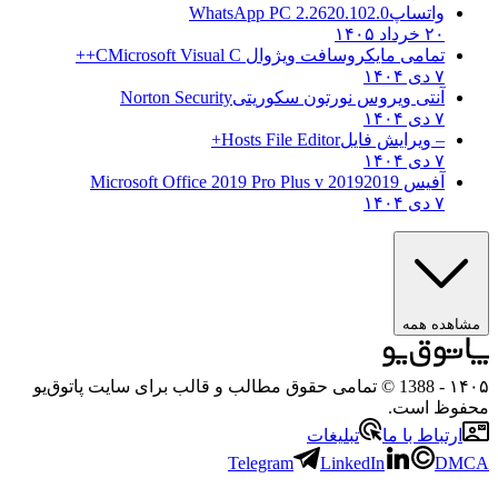
واتساپ
WhatsApp PC 2.2620.102.0
۲۰ خرداد ۱۴۰۵
تمامی مایکروسافت ویژوال C
Microsoft Visual C++
۷ دی ۱۴۰۴
آنتی ویروس نورتون سکوریتی
Norton Security
۷ دی ۱۴۰۴
– ویرایش فایل
Hosts File Editor+
۷ دی ۱۴۰۴
آفیس 2019
2019 Microsoft Office 2019 Pro Plus v
۷ دی ۱۴۰۴
مشاهده همه
۱۴۰۵
- 1388 © تمامی حقوق مطالب و قالب برای سایت پاتوق‌یو
محفوظ است.
ارتباط با ما
تبلیغات
Telegram
LinkedIn
DMCA