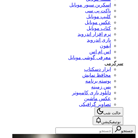
اسکرین سیور موبایل
پاکت پی سی
کلیپ موبایل
عکس موبایل
کتاب موبایل
نرم افزار اندروید
بازی اندروید
آیفون
اس ام اس
معرفی گوشی موبایل
سرگرمی
ابزار دسکتاپ
محافظ نمایش
پوسته برنامه
پس زمینه
دانلود بازی کامپیوتر
عکس ماشین
تصاویر گرافیکی
حالت شب
نوتیفیکیشن
جستجو