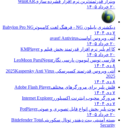
وینرار قدرتمندترین نرم افزار فشرده سازی
WinRAR
۲۰ خرداد ۱۴۰۵
دیکشنری بابیلون NG - فرهنگ لغت کامپیوتر
Babylon Pro NG
۷ دی ۱۴۰۴
آنتی ویروس آواست
avast! Antivirus
۲۰ خرداد ۱۴۰۵
کا ام پلیر نرم افزار قدرتمند پخش فیلم و
KMPlayer
۲۰ خرداد ۱۴۰۵
فارسی نویس لیومون پارسی نگار
LeoMoon ParsiNegar
۸ دی ۱۴۰۴
آنتی ویروس قدرتمند کسپرسکی 2025
Kaspersky Anti Virus
2025
۸ دی ۱۴۰۴
فلش پلیر برای مرورگرهای مختلف
Adobe Flash Player
۷ دی ۱۴۰۴
مرورگر محبوب اینترنت اکسپلورر
Internet Explorer
۷ دی ۱۴۰۴
پوت پلیر پخش انواع فایل تصویری و صوتی
PotPlayer
۲۰ خرداد ۱۴۰۵
بسته امنیتی بیت دیفندر توتال سکوریتی
Bitdefender Total
Security