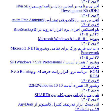
۷ دی ۱۴۰۴
اجرای برنامه بر اساس زبان برنامه نویسی ج
Java SE
Development Kit (JDK)
۷ دی ۱۴۰۴
آنتی ویروس رایگان و قدرتمند آویرا
Avira Free Antivirus
۷ دی ۱۴۰۴
بلو استکس اجرای نرم افزار اندروید در کام
BlueStacks
۲۶ تیر ۱۴۰۵
ویندوز 8.1
8.1 - Microsoft Windows 8.1
۷ دی ۱۴۰۴
دات نت فریم ورک برای تمامی ویندوزها
Microsoft .NET
Framework
۲۶ تیر ۱۴۰۵
ویندوز 7 همراه آپدیت 7 SP1
Windows 7 SP1 Professional
۷ دی ۱۴۰۴
ROM - برنامه نرو | ابزار رایت حرفه ای و
Nero Burning
ROM
۷ دی ۱۴۰۴
ویندوز 10 همراه آپدیت 10 22H2
Windows 10
۸ دی ۱۴۰۴
شیریت برای اندروید و کامپیوتر
SHAREit
۷ دی ۱۴۰۴
انی دسک ابزار قدرتمند کنترل کامپیوتر از
AnyDesk
۱۵ مرداد ۱۴۰۵