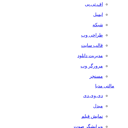
اف.تی.پی
ایمیل
شبکه
طراحی وب
قالب سایت
مدیریت دانلود
مرورگر وب
مسنجر
مالتی مدیا
دی.وی.دی
مبدل
نمایش فیلم
ویرایشگر صوت