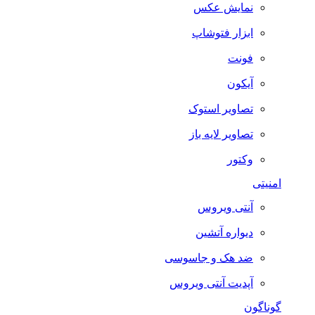
نمایش عکس
ابزار فتوشاپ
فونت
آیکون
تصاویر استوک
تصاویر لایه باز
وکتور
امنیتی
آنتی ویروس
دیواره آتشین
ضد هک و جاسوسی
آپدیت آنتی ویروس
گوناگون