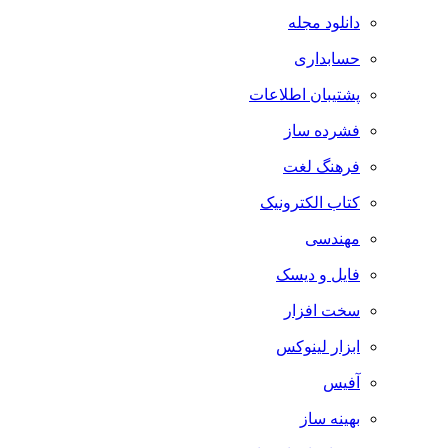
دانلود مجله
حسابداری
پشتیبان اطلاعات
فشرده ساز
فرهنگ لغت
کتاب الکترونیک
مهندسی
فایل و دیسک
سخت افزار
ابزار لینوکس
آفیس
بهینه ساز