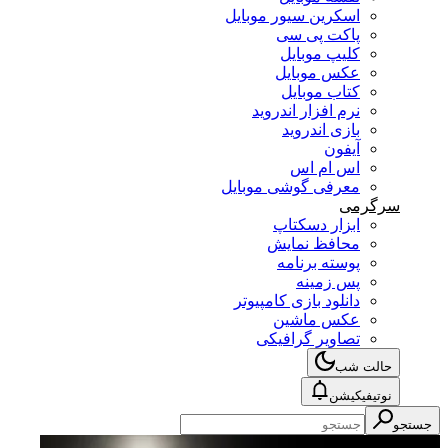
اسکرین سیور موبایل
پاکت پی سی
کلیپ موبایل
عکس موبایل
کتاب موبایل
نرم افزار اندروید
بازی اندروید
آیفون
اس ام اس
معرفی گوشی موبایل
سرگرمی
ابزار دسکتاپ
محافظ نمایش
پوسته برنامه
پس زمینه
دانلود بازی کامپیوتر
عکس ماشین
تصاویر گرافیکی
حالت شب
نوتیفیکیشن
جستجو