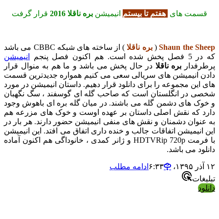
قسمت های
هفتم تا بیستم
انیمیشن
بره ناقلا 2016
قرار گرفت
Shaun the Sheep
(
بره ناقلا
) از ساخته های شبکه CBBC می باشد
که در 5 فصل پخش شده است. هم اکنون فصل پنجم
انیمیشن
پرطرفدار
بره ناقلا
در حال پخش می باشد و ما هم به منوال قرار
دادن انیمیشن های سریالی سعی می کنیم همواره جدیدترین قسمت
های این مجموعه را برای دانلود قرار دهیم. داستان انیمیشن در مورد
شخصی در انگلستان است که صاحب گله ای گوسفند ، سگ نگهبان
و خوک های دشمن گله می باشند. در میان گله بره ای باهوش وجود
دارد که نقش اصلی داستان بر عهده اوست و خوک های مزرعه هم
به عنوان دشمنان و نقش های منفی انیمیشن حضور دارند. هر بار در
این انیمیشن اتفاقات جالب و خنده داری اتفاق می افتد. این انیمیشن
با فرمت HDTVRip 720p و ژانر کمدی ، خانوداگی هم اکنون آماده
دانلود می باشد.
۱۲ آذر ۱۳۹۵،‏ ۶:۳۳
ادامه مطلب
تبلیغات
دانلود