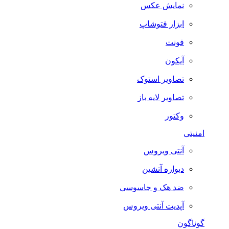
نمایش عکس
ابزار فتوشاپ
فونت
آیکون
تصاویر استوک
تصاویر لایه باز
وکتور
امنیتی
آنتی ویروس
دیواره آتشین
ضد هک و جاسوسی
آپدیت آنتی ویروس
گوناگون