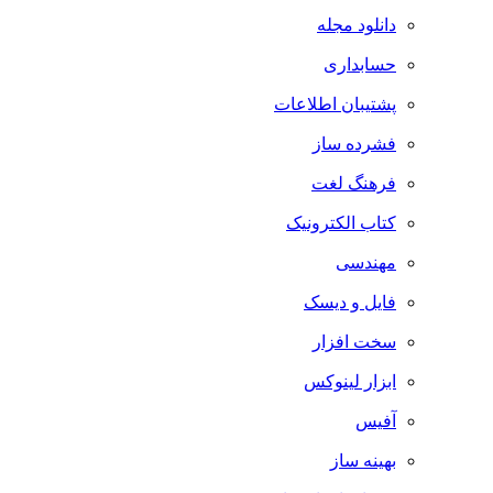
دانلود مجله
حسابداری
پشتیبان اطلاعات
فشرده ساز
فرهنگ لغت
کتاب الکترونیک
مهندسی
فایل و دیسک
سخت افزار
ابزار لینوکس
آفیس
بهینه ساز