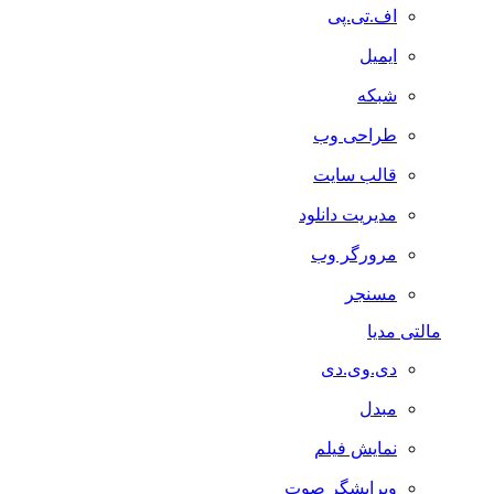
اف.تی.پی
ایمیل
شبکه
طراحی وب
قالب سایت
مدیریت دانلود
مرورگر وب
مسنجر
مالتی مدیا
دی.وی.دی
مبدل
نمایش فیلم
ویرایشگر صوت