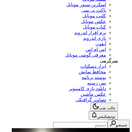
اسکرین سیور موبایل
پاکت پی سی
کلیپ موبایل
عکس موبایل
کتاب موبایل
نرم افزار اندروید
بازی اندروید
آیفون
اس ام اس
معرفی گوشی موبایل
سرگرمی
ابزار دسکتاپ
محافظ نمایش
پوسته برنامه
پس زمینه
دانلود بازی کامپیوتر
عکس ماشین
تصاویر گرافیکی
حالت شب
نوتیفیکیشن
جستجو