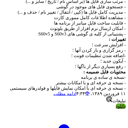
- مرتب سازی فایل ها (بر اساس نام / تاریخ / سایز و ...)
- جستجوی فایل های موجود در گوشی
- مدیریت کامل فایل ها (کپی / انتقال / تغییر نام / حذف و ...)
- مشاهده اطلاعات کامل مموری کارت
- قابلیت ساخت فایل میانبر از برنامه ها
- امکان ارسال نرم افزار از طریق بلوتوث
- پشتیبانی از کلیه ی گوشی های S60v3 و S60v5
تغییرات :
- افزایش سرعت ؛
- رمز گزاری و باز کردن آنها ؛
-اضافه شدن تنظیمات فونت ؛
- آیکون جدید ؛
- رفع بسیاری دیگر از باگها ؛
محتویات فایل ضمیمه :
-نسخه ی ساده ی برنامه
- نسخه ی حرفه ای و با امکانات بیشتر
- نسخه ی حرفه ای با امکان نمایش فایلها و فولدرهای سیستمی
۱۱ فروردین ۱۳۸۹،‏ ۴:۳۴
ادامه مطلب
تبلیغات
دانلود