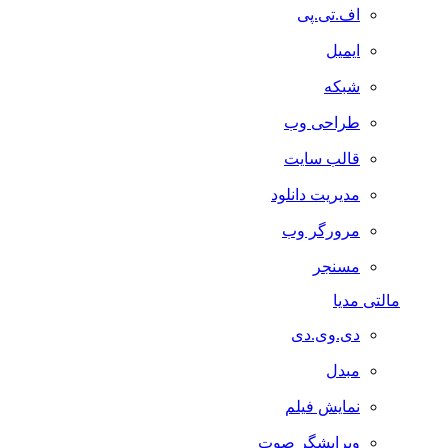
اف.تی.پی
ایمیل
شبکه
طراحی وب
قالب سایت
مدیریت دانلود
مرورگر وب
مسنجر
مالتی مدیا
دی.وی.دی
مبدل
نمایش فیلم
ویرایشگر صوت