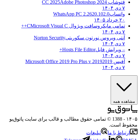
فتوشاپ CC 2025
Adobe Photoshop 2024
۷ دی ۱۴۰۴
واتساپ
WhatsApp PC 2.2620.102.0
۲۰ خرداد ۱۴۰۵
تمامی مایکروسافت ویژوال C
Microsoft Visual C++
۷ دی ۱۴۰۴
آنتی ویروس نورتون سکوریتی
Norton Security
۷ دی ۱۴۰۴
– ویرایش فایل
Hosts File Editor+
۷ دی ۱۴۰۴
آفیس 2019
2019 Microsoft Office 2019 Pro Plus v
۷ دی ۱۴۰۴
مشاهده همه
۱۴۰۵
- 1388 © تمامی حقوق مطالب و قالب برای سایت پاتوق‌یو
محفوظ است.
ارتباط با ما
تبلیغات