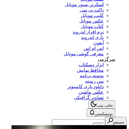
اسکرین سیور موبایل
پاکت پی سی
کلیپ موبایل
عکس موبایل
کتاب موبایل
نرم افزار اندروید
بازی اندروید
آیفون
اس ام اس
معرفی گوشی موبایل
سرگرمی
ابزار دسکتاپ
محافظ نمایش
پوسته برنامه
پس زمینه
دانلود بازی کامپیوتر
عکس ماشین
تصاویر گرافیکی
حالت شب
نوتیفیکیشن
جستجو