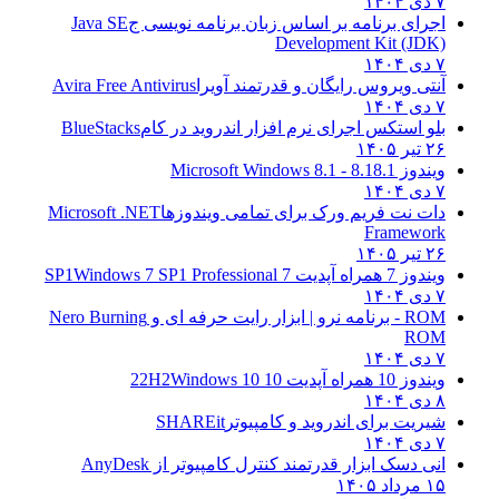
۷ دی ۱۴۰۴
اجرای برنامه بر اساس زبان برنامه نویسی ج
Java SE
Development Kit (JDK)
۷ دی ۱۴۰۴
آنتی ویروس رایگان و قدرتمند آویرا
Avira Free Antivirus
۷ دی ۱۴۰۴
بلو استکس اجرای نرم افزار اندروید در کام
BlueStacks
۲۶ تیر ۱۴۰۵
ویندوز 8.1
8.1 - Microsoft Windows 8.1
۷ دی ۱۴۰۴
دات نت فریم ورک برای تمامی ویندوزها
Microsoft .NET
Framework
۲۶ تیر ۱۴۰۵
ویندوز 7 همراه آپدیت 7 SP1
Windows 7 SP1 Professional
۷ دی ۱۴۰۴
ROM - برنامه نرو | ابزار رایت حرفه ای و
Nero Burning
ROM
۷ دی ۱۴۰۴
ویندوز 10 همراه آپدیت 10 22H2
Windows 10
۸ دی ۱۴۰۴
شیریت برای اندروید و کامپیوتر
SHAREit
۷ دی ۱۴۰۴
انی دسک ابزار قدرتمند کنترل کامپیوتر از
AnyDesk
۱۵ مرداد ۱۴۰۵