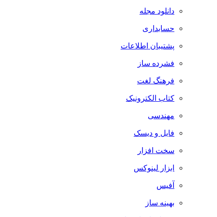
دانلود مجله
حسابداری
پشتیبان اطلاعات
فشرده ساز
فرهنگ لغت
کتاب الکترونیک
مهندسی
فایل و دیسک
سخت افزار
ابزار لینوکس
آفیس
بهینه ساز