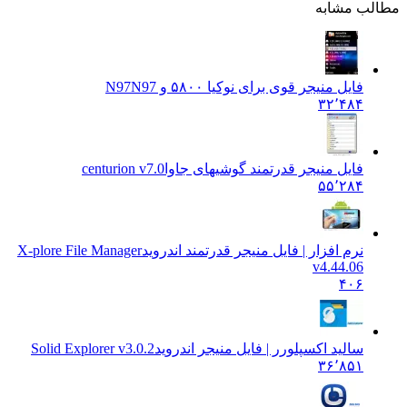
مطالب مشابه
فایل منیجر قوی برای نوکیا ۵۸۰۰ و N97
N97
۳۲٬۴۸۴
فایل منیجر قدرتمند گوشیهای جاوا
centurion v7.0
۵۵٬۲۸۴
نرم افزار | فایل منیجر قدرتمند اندروید
X-plore File Manager
v4.44.06
۴۰۶
سالید اکسپلورر | فایل منیجر اندروید
Solid Explorer v3.0.2
۳۶٬۸۵۱