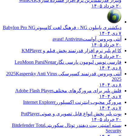
وینرار قدرتمندترین نرم افزار فشرده سازی
WinRAR
۲۰ خرداد ۱۴۰۵
دیکشنری بابیلون NG - فرهنگ لغت کامپیوتر
Babylon Pro NG
۷ دی ۱۴۰۴
آنتی ویروس آواست
avast! Antivirus
۲۰ خرداد ۱۴۰۵
کا ام پلیر نرم افزار قدرتمند پخش فیلم و
KMPlayer
۲۰ خرداد ۱۴۰۵
فارسی نویس لیومون پارسی نگار
LeoMoon ParsiNegar
۸ دی ۱۴۰۴
آنتی ویروس قدرتمند کسپرسکی 2025
Kaspersky Anti Virus
2025
۸ دی ۱۴۰۴
فلش پلیر برای مرورگرهای مختلف
Adobe Flash Player
۷ دی ۱۴۰۴
مرورگر محبوب اینترنت اکسپلورر
Internet Explorer
۷ دی ۱۴۰۴
پوت پلیر پخش انواع فایل تصویری و صوتی
PotPlayer
۲۰ خرداد ۱۴۰۵
بسته امنیتی بیت دیفندر توتال سکوریتی
Bitdefender Total
Security