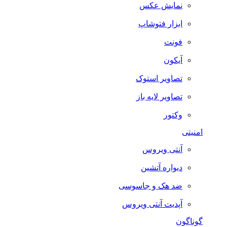
نمایش عکس
ابزار فتوشاپ
فونت
آیکون
تصاویر استوک
تصاویر لایه باز
وکتور
امنیتی
آنتی ویروس
دیواره آتشین
ضد هک و جاسوسی
آپدیت آنتی ویروس
گوناگون