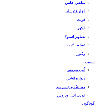
نمایش عکس
ابزار فتوشاپ
فونت
آیکون
تصاویر استوک
تصاویر لایه باز
وکتور
امنیتی
آنتی ویروس
دیواره آتشین
ضد هک و جاسوسی
آپدیت آنتی ویروس
گوناگون