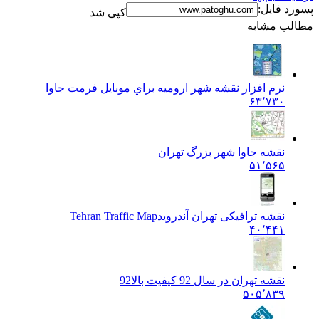
پسورد فایل:
کپی شد
مطالب مشابه
نرم افزار نقشه شهر اروميه براي موبايل فرمت جاوا
۶۳٬۷۳۰
نقشه جاوا شهر بزرگ تهران
۵۱٬۵۶۵
نقشه ترافیکی تهران آندروید
Tehran Traffic Map
۴۰٬۴۴۱
نقشه تهران در سال 92 کیفیت بالا
92
۵۰۵٬۸۳۹