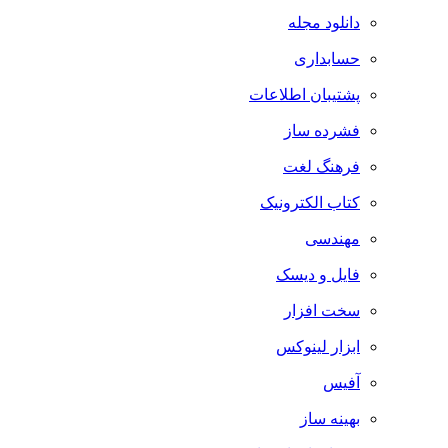
دانلود مجله
حسابداری
پشتیبان اطلاعات
فشرده ساز
فرهنگ لغت
کتاب الکترونیک
مهندسی
فایل و دیسک
سخت افزار
ابزار لینوکس
آفیس
بهینه ساز