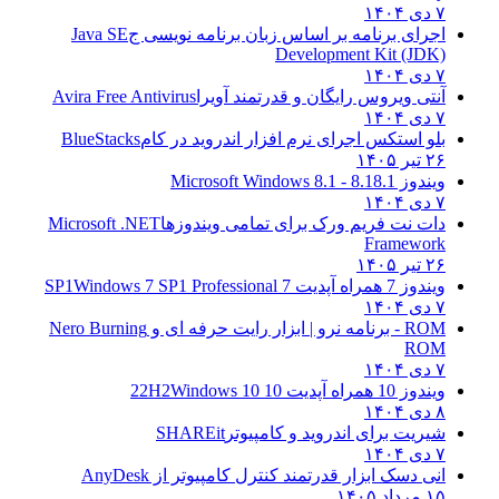
۷ دی ۱۴۰۴
اجرای برنامه بر اساس زبان برنامه نویسی ج
Java SE
Development Kit (JDK)
۷ دی ۱۴۰۴
آنتی ویروس رایگان و قدرتمند آویرا
Avira Free Antivirus
۷ دی ۱۴۰۴
بلو استکس اجرای نرم افزار اندروید در کام
BlueStacks
۲۶ تیر ۱۴۰۵
ویندوز 8.1
8.1 - Microsoft Windows 8.1
۷ دی ۱۴۰۴
دات نت فریم ورک برای تمامی ویندوزها
Microsoft .NET
Framework
۲۶ تیر ۱۴۰۵
ویندوز 7 همراه آپدیت 7 SP1
Windows 7 SP1 Professional
۷ دی ۱۴۰۴
ROM - برنامه نرو | ابزار رایت حرفه ای و
Nero Burning
ROM
۷ دی ۱۴۰۴
ویندوز 10 همراه آپدیت 10 22H2
Windows 10
۸ دی ۱۴۰۴
شیریت برای اندروید و کامپیوتر
SHAREit
۷ دی ۱۴۰۴
انی دسک ابزار قدرتمند کنترل کامپیوتر از
AnyDesk
۱۵ مرداد ۱۴۰۵