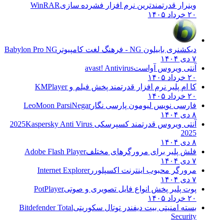
وینرار قدرتمندترین نرم افزار فشرده سازی
WinRAR
۲۰ خرداد ۱۴۰۵
دیکشنری بابیلون NG - فرهنگ لغت کامپیوتر
Babylon Pro NG
۷ دی ۱۴۰۴
آنتی ویروس آواست
avast! Antivirus
۲۰ خرداد ۱۴۰۵
کا ام پلیر نرم افزار قدرتمند پخش فیلم و
KMPlayer
۲۰ خرداد ۱۴۰۵
فارسی نویس لیومون پارسی نگار
LeoMoon ParsiNegar
۸ دی ۱۴۰۴
آنتی ویروس قدرتمند کسپرسکی 2025
Kaspersky Anti Virus
2025
۸ دی ۱۴۰۴
فلش پلیر برای مرورگرهای مختلف
Adobe Flash Player
۷ دی ۱۴۰۴
مرورگر محبوب اینترنت اکسپلورر
Internet Explorer
۷ دی ۱۴۰۴
پوت پلیر پخش انواع فایل تصویری و صوتی
PotPlayer
۲۰ خرداد ۱۴۰۵
بسته امنیتی بیت دیفندر توتال سکوریتی
Bitdefender Total
Security