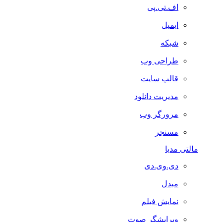
اف.تی.پی
ایمیل
شبکه
طراحی وب
قالب سایت
مدیریت دانلود
مرورگر وب
مسنجر
مالتی مدیا
دی.وی.دی
مبدل
نمایش فیلم
ویرایشگر صوت