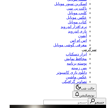
اسکرین سیور موبایل
پاکت پی سی
کلیپ موبایل
عکس موبایل
کتاب موبایل
نرم افزار اندروید
بازی اندروید
آیفون
اس ام اس
معرفی گوشی موبایل
سرگرمی
ابزار دسکتاپ
محافظ نمایش
پوسته برنامه
پس زمینه
دانلود بازی کامپیوتر
عکس ماشین
تصاویر گرافیکی
حالت شب
نوتیفیکیشن
جستجو