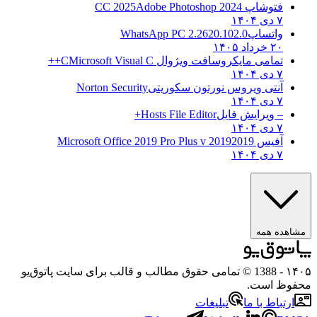
فتوشاپ CC 2025
Adobe Photoshop 2024
۷ دی ۱۴۰۴
واتساپ
WhatsApp PC 2.2620.102.0
۲۰ خرداد ۱۴۰۵
تمامی مایکروسافت ویژوال C
Microsoft Visual C++
۷ دی ۱۴۰۴
آنتی ویروس نورتون سکوریتی
Norton Security
۷ دی ۱۴۰۴
– ویرایش فایل
Hosts File Editor+
۷ دی ۱۴۰۴
آفیس 2019
2019 Microsoft Office 2019 Pro Plus v
۷ دی ۱۴۰۴
ه همه
- 1388 © تمامی حقوق مطالب و قالب برای سایت پاتوق‌یو
 است.
باط با ما
تبلیغات