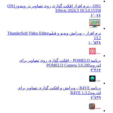
ON1 – نرم افزار افکت گذاری روی تصاویر در ویندوز
ON1
Effects 2024.3 18.3.0.15358
۶٬۰۷۶
نرم افزار – ویرایش ویدیو و فیلم
ThunderSoft Video Editor
13.2
۱۰٬۵۳۸
برنامه POMELO – افکت گذاری روی تصاویر برای
اندروید
3.0.200 POMELO Camera
۳٬۴۶۴
برنامه R4VE – ویرایش و افکت گذاری تصاویر برای
اندروید
1.3.2 R4VE
۷٬۷۳۹