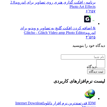
برنامه - افکت گذاری هنری روی تصاویر برای اندروید
2.8
Photo Art Effects
۶٬۲۵۷
& اضافه کردن افکت گلیچ به تصاویر و ویدیو برای
اندروید
Glitcho - Glitch Video amp Photo Editor
۴٬۵۲۵
 خود را بنویسید
دیدگاه
یدگاه
نرم‌افزارهای کاربردی
IDM قدرتمندترین نرم افزار دانلود
Internet Download