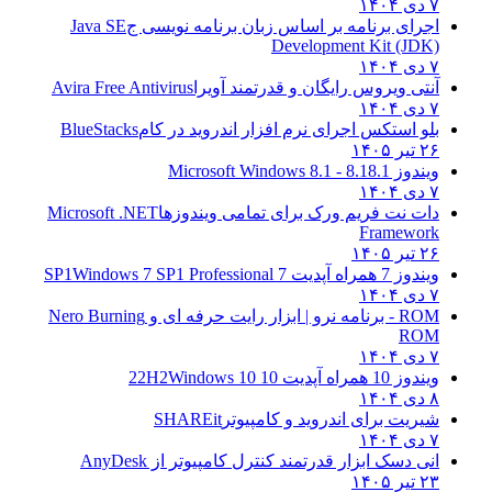
۷ دی ۱۴۰۴
اجرای برنامه بر اساس زبان برنامه نویسی ج
Java SE
Development Kit (JDK)
۷ دی ۱۴۰۴
آنتی ویروس رایگان و قدرتمند آویرا
Avira Free Antivirus
۷ دی ۱۴۰۴
بلو استکس اجرای نرم افزار اندروید در کام
BlueStacks
۲۶ تیر ۱۴۰۵
ویندوز 8.1
8.1 - Microsoft Windows 8.1
۷ دی ۱۴۰۴
دات نت فریم ورک برای تمامی ویندوزها
Microsoft .NET
Framework
۲۶ تیر ۱۴۰۵
ویندوز 7 همراه آپدیت 7 SP1
Windows 7 SP1 Professional
۷ دی ۱۴۰۴
ROM - برنامه نرو | ابزار رایت حرفه ای و
Nero Burning
ROM
۷ دی ۱۴۰۴
ویندوز 10 همراه آپدیت 10 22H2
Windows 10
۸ دی ۱۴۰۴
شیریت برای اندروید و کامپیوتر
SHAREit
۷ دی ۱۴۰۴
انی دسک ابزار قدرتمند کنترل کامپیوتر از
AnyDesk
۲۳ تیر ۱۴۰۵