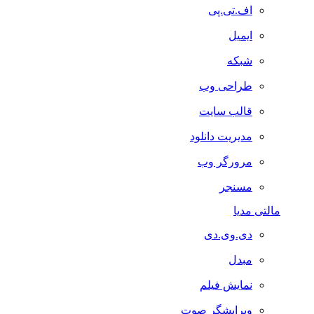
اف.تی.پی
ایمیل
شبکه
طراحی وب
قالب سایت
مدیریت دانلود
مرورگر وب
مسنجر
مالتی مدیا
دی.وی.دی
مبدل
نمایش فیلم
ویرایشگر صوت