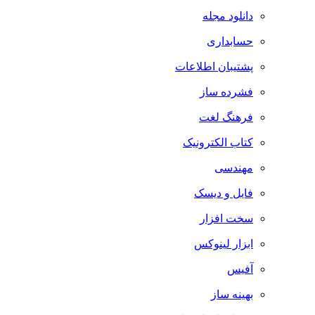
دانلود مجله
حسابداری
پشتیبان اطلاعات
فشرده ساز
فرهنگ لغت
کتاب الکترونیک
مهندسی
فایل و دیسک
سخت افزار
ابزار لینوکس
آفیس
بهینه ساز