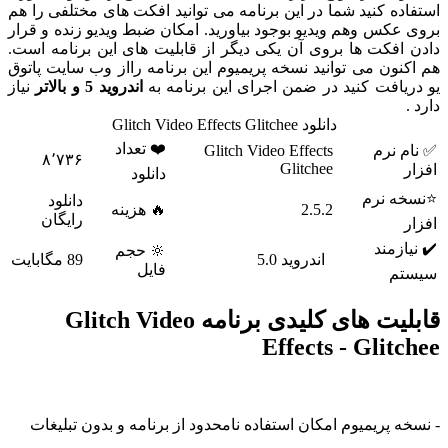
ه کنید شما در این برنامه می توانید افکت های مختلفی را هم
کس وهم ویدیو بوجود بیاورید. امکان ضبط ویدیو زنده و قرار
فکت ها بروی آن یکی دیگر از قابلیت های این برنامه است.
ون می توانید نسخه پریمیوم این برنامه رااز وب سایت پاتوق
افت کنید در ضمن اجرای این برنامه به
اندروید 5 و بالاتر
نیاز
دانلود Glitch Video Effects Glitchee
❤️ تعداد
 نرم
Glitch Video Effects
۸٬۷۳۶
Glitchee
دانلود
 نرم
دانلود
2.5.2
🔥 هزینه
رایگان
زمند
🔆 حجم
اندروید 5.0
89 مگابایت
فایل
م
قابلیت های کلیدی برنامه Glitch Video
Effects - Glit
 پریمیوم امکان استفاده نامحدود از برنامه و بدون تبلیغات