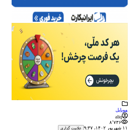
a
۸٬۷
علامت گذاری