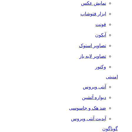
نمایش عکس
ابزار فتوشاپ
فونت
آیکون
تصاویر استوک
تصاویر لایه باز
وکتور
امنیتی
آنتی ویروس
دیواره آتشین
ضد هک و جاسوسی
آپدیت آنتی ویروس
گوناگون