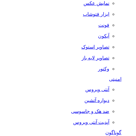
نمایش عکس
ابزار فتوشاپ
فونت
آیکون
تصاویر استوک
تصاویر لایه باز
وکتور
امنیتی
آنتی ویروس
دیواره آتشین
ضد هک و جاسوسی
آپدیت آنتی ویروس
گوناگون