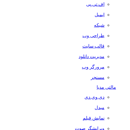
اف.تی.پی
ایمیل
شبکه
طراحی وب
قالب سایت
مدیریت دانلود
مرورگر وب
مسنجر
مالتی مدیا
دی.وی.دی
مبدل
نمایش فیلم
ویرایشگر صوت