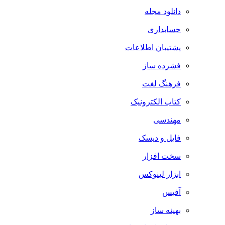
دانلود مجله
حسابداری
پشتیبان اطلاعات
فشرده ساز
فرهنگ لغت
کتاب الکترونیک
مهندسی
فایل و دیسک
سخت افزار
ابزار لینوکس
آفیس
بهینه ساز