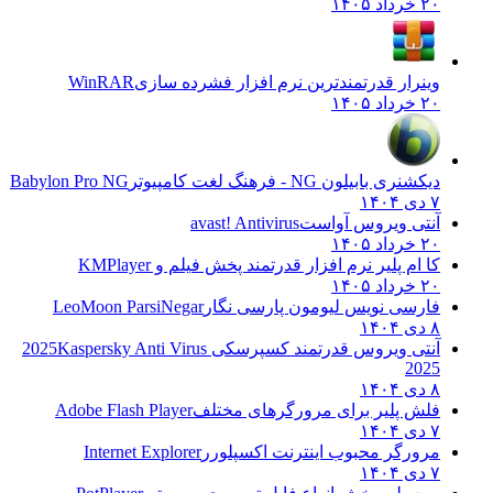
۲۰ خرداد ۱۴۰۵
وینرار قدرتمندترین نرم افزار فشرده سازی
WinRAR
۲۰ خرداد ۱۴۰۵
دیکشنری بابیلون NG - فرهنگ لغت کامپیوتر
Babylon Pro NG
۷ دی ۱۴۰۴
آنتی ویروس آواست
avast! Antivirus
۲۰ خرداد ۱۴۰۵
کا ام پلیر نرم افزار قدرتمند پخش فیلم و
KMPlayer
۲۰ خرداد ۱۴۰۵
فارسی نویس لیومون پارسی نگار
LeoMoon ParsiNegar
۸ دی ۱۴۰۴
آنتی ویروس قدرتمند کسپرسکی 2025
Kaspersky Anti Virus
2025
۸ دی ۱۴۰۴
فلش پلیر برای مرورگرهای مختلف
Adobe Flash Player
۷ دی ۱۴۰۴
مرورگر محبوب اینترنت اکسپلورر
Internet Explorer
۷ دی ۱۴۰۴