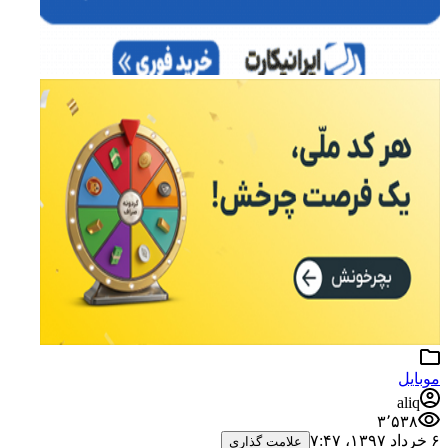
موبایل
aliq
۳٬۵۳۸
۶ خرداد ۱۳۹۷،‏ ۷:۴۷
علامت گذاری