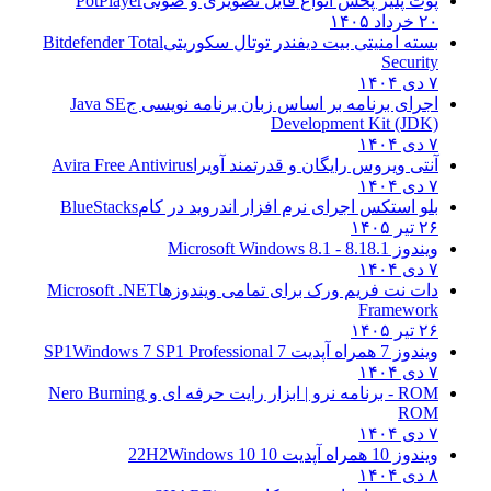
پوت پلیر پخش انواع فایل تصویری و صوتی
PotPlayer
۲۰ خرداد ۱۴۰۵
بسته امنیتی بیت دیفندر توتال سکوریتی
Bitdefender Total
Security
۷ دی ۱۴۰۴
اجرای برنامه بر اساس زبان برنامه نویسی ج
Java SE
Development Kit (JDK)
۷ دی ۱۴۰۴
آنتی ویروس رایگان و قدرتمند آویرا
Avira Free Antivirus
۷ دی ۱۴۰۴
بلو استکس اجرای نرم افزار اندروید در کام
BlueStacks
۲۶ تیر ۱۴۰۵
ویندوز 8.1
8.1 - Microsoft Windows 8.1
۷ دی ۱۴۰۴
دات نت فریم ورک برای تمامی ویندوزها
Microsoft .NET
Framework
۲۶ تیر ۱۴۰۵
ویندوز 7 همراه آپدیت 7 SP1
Windows 7 SP1 Professional
۷ دی ۱۴۰۴
ROM - برنامه نرو | ابزار رایت حرفه ای و
Nero Burning
ROM
۷ دی ۱۴۰۴
ویندوز 10 همراه آپدیت 10 22H2
Windows 10
۸ دی ۱۴۰۴