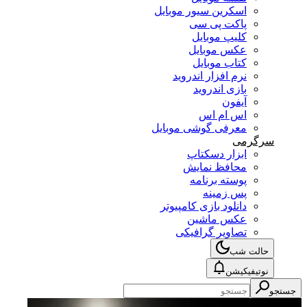
اسکرین سیور موبایل
پاکت پی سی
کلیپ موبایل
عکس موبایل
کتاب موبایل
نرم افزار اندروید
بازی اندروید
آیفون
اس ام اس
معرفی گوشی موبایل
سرگرمی
ابزار دسکتاپ
محافظ نمایش
پوسته برنامه
پس زمینه
دانلود بازی کامپیوتر
عکس ماشین
تصاویر گرافیکی
حالت شب
نوتیفیکیشن
جستجو