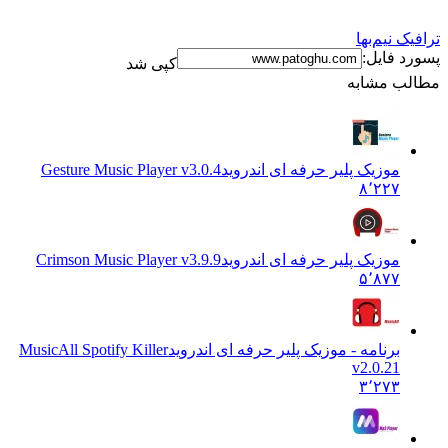
ترافیک نیم‌بها
پسورد فایل:
کپی شد
مطالب مشابه
موزیک پلیر حرفه ای اندروید
Gesture Music Player v3.0.4
۸٬۲۲۷
موزیک پلیر حرفه ای اندروید
Crimson Music Player v3.9.9
۵٬۸۷۷
برنامه - موزیک پلیر حرفه ای اندروید
MusicAll Spotify Killer
v2.0.21
۳٬۲۷۳