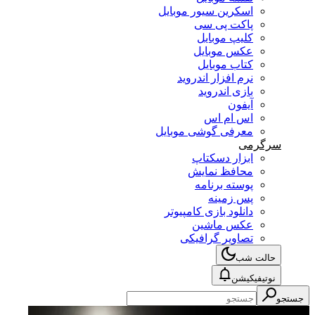
اسکرین سیور موبایل
پاکت پی سی
کلیپ موبایل
عکس موبایل
کتاب موبایل
نرم افزار اندروید
بازی اندروید
آیفون
اس ام اس
معرفی گوشی موبایل
سرگرمی
ابزار دسکتاپ
محافظ نمایش
پوسته برنامه
پس زمینه
دانلود بازی کامپیوتر
عکس ماشین
تصاویر گرافیکی
حالت شب
نوتیفیکیشن
جستجو