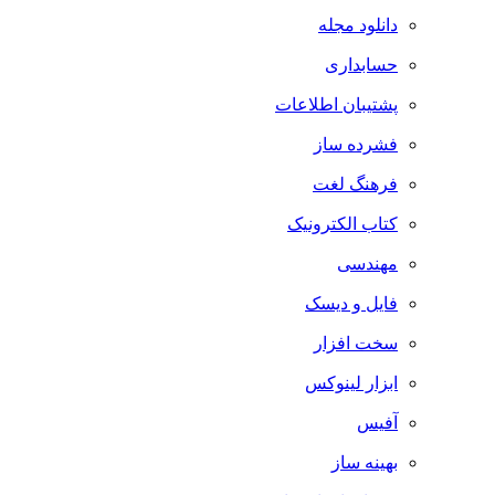
دانلود مجله
حسابداری
پشتیبان اطلاعات
فشرده ساز
فرهنگ لغت
کتاب الکترونیک
مهندسی
فایل و دیسک
سخت افزار
ابزار لینوکس
آفیس
بهینه ساز