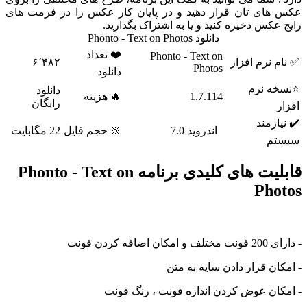
عکس های تان قرار دهید و در پایان کار عکس را در فرمت های
رایج عکس ذخیره کنید و یا به اشتراک بگذارید.
دانلود Phonto - Text on Photos
❤️ تعداد
Phonto - Text on
✅ نام نرم افزار
۶٬۴۸۲
Photos
دانلود
⭐نسخه نرم
دانلود
1.7.114
🔥 هزینه
رایگان
افزار
✔️ نیازمند
اندروید 7.0
🔆 حجم فایل
22 مگابایت
سیستم
قابلیت های کلیدی برنامه Phonto - Text on
Photos
- دارای 200 فونت مختلف و امکان اضافه کردن فونت
- امکان قرار دادن سایه به متن
- امکان عوض کردن اندازه فونت ، رنگ فونت