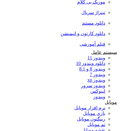
موزیک بی کلام
تیتراژ سریال
دانلود مستند
دانلود کارتون و انیمیشن
فیلم آموزشی
سیستم عامل
ویندوز 11
دانلود ویندوز 10
ویندوز 8 و 8.1
ویندوز 7
ویندوز xp
ویندوز سرور
لینوکس
ویندوز
موبایل
نرم افزار موبایل
بازی موبایل
رینگتون موبایل
تم موبایل
نقشه موبایل