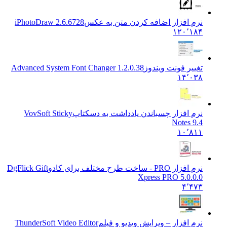
نرم افزار اضافه کردن متن به عکس
iPhotoDraw 2.6.6728
۱۲۰٬۱۸۴
تغییر فونت ویندوز
Advanced System Font Changer 1.2.0.38
۱۴٬۰۳۸
نرم افزار چسباندن یادداشت به دسکتاپ
VovSoft Sticky
Notes 9.4
۱۰٬۸۱۱
نرم افزار PRO - ساخت طرح مختلف برای کادو
DgFlick Gift
Xpress PRO 5.0.0.0
۴٬۴۷۳
نرم افزار – ویرایش ویدیو و فیلم
ThunderSoft Video Editor