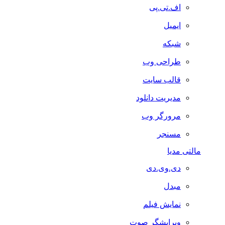
اف.تی.پی
ایمیل
شبکه
طراحی وب
قالب سایت
مدیریت دانلود
مرورگر وب
مسنجر
مالتی مدیا
دی.وی.دی
مبدل
نمایش فیلم
ویرایشگر صوت