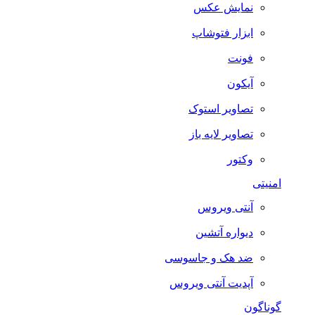
نمایش عکس
ابزار فتوشاپ
فونت
آیکون
تصاویر استوک
تصاویر لایه باز
وکتور
امنیتی
آنتی ویروس
دیواره آتشین
ضد هک و جاسوسی
آپدیت آنتی ویروس
گوناگون