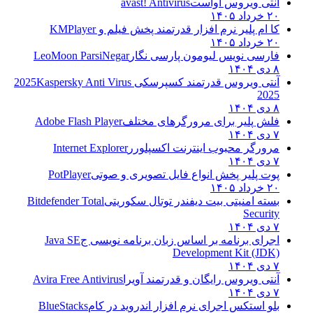
آنتی ویروس آواست
avast! Antivirus
۲۰ خرداد ۱۴۰۵
کا ام پلیر نرم افزار قدرتمند پخش فیلم و
KMPlayer
۲۰ خرداد ۱۴۰۵
فارسی نویس لیومون پارسی نگار
LeoMoon ParsiNegar
۸ دی ۱۴۰۴
آنتی ویروس قدرتمند کسپرسکی 2025
Kaspersky Anti Virus
2025
۸ دی ۱۴۰۴
فلش پلیر برای مرورگرهای مختلف
Adobe Flash Player
۷ دی ۱۴۰۴
مرورگر محبوب اینترنت اکسپلورر
Internet Explorer
۷ دی ۱۴۰۴
پوت پلیر پخش انواع فایل تصویری و صوتی
PotPlayer
۲۰ خرداد ۱۴۰۵
بسته امنیتی بیت دیفندر توتال سکوریتی
Bitdefender Total
Security
۷ دی ۱۴۰۴
اجرای برنامه بر اساس زبان برنامه نویسی ج
Java SE
Development Kit (JDK)
۷ دی ۱۴۰۴
آنتی ویروس رایگان و قدرتمند آویرا
Avira Free Antivirus
۷ دی ۱۴۰۴
بلو استکس اجرای نرم افزار اندروید در کام
BlueStacks