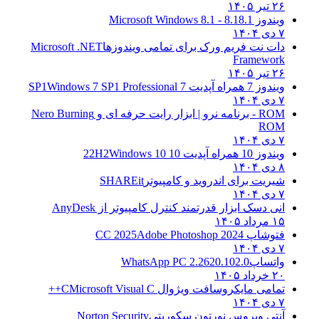
۲۶ تیر ۱۴۰۵
ویندوز 8.1
8.1 - Microsoft Windows 8.1
۷ دی ۱۴۰۴
دات نت فریم ورک برای تمامی ویندوزها
Microsoft .NET
Framework
۲۶ تیر ۱۴۰۵
ویندوز 7 همراه آپدیت 7 SP1
Windows 7 SP1 Professional
۷ دی ۱۴۰۴
ROM - برنامه نرو | ابزار رایت حرفه ای و
Nero Burning
ROM
۷ دی ۱۴۰۴
ویندوز 10 همراه آپدیت 10 22H2
Windows 10
۸ دی ۱۴۰۴
شیریت برای اندروید و کامپیوتر
SHAREit
۷ دی ۱۴۰۴
انی دسک ابزار قدرتمند کنترل کامپیوتر از
AnyDesk
۱۵ مرداد ۱۴۰۵
فتوشاپ CC 2025
Adobe Photoshop 2024
۷ دی ۱۴۰۴
واتساپ
WhatsApp PC 2.2620.102.0
۲۰ خرداد ۱۴۰۵
تمامی مایکروسافت ویژوال C
Microsoft Visual C++
۷ دی ۱۴۰۴
آنتی ویروس نورتون سکوریتی
Norton Security