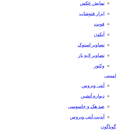
نمایش عکس
ابزار فتوشاپ
فونت
آیکون
تصاویر استوک
تصاویر لایه باز
وکتور
امنیتی
آنتی ویروس
دیواره آتشین
ضد هک و جاسوسی
آپدیت آنتی ویروس
گوناگون