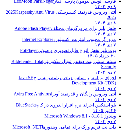
فارسی نویس لیومون پارسی نگار
LeoMoon ParsiNegar
۸ دی ۱۴۰۴
آنتی ویروس قدرتمند کسپرسکی 2025
Kaspersky Anti Virus
2025
۸ دی ۱۴۰۴
فلش پلیر برای مرورگرهای مختلف
Adobe Flash Player
۷ دی ۱۴۰۴
مرورگر محبوب اینترنت اکسپلورر
Internet Explorer
۷ دی ۱۴۰۴
پوت پلیر پخش انواع فایل تصویری و صوتی
PotPlayer
۲۰ خرداد ۱۴۰۵
بسته امنیتی بیت دیفندر توتال سکوریتی
Bitdefender Total
Security
۷ دی ۱۴۰۴
اجرای برنامه بر اساس زبان برنامه نویسی ج
Java SE
Development Kit (JDK)
۷ دی ۱۴۰۴
آنتی ویروس رایگان و قدرتمند آویرا
Avira Free Antivirus
۷ دی ۱۴۰۴
بلو استکس اجرای نرم افزار اندروید در کام
BlueStacks
۲۶ تیر ۱۴۰۵
ویندوز 8.1
8.1 - Microsoft Windows 8.1
۷ دی ۱۴۰۴
دات نت فریم ورک برای تمامی ویندوزها
Microsoft .NET