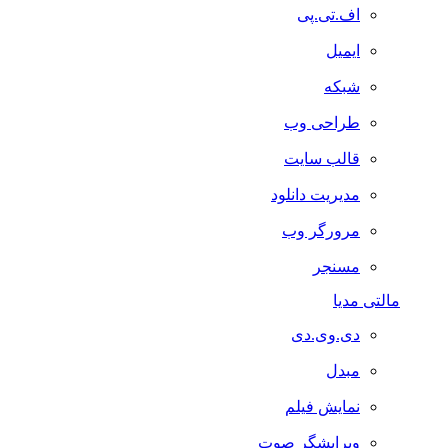
اف.تی.پی
ایمیل
شبکه
طراحی وب
قالب سایت
مدیریت دانلود
مرورگر وب
مسنجر
مالتی مدیا
دی.وی.دی
مبدل
نمایش فیلم
ویرایشگر صوت