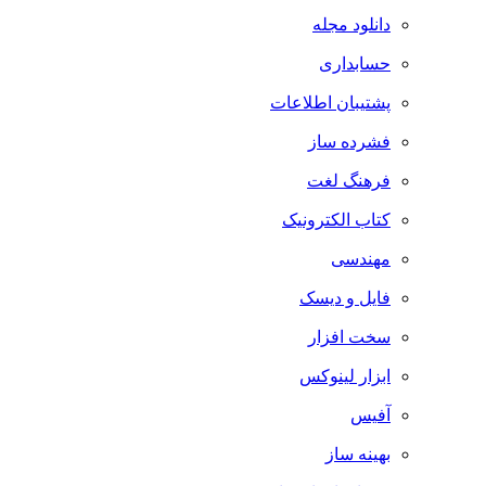
دانلود مجله
حسابداری
پشتیبان اطلاعات
فشرده ساز
فرهنگ لغت
کتاب الکترونیک
مهندسی
فایل و دیسک
سخت افزار
ابزار لینوکس
آفیس
بهینه ساز