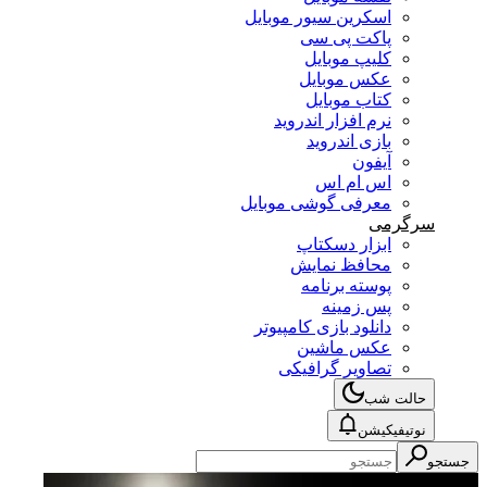
اسکرین سیور موبایل
پاکت پی سی
کلیپ موبایل
عکس موبایل
کتاب موبایل
نرم افزار اندروید
بازی اندروید
آیفون
اس ام اس
معرفی گوشی موبایل
سرگرمی
ابزار دسکتاپ
محافظ نمایش
پوسته برنامه
پس زمینه
دانلود بازی کامپیوتر
عکس ماشین
تصاویر گرافیکی
حالت شب
نوتیفیکیشن
جستجو