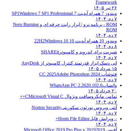
Framework
۲۶ تیر ۱۴۰۵
ویندوز 7 همراه آپدیت 7 SP1
Windows 7 SP1 Professional
۷ دی ۱۴۰۴
ROM - برنامه نرو | ابزار رایت حرفه ای و
Nero Burning
ROM
۷ دی ۱۴۰۴
ویندوز 10 همراه آپدیت 10 22H2
Windows 10
۸ دی ۱۴۰۴
شیریت برای اندروید و کامپیوتر
SHAREit
۷ دی ۱۴۰۴
انی دسک ابزار قدرتمند کنترل کامپیوتر از
AnyDesk
۱۵ مرداد ۱۴۰۵
فتوشاپ CC 2025
Adobe Photoshop 2024
۷ دی ۱۴۰۴
واتساپ
WhatsApp PC 2.2620.102.0
۲۰ خرداد ۱۴۰۵
تمامی مایکروسافت ویژوال C
Microsoft Visual C++
۷ دی ۱۴۰۴
آنتی ویروس نورتون سکوریتی
Norton Security
۷ دی ۱۴۰۴
– ویرایش فایل
Hosts File Editor+
۷ دی ۱۴۰۴
آفیس 2019
2019 Microsoft Office 2019 Pro Plus v