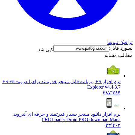
ترافیک نیم‌بها
پسورد فایل:
کپی شد
مطالب مشابه
نرم افزار ES | برنامه فایل منیجر قدرتمند برای اندروید
ES File
Explorer v4.4.3.7
۳۸۷٬۳۸۴
نرم افزار دانلود منیجر بسیار قدرتمند و حرفه ای آندروید
PRO
Loader Droid PRO download Mana
۲۳٬۴۰۳