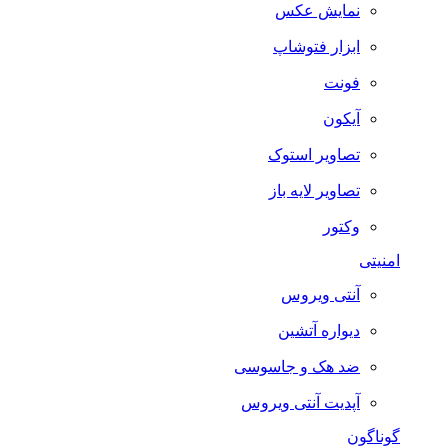
نمایش عکس
ابزار فتوشاپ
فونت
آیکون
تصاویر استوک
تصاویر لایه باز
وکتور
امنیتی
آنتی ویروس
دیواره آتشین
ضد هک و جاسوسی
آپدیت آنتی ویروس
گوناگون