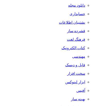
دانلود مجله
حسابداری
پشتیبان اطلاعات
فشرده ساز
فرهنگ لغت
کتاب الکترونیک
مهندسی
فایل و دیسک
سخت افزار
ابزار لینوکس
آفیس
بهینه ساز