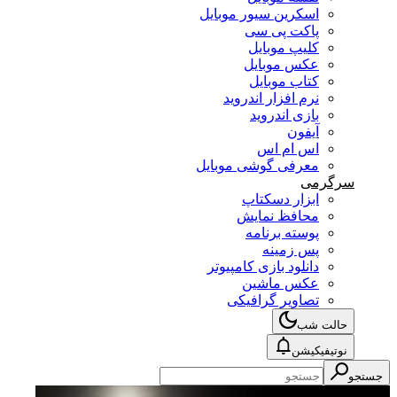
اسکرین سیور موبایل
پاکت پی سی
کلیپ موبایل
عکس موبایل
کتاب موبایل
نرم افزار اندروید
بازی اندروید
آیفون
اس ام اس
معرفی گوشی موبایل
سرگرمی
ابزار دسکتاپ
محافظ نمایش
پوسته برنامه
پس زمینه
دانلود بازی کامپیوتر
عکس ماشین
تصاویر گرافیکی
حالت شب
نوتیفیکیشن
جستجو