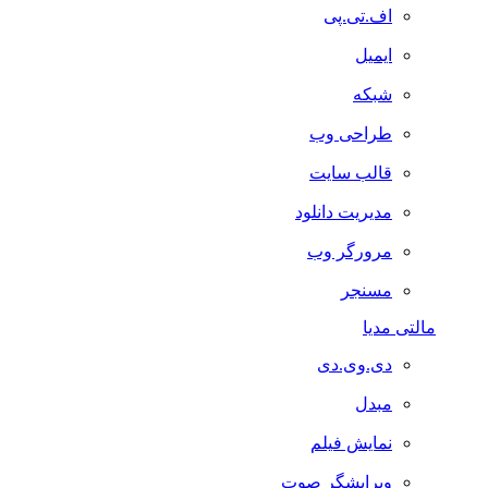
اف.تی.پی
ایمیل
شبکه
طراحی وب
قالب سایت
مدیریت دانلود
مرورگر وب
مسنجر
مالتی مدیا
دی.وی.دی
مبدل
نمایش فیلم
ویرایشگر صوت