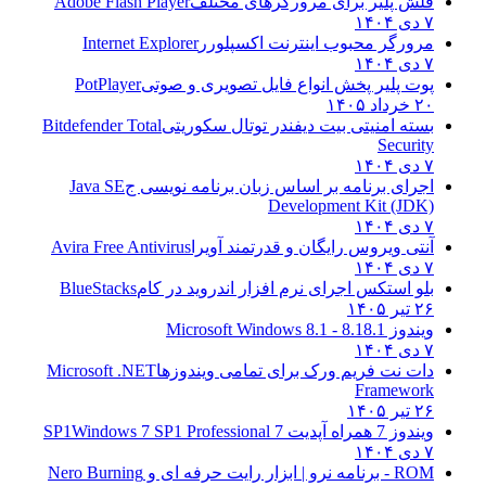
فلش پلیر برای مرورگرهای مختلف
Adobe Flash Player
۷ دی ۱۴۰۴
مرورگر محبوب اینترنت اکسپلورر
Internet Explorer
۷ دی ۱۴۰۴
پوت پلیر پخش انواع فایل تصویری و صوتی
PotPlayer
۲۰ خرداد ۱۴۰۵
بسته امنیتی بیت دیفندر توتال سکوریتی
Bitdefender Total
Security
۷ دی ۱۴۰۴
اجرای برنامه بر اساس زبان برنامه نویسی ج
Java SE
Development Kit (JDK)
۷ دی ۱۴۰۴
آنتی ویروس رایگان و قدرتمند آویرا
Avira Free Antivirus
۷ دی ۱۴۰۴
بلو استکس اجرای نرم افزار اندروید در کام
BlueStacks
۲۶ تیر ۱۴۰۵
ویندوز 8.1
8.1 - Microsoft Windows 8.1
۷ دی ۱۴۰۴
دات نت فریم ورک برای تمامی ویندوزها
Microsoft .NET
Framework
۲۶ تیر ۱۴۰۵
ویندوز 7 همراه آپدیت 7 SP1
Windows 7 SP1 Professional
۷ دی ۱۴۰۴
ROM - برنامه نرو | ابزار رایت حرفه ای و
Nero Burning