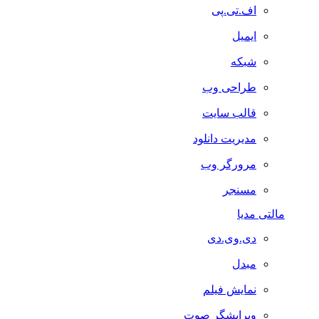
اف.تی.پی
ایمیل
شبکه
طراحی وب
قالب سایت
مدیریت دانلود
مرورگر وب
مسنجر
مالتی مدیا
دی.وی.دی
مبدل
نمایش فیلم
ویرایشگر صوت