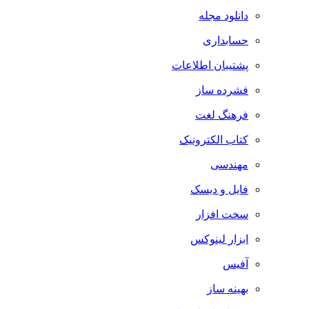
دانلود مجله
حسابداری
پشتیبان اطلاعات
فشرده ساز
فرهنگ لغت
کتاب الکترونیک
مهندسی
فایل و دیسک
سخت افزار
ابزار لینوکس
آفیس
بهینه ساز