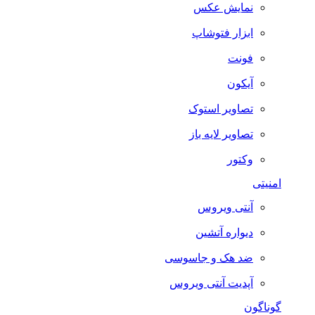
نمایش عکس
ابزار فتوشاپ
فونت
آیکون
تصاویر استوک
تصاویر لایه باز
وکتور
امنیتی
آنتی ویروس
دیواره آتشین
ضد هک و جاسوسی
آپدیت آنتی ویروس
گوناگون