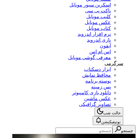
اسکرین سیور موبایل
پاکت پی سی
کلیپ موبایل
عکس موبایل
کتاب موبایل
نرم افزار اندروید
بازی اندروید
آیفون
اس ام اس
معرفی گوشی موبایل
سرگرمی
ابزار دسکتاپ
محافظ نمایش
پوسته برنامه
پس زمینه
دانلود بازی کامپیوتر
عکس ماشین
تصاویر گرافیکی
حالت شب
نوتیفیکیشن
جستجو