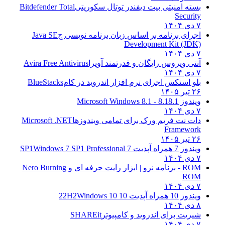
بسته امنیتی بیت دیفندر توتال سکوریتی
Bitdefender Total
Security
۷ دی ۱۴۰۴
اجرای برنامه بر اساس زبان برنامه نویسی ج
Java SE
Development Kit (JDK)
۷ دی ۱۴۰۴
آنتی ویروس رایگان و قدرتمند آویرا
Avira Free Antivirus
۷ دی ۱۴۰۴
بلو استکس اجرای نرم افزار اندروید در کام
BlueStacks
۲۶ تیر ۱۴۰۵
ویندوز 8.1
8.1 - Microsoft Windows 8.1
۷ دی ۱۴۰۴
دات نت فریم ورک برای تمامی ویندوزها
Microsoft .NET
Framework
۲۶ تیر ۱۴۰۵
ویندوز 7 همراه آپدیت 7 SP1
Windows 7 SP1 Professional
۷ دی ۱۴۰۴
ROM - برنامه نرو | ابزار رایت حرفه ای و
Nero Burning
ROM
۷ دی ۱۴۰۴
ویندوز 10 همراه آپدیت 10 22H2
Windows 10
۸ دی ۱۴۰۴
شیریت برای اندروید و کامپیوتر
SHAREit
۷ دی ۱۴۰۴