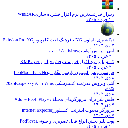
وینرار قدرتمندترین نرم افزار فشرده سازی
WinRAR
۲۰ خرداد ۱۴۰۵
دیکشنری بابیلون NG - فرهنگ لغت کامپیوتر
Babylon Pro NG
۷ دی ۱۴۰۴
آنتی ویروس آواست
avast! Antivirus
۲۰ خرداد ۱۴۰۵
کا ام پلیر نرم افزار قدرتمند پخش فیلم و
KMPlayer
۲۰ خرداد ۱۴۰۵
فارسی نویس لیومون پارسی نگار
LeoMoon ParsiNegar
۸ دی ۱۴۰۴
آنتی ویروس قدرتمند کسپرسکی 2025
Kaspersky Anti Virus
2025
۸ دی ۱۴۰۴
فلش پلیر برای مرورگرهای مختلف
Adobe Flash Player
۷ دی ۱۴۰۴
مرورگر محبوب اینترنت اکسپلورر
Internet Explorer
۷ دی ۱۴۰۴
پوت پلیر پخش انواع فایل تصویری و صوتی
PotPlayer
۲۰ خرداد ۱۴۰۵