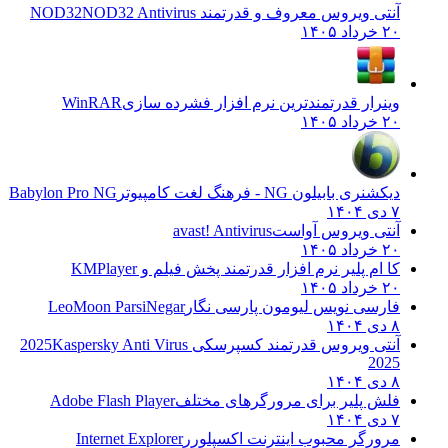
آنتی ویروس معروف و قدرتمند NOD32
NOD32 Antivirus
۲۰ خرداد ۱۴۰۵
وینرار قدرتمندترین نرم افزار فشرده سازی
WinRAR
۲۰ خرداد ۱۴۰۵
دیکشنری بابیلون NG - فرهنگ لغت کامپیوتر
Babylon Pro NG
۷ دی ۱۴۰۴
آنتی ویروس آواست
avast! Antivirus
۲۰ خرداد ۱۴۰۵
کا ام پلیر نرم افزار قدرتمند پخش فیلم و
KMPlayer
۲۰ خرداد ۱۴۰۵
فارسی نویس لیومون پارسی نگار
LeoMoon ParsiNegar
۸ دی ۱۴۰۴
آنتی ویروس قدرتمند کسپرسکی 2025
Kaspersky Anti Virus
2025
۸ دی ۱۴۰۴
فلش پلیر برای مرورگرهای مختلف
Adobe Flash Player
۷ دی ۱۴۰۴
مرورگر محبوب اینترنت اکسپلورر
Internet Explorer