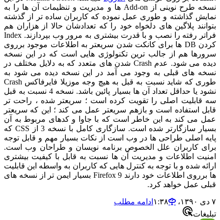
نسخه طرح نوینی از Add-on ها و مدیریت و تنظیمات آن ها را به
نمایش گذاشته و طوری عمل نموده که کاربران ساده تر از گذشته
بتوانند پلاگین های دلخواه خود را که تعدادشان حالا از هزاران هم
فراتر رفته را نصب و با قدرت بیشتری به مرور وب بپردازند. Index
کردن DB ها برای کانکت شدن سریعتر به اطلاعات موجود برروی
سرورها هم از جالب ترین تکنولوژی هایی است که در این نسخه
دیده می شود. عدم Crash شدن های متعدد که به دلایل مختلف در
نسخه های قبلی به وجود می آمد در این نسخه دیده می شود به
طوری که شاید نسبت به قبل به هیچ وجه موزیلا فایرفاکس Crash
نشود یا حداقل تعداد آن ها بسیار پائین باشد. نسخه 4 نسبت به قبل
سه قابلیت اصلی را تقویت کرده است ؛ سریعتر شده ، راحت تر
قابل استفاده است و بازهم سریعتر عمل می کند ؛ این که سریعتر
عمل می کند به این خاطر است که با جاوا و کدهای مربوط به آن
بسیار سازگارتر شده است. سازگاری کامل با نسخه 3 از CSS که
پایه اصلی طراحی ها در وب است از نکات بسیار مهم و قابل توجه
برای کاربران علل الخصوص برنامه نویسان و طراحان وب است.
امنیت اطلاعات و مدیریت آن ها نسبت به قابل با کیفیت بیشتری
ارائه شده و با توجه به کنترل هایی که کاربران به واسطه این قابلیت
ها برروی اطلاعات خود دارند Firefox 9 بسیار ایمن تر از نسخه های
قبلی عمل خواهد کرد.
۷ دی ۱۳۹۰،‏ ۱:۳۸
ادامه مطلب
تبلیغات