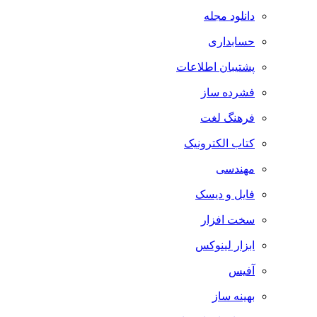
دانلود مجله
حسابداری
پشتیبان اطلاعات
فشرده ساز
فرهنگ لغت
کتاب الکترونیک
مهندسی
فایل و دیسک
سخت افزار
ابزار لینوکس
آفیس
بهینه ساز