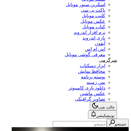
اسکرین سیور موبایل
پاکت پی سی
کلیپ موبایل
عکس موبایل
کتاب موبایل
نرم افزار اندروید
بازی اندروید
آیفون
اس ام اس
معرفی گوشی موبایل
سرگرمی
ابزار دسکتاپ
محافظ نمایش
پوسته برنامه
پس زمینه
دانلود بازی کامپیوتر
عکس ماشین
تصاویر گرافیکی
حالت شب
نوتیفیکیشن
جستجو