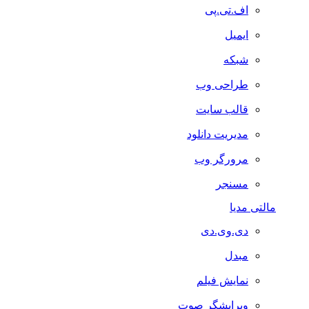
اف.تی.پی
ایمیل
شبکه
طراحی وب
قالب سایت
مدیریت دانلود
مرورگر وب
مسنجر
مالتی مدیا
دی.وی.دی
مبدل
نمایش فیلم
ویرایشگر صوت