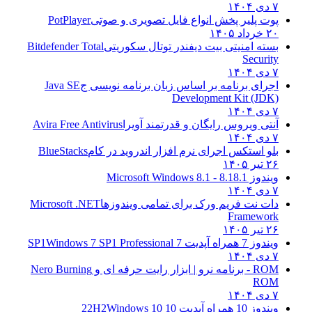
۷ دی ۱۴۰۴
پوت پلیر پخش انواع فایل تصویری و صوتی
PotPlayer
۲۰ خرداد ۱۴۰۵
بسته امنیتی بیت دیفندر توتال سکوریتی
Bitdefender Total
Security
۷ دی ۱۴۰۴
اجرای برنامه بر اساس زبان برنامه نویسی ج
Java SE
Development Kit (JDK)
۷ دی ۱۴۰۴
آنتی ویروس رایگان و قدرتمند آویرا
Avira Free Antivirus
۷ دی ۱۴۰۴
بلو استکس اجرای نرم افزار اندروید در کام
BlueStacks
۲۶ تیر ۱۴۰۵
ویندوز 8.1
8.1 - Microsoft Windows 8.1
۷ دی ۱۴۰۴
دات نت فریم ورک برای تمامی ویندوزها
Microsoft .NET
Framework
۲۶ تیر ۱۴۰۵
ویندوز 7 همراه آپدیت 7 SP1
Windows 7 SP1 Professional
۷ دی ۱۴۰۴
ROM - برنامه نرو | ابزار رایت حرفه ای و
Nero Burning
ROM
۷ دی ۱۴۰۴
ویندوز 10 همراه آپدیت 10 22H2
Windows 10