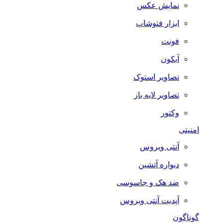
نمایش عکس
ابزار فتوشاپ
فونت
آیکون
تصاویر استوک
تصاویر لایه باز
وکتور
امنیتی
آنتی ویروس
دیواره آتشین
ضد هک و جاسوسی
آپدیت آنتی ویروس
گوناگون