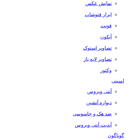
نمایش عکس
ابزار فتوشاپ
فونت
آیکون
تصاویر استوک
تصاویر لایه باز
وکتور
امنیتی
آنتی ویروس
دیواره آتشین
ضد هک و جاسوسی
آپدیت آنتی ویروس
گوناگون