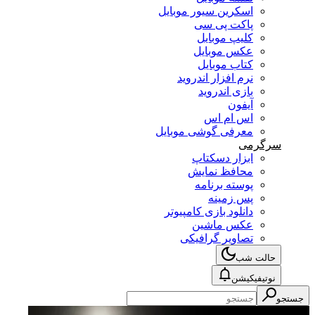
اسکرین سیور موبایل
پاکت پی سی
کلیپ موبایل
عکس موبایل
کتاب موبایل
نرم افزار اندروید
بازی اندروید
آیفون
اس ام اس
معرفی گوشی موبایل
سرگرمی
ابزار دسکتاپ
محافظ نمایش
پوسته برنامه
پس زمینه
دانلود بازی کامپیوتر
عکس ماشین
تصاویر گرافیکی
حالت شب
نوتیفیکیشن
جستجو