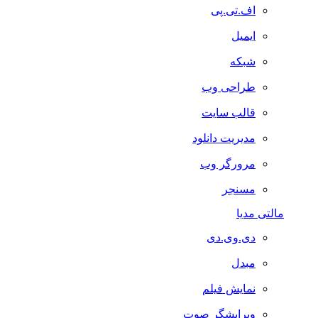
اف.تی.پی
ایمیل
شبکه
طراحی وب
قالب سایت
مدیریت دانلود
مرورگر وب
مسنجر
مالتی مدیا
دی.وی.دی
مبدل
نمایش فیلم
ویرایشگر صوت