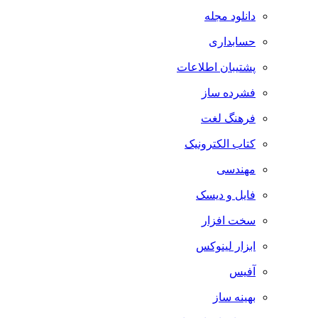
دانلود مجله
حسابداری
پشتیبان اطلاعات
فشرده ساز
فرهنگ لغت
کتاب الکترونیک
مهندسی
فایل و دیسک
سخت افزار
ابزار لینوکس
آفیس
بهینه ساز