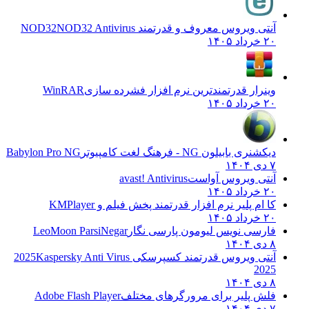
آنتی ویروس معروف و قدرتمند NOD32
NOD32 Antivirus
۲۰ خرداد ۱۴۰۵
وینرار قدرتمندترین نرم افزار فشرده سازی
WinRAR
۲۰ خرداد ۱۴۰۵
دیکشنری بابیلون NG - فرهنگ لغت کامپیوتر
Babylon Pro NG
۷ دی ۱۴۰۴
آنتی ویروس آواست
avast! Antivirus
۲۰ خرداد ۱۴۰۵
کا ام پلیر نرم افزار قدرتمند پخش فیلم و
KMPlayer
۲۰ خرداد ۱۴۰۵
فارسی نویس لیومون پارسی نگار
LeoMoon ParsiNegar
۸ دی ۱۴۰۴
آنتی ویروس قدرتمند کسپرسکی 2025
Kaspersky Anti Virus
2025
۸ دی ۱۴۰۴
فلش پلیر برای مرورگرهای مختلف
Adobe Flash Player
۷ دی ۱۴۰۴