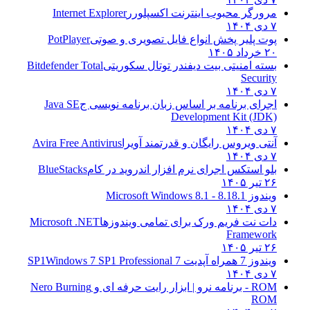
مرورگر محبوب اینترنت اکسپلورر
Internet Explorer
۷ دی ۱۴۰۴
پوت پلیر پخش انواع فایل تصویری و صوتی
PotPlayer
۲۰ خرداد ۱۴۰۵
بسته امنیتی بیت دیفندر توتال سکوریتی
Bitdefender Total
Security
۷ دی ۱۴۰۴
اجرای برنامه بر اساس زبان برنامه نویسی ج
Java SE
Development Kit (JDK)
۷ دی ۱۴۰۴
آنتی ویروس رایگان و قدرتمند آویرا
Avira Free Antivirus
۷ دی ۱۴۰۴
بلو استکس اجرای نرم افزار اندروید در کام
BlueStacks
۲۶ تیر ۱۴۰۵
ویندوز 8.1
8.1 - Microsoft Windows 8.1
۷ دی ۱۴۰۴
دات نت فریم ورک برای تمامی ویندوزها
Microsoft .NET
Framework
۲۶ تیر ۱۴۰۵
ویندوز 7 همراه آپدیت 7 SP1
Windows 7 SP1 Professional
۷ دی ۱۴۰۴
ROM - برنامه نرو | ابزار رایت حرفه ای و
Nero Burning
ROM