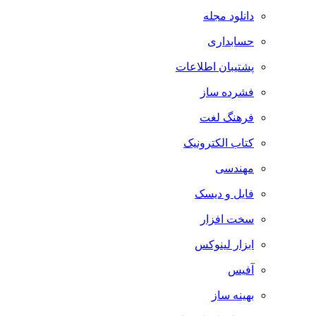
دانلود مجله
حسابداری
پشتیبان اطلاعات
فشرده ساز
فرهنگ لغت
کتاب الکترونیک
مهندسی
فایل و دیسک
سخت افزار
ابزار لینوکس
آفیس
بهینه ساز