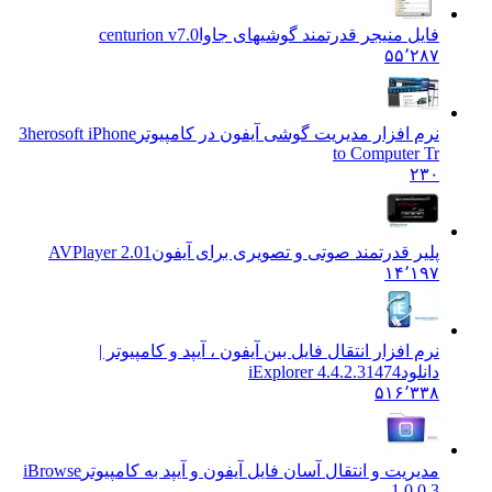
فایل منیجر قدرتمند گوشیهای جاوا
centurion v7.0
۵۵٬۲۸۷
نرم افزار مدیریت گوشی آیفون در کامپیوتر
3herosoft iPhone
to Computer Tr
۲۳۰
پلیر قدرتمند صوتی و تصویری برای آیفون
AVPlayer 2.01
۱۴٬۱۹۷
نرم افزار انتقال فایل بین آیفون ، آیپد و کامپیوتر |
دانلود
iExplorer 4.4.2.31474
۵۱۶٬۳۳۸
مدیریت و انتقال آسان فایل آیفون و آیپد به کامپیوتر
iBrowse
1.0.0.3