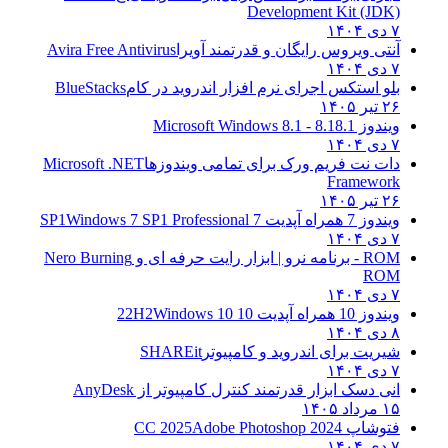
Development Kit (JDK)
۷ دی ۱۴۰۴
آنتی ویروس رایگان و قدرتمند آویرا
Avira Free Antivirus
۷ دی ۱۴۰۴
بلو استکس اجرای نرم افزار اندروید در کام
BlueStacks
۲۶ تیر ۱۴۰۵
ویندوز 8.1
8.1 - Microsoft Windows 8.1
۷ دی ۱۴۰۴
دات نت فریم ورک برای تمامی ویندوزها
Microsoft .NET
Framework
۲۶ تیر ۱۴۰۵
ویندوز 7 همراه آپدیت 7 SP1
Windows 7 SP1 Professional
۷ دی ۱۴۰۴
ROM - برنامه نرو | ابزار رایت حرفه ای و
Nero Burning
ROM
۷ دی ۱۴۰۴
ویندوز 10 همراه آپدیت 10 22H2
Windows 10
۸ دی ۱۴۰۴
شیریت برای اندروید و کامپیوتر
SHAREit
۷ دی ۱۴۰۴
انی دسک ابزار قدرتمند کنترل کامپیوتر از
AnyDesk
۱۵ مرداد ۱۴۰۵
فتوشاپ CC 2025
Adobe Photoshop 2024
۷ دی ۱۴۰۴