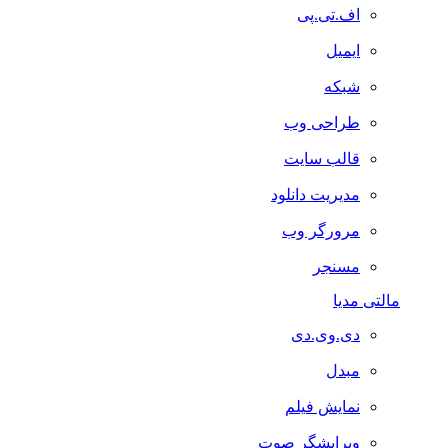
اف.تی.پی
ایمیل
شبکه
طراحی وب
قالب سایت
مدیریت دانلود
مرورگر وب
مسنجر
مالتی مدیا
دی.وی.دی
مبدل
نمایش فیلم
ویرایشگر صوت