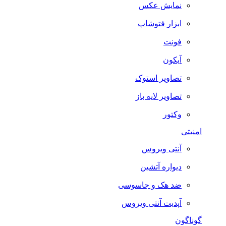
نمایش عکس
ابزار فتوشاپ
فونت
آیکون
تصاویر استوک
تصاویر لایه باز
وکتور
امنیتی
آنتی ویروس
دیواره آتشین
ضد هک و جاسوسی
آپدیت آنتی ویروس
گوناگون