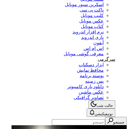
اسکرین سیور موبایل
پاکت پی سی
کلیپ موبایل
عکس موبایل
کتاب موبایل
نرم افزار اندروید
بازی اندروید
آیفون
اس ام اس
معرفی گوشی موبایل
سرگرمی
ابزار دسکتاپ
محافظ نمایش
پوسته برنامه
پس زمینه
دانلود بازی کامپیوتر
عکس ماشین
تصاویر گرافیکی
حالت شب
نوتیفیکیشن
جستجو