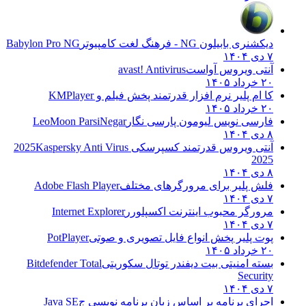
دیکشنری بابیلون NG - فرهنگ لغت کامپیوتر
Babylon Pro NG
۷ دی ۱۴۰۴
آنتی ویروس آواست
avast! Antivirus
۲۰ خرداد ۱۴۰۵
کا ام پلیر نرم افزار قدرتمند پخش فیلم و
KMPlayer
۲۰ خرداد ۱۴۰۵
فارسی نویس لیومون پارسی نگار
LeoMoon ParsiNegar
۸ دی ۱۴۰۴
آنتی ویروس قدرتمند کسپرسکی 2025
Kaspersky Anti Virus
2025
۸ دی ۱۴۰۴
فلش پلیر برای مرورگرهای مختلف
Adobe Flash Player
۷ دی ۱۴۰۴
مرورگر محبوب اینترنت اکسپلورر
Internet Explorer
۷ دی ۱۴۰۴
پوت پلیر پخش انواع فایل تصویری و صوتی
PotPlayer
۲۰ خرداد ۱۴۰۵
بسته امنیتی بیت دیفندر توتال سکوریتی
Bitdefender Total
Security
۷ دی ۱۴۰۴
اجرای برنامه بر اساس زبان برنامه نویسی ج
Java SE