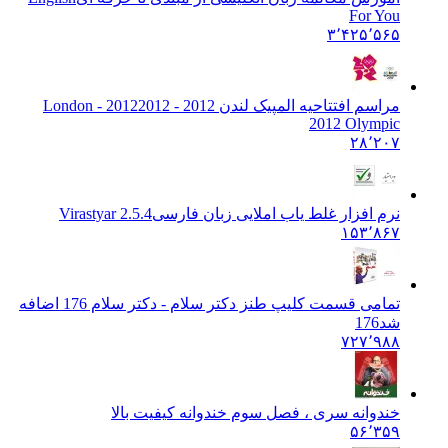
For You
۳٬۴۲۵٬۵۶۵
مراسم افتتاحیه المپیک لندن 2012 - 2012
2012 - London
2012 Olympic
۲۸٬۲۰۷
نرم افزار غلط یاب املایی زبان فارسی
Virastyar 2.5.4
۱۵۳٬۸۶۷
تمامی قسمت کلیپ طنز دکتر سلام - دکتر سلام 176 اضافه
شد
176
۷۲۷٬۹۸۸
خندوانه سری ، فصل سوم خندوانه کیفیت بالا
۵۶٬۳۵۹