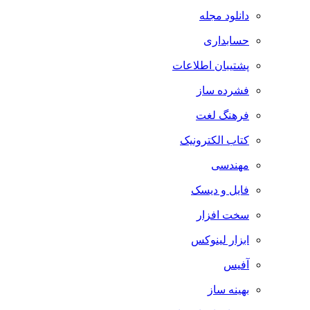
دانلود مجله
حسابداری
پشتیبان اطلاعات
فشرده ساز
فرهنگ لغت
کتاب الکترونیک
مهندسی
فایل و دیسک
سخت افزار
ابزار لینوکس
آفیس
بهینه ساز