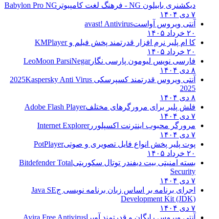
دیکشنری بابیلون NG - فرهنگ لغت کامپیوتر
Babylon Pro NG
۷ دی ۱۴۰۴
آنتی ویروس آواست
avast! Antivirus
۲۰ خرداد ۱۴۰۵
کا ام پلیر نرم افزار قدرتمند پخش فیلم و
KMPlayer
۲۰ خرداد ۱۴۰۵
فارسی نویس لیومون پارسی نگار
LeoMoon ParsiNegar
۸ دی ۱۴۰۴
آنتی ویروس قدرتمند کسپرسکی 2025
Kaspersky Anti Virus
2025
۸ دی ۱۴۰۴
فلش پلیر برای مرورگرهای مختلف
Adobe Flash Player
۷ دی ۱۴۰۴
مرورگر محبوب اینترنت اکسپلورر
Internet Explorer
۷ دی ۱۴۰۴
پوت پلیر پخش انواع فایل تصویری و صوتی
PotPlayer
۲۰ خرداد ۱۴۰۵
بسته امنیتی بیت دیفندر توتال سکوریتی
Bitdefender Total
Security
۷ دی ۱۴۰۴
اجرای برنامه بر اساس زبان برنامه نویسی ج
Java SE
Development Kit (JDK)
۷ دی ۱۴۰۴
آنتی ویروس رایگان و قدرتمند آویرا
Avira Free Antivirus