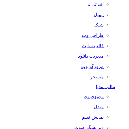
اف.تی.پی
ایمیل
شبکه
طراحی وب
قالب سایت
مدیریت دانلود
مرورگر وب
مسنجر
مالتی مدیا
دی.وی.دی
مبدل
نمایش فیلم
ویرایشگر صوت