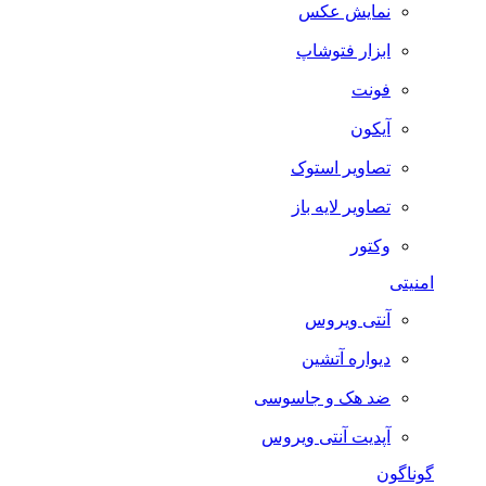
نمایش عکس
ابزار فتوشاپ
فونت
آیکون
تصاویر استوک
تصاویر لایه باز
وکتور
امنیتی
آنتی ویروس
دیواره آتشین
ضد هک و جاسوسی
آپدیت آنتی ویروس
گوناگون