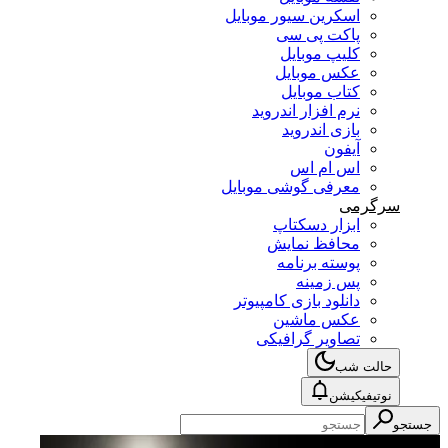
اسکرین سیور موبایل
پاکت پی سی
کلیپ موبایل
عکس موبایل
کتاب موبایل
نرم افزار اندروید
بازی اندروید
آیفون
اس ام اس
معرفی گوشی موبایل
سرگرمی
ابزار دسکتاپ
محافظ نمایش
پوسته برنامه
پس زمینه
دانلود بازی کامپیوتر
عکس ماشین
تصاویر گرافیکی
حالت شب
نوتیفیکیشن
جستجو