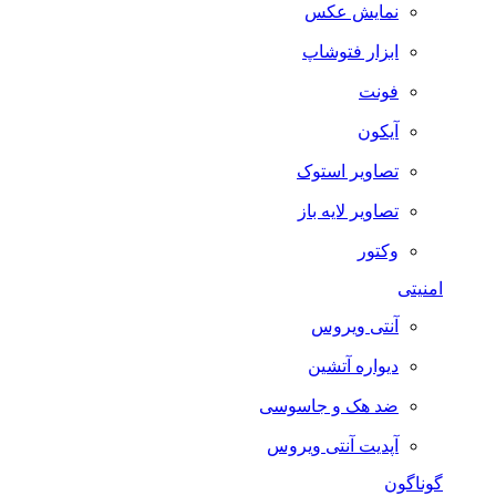
نمایش عکس
ابزار فتوشاپ
فونت
آیکون
تصاویر استوک
تصاویر لایه باز
وکتور
امنیتی
آنتی ویروس
دیواره آتشین
ضد هک و جاسوسی
آپدیت آنتی ویروس
گوناگون