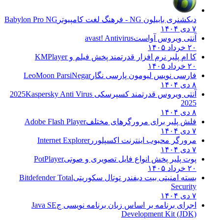
دیکشنری بابیلون NG - فرهنگ لغت کامپیوتر
Babylon Pro NG
۷ دی ۱۴۰۴
آنتی ویروس آواست
avast! Antivirus
۲۰ خرداد ۱۴۰۵
کا ام پلیر نرم افزار قدرتمند پخش فیلم و
KMPlayer
۲۰ خرداد ۱۴۰۵
فارسی نویس لیومون پارسی نگار
LeoMoon ParsiNegar
۸ دی ۱۴۰۴
آنتی ویروس قدرتمند کسپرسکی 2025
Kaspersky Anti Virus
2025
۸ دی ۱۴۰۴
فلش پلیر برای مرورگرهای مختلف
Adobe Flash Player
۷ دی ۱۴۰۴
مرورگر محبوب اینترنت اکسپلورر
Internet Explorer
۷ دی ۱۴۰۴
پوت پلیر پخش انواع فایل تصویری و صوتی
PotPlayer
۲۰ خرداد ۱۴۰۵
بسته امنیتی بیت دیفندر توتال سکوریتی
Bitdefender Total
Security
۷ دی ۱۴۰۴
اجرای برنامه بر اساس زبان برنامه نویسی ج
Java SE
Development Kit (JDK)