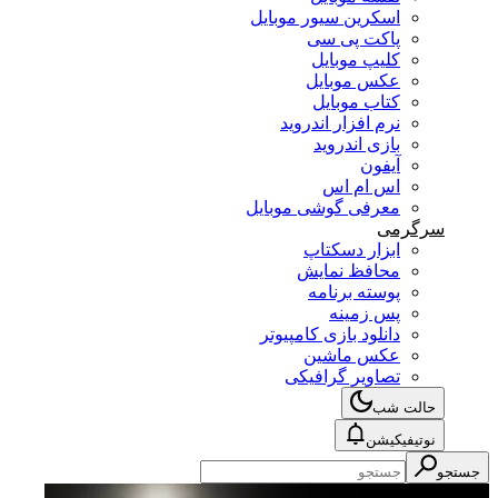
اسکرین سیور موبایل
پاکت پی سی
کلیپ موبایل
عکس موبایل
کتاب موبایل
نرم افزار اندروید
بازی اندروید
آیفون
اس ام اس
معرفی گوشی موبایل
سرگرمی
ابزار دسکتاپ
محافظ نمایش
پوسته برنامه
پس زمینه
دانلود بازی کامپیوتر
عکس ماشین
تصاویر گرافیکی
حالت شب
نوتیفیکیشن
جستجو