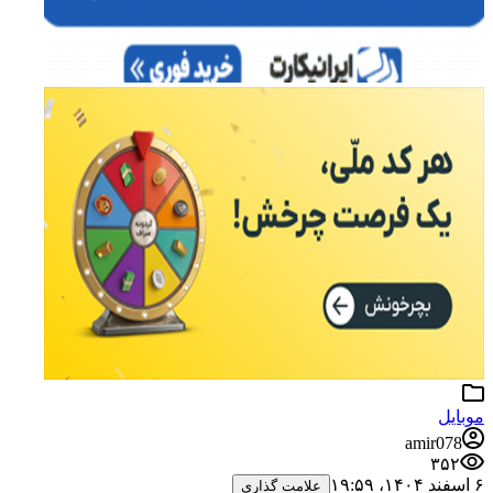
موبایل
amir078
۳۵۲
۶ اسفند ۱۴۰۴،‏ ۱۹:۵۹
علامت گذاری