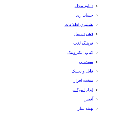
دانلود مجله
حسابداری
پشتیبان اطلاعات
فشرده ساز
فرهنگ لغت
کتاب الکترونیک
مهندسی
فایل و دیسک
سخت افزار
ابزار لینوکس
آفیس
بهینه ساز