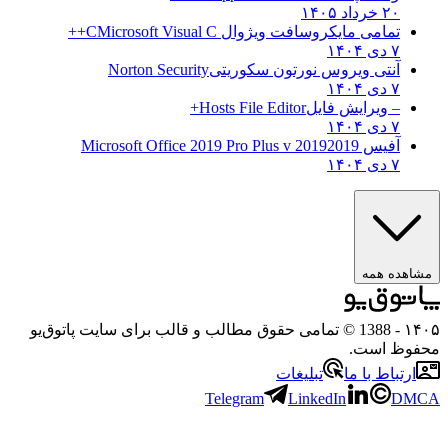
۲۰ خرداد ۱۴۰۵
تمامی مایکروسافت ویژوال C
Microsoft Visual C++
۷ دی ۱۴۰۴
آنتی ویروس نورتون سکوریتی
Norton Security
۷ دی ۱۴۰۴
– ویرایش فایل
Hosts File Editor+
۷ دی ۱۴۰۴
آفیس 2019
2019 Microsoft Office 2019 Pro Plus v
۷ دی ۱۴۰۴
مشاهده همه
۱۴۰۵
- 1388 © تمامی حقوق مطالب و قالب برای سایت پاتوق‌یو
محفوظ است.
ارتباط با ما
تبلیغات
Telegram
LinkedIn
DMCA