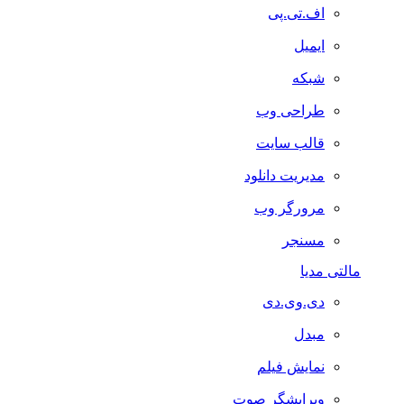
اف.تی.پی
ایمیل
شبکه
طراحی وب
قالب سایت
مدیریت دانلود
مرورگر وب
مسنجر
مالتی مدیا
دی.وی.دی
مبدل
نمایش فیلم
ویرایشگر صوت