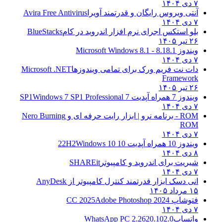
۷ دی ۱۴۰۴
آنتی ویروس رایگان و قدرتمند آویرا
Avira Free Antivirus
۷ دی ۱۴۰۴
بلو استکس اجرای نرم افزار اندروید در کام
BlueStacks
۲۶ تیر ۱۴۰۵
ویندوز 8.1
8.1 - Microsoft Windows 8.1
۷ دی ۱۴۰۴
دات نت فریم ورک برای تمامی ویندوزها
Microsoft .NET
Framework
۲۶ تیر ۱۴۰۵
ویندوز 7 همراه آپدیت 7 SP1
Windows 7 SP1 Professional
۷ دی ۱۴۰۴
ROM - برنامه نرو | ابزار رایت حرفه ای و
Nero Burning
ROM
۷ دی ۱۴۰۴
ویندوز 10 همراه آپدیت 10 22H2
Windows 10
۸ دی ۱۴۰۴
شیریت برای اندروید و کامپیوتر
SHAREit
۷ دی ۱۴۰۴
انی دسک ابزار قدرتمند کنترل کامپیوتر از
AnyDesk
۱۵ مرداد ۱۴۰۵
فتوشاپ CC 2025
Adobe Photoshop 2024
۷ دی ۱۴۰۴
واتساپ
WhatsApp PC 2.2620.102.0