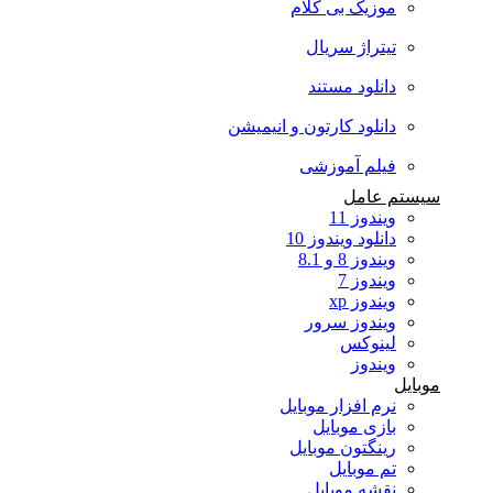
موزیک بی کلام
تیتراژ سریال
دانلود مستند
دانلود کارتون و انیمیشن
فیلم آموزشی
سیستم عامل
ویندوز 11
دانلود ویندوز 10
ویندوز 8 و 8.1
ویندوز 7
ویندوز xp
ویندوز سرور
لینوکس
ویندوز
موبایل
نرم افزار موبایل
بازی موبایل
رینگتون موبایل
تم موبایل
نقشه موبایل