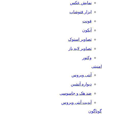
نمایش عکس
ابزار فتوشاپ
فونت
آیکون
تصاویر استوک
تصاویر لایه باز
وکتور
امنیتی
آنتی ویروس
دیواره آتشین
ضد هک و جاسوسی
آپدیت آنتی ویروس
گوناگون