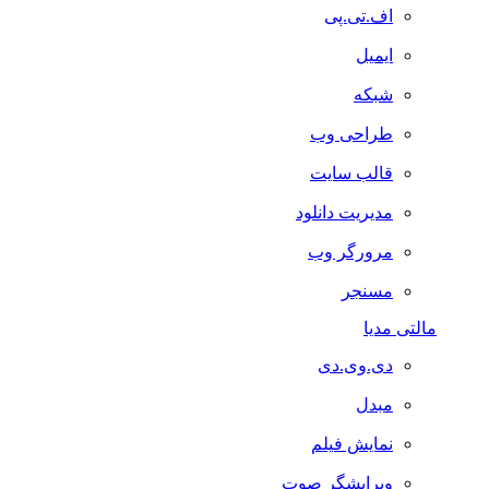
اف.تی.پی
ایمیل
شبکه
طراحی وب
قالب سایت
مدیریت دانلود
مرورگر وب
مسنجر
مالتی مدیا
دی.وی.دی
مبدل
نمایش فیلم
ویرایشگر صوت