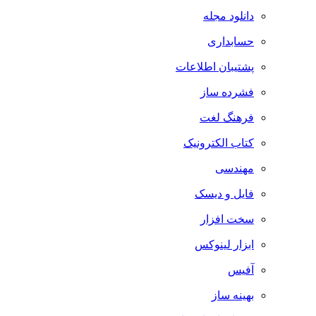
دانلود مجله
حسابداری
پشتیبان اطلاعات
فشرده ساز
فرهنگ لغت
کتاب الکترونیک
مهندسی
فایل و دیسک
سخت افزار
ابزار لینوکس
آفیس
بهینه ساز