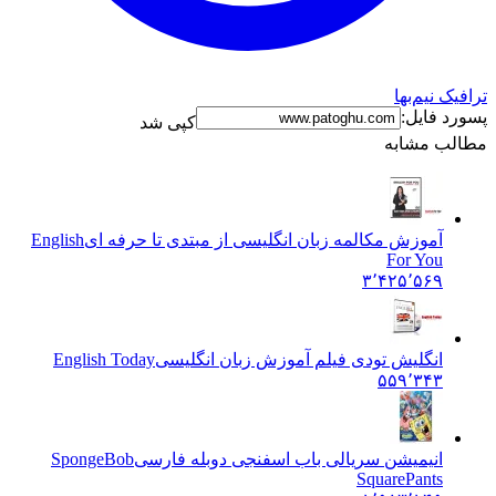
ترافیک نیم‌بها
پسورد فایل:
کپی شد
مطالب مشابه
آموزش مکالمه زبان انگلیسی از مبتدی تا حرفه ای
English
For You
۳٬۴۲۵٬۵۶۹
انگلیش تودی فیلم آموزش زبان انگليسی
English Today
۵۵۹٬۳۴۳
انیمیشن سریالی باب اسفنجی دوبله فارسی
SpongeBob
SquarePants