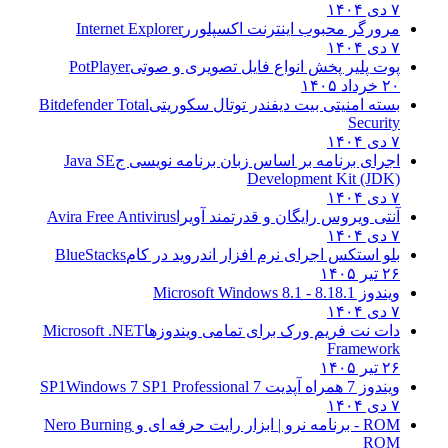
۷ دی ۱۴۰۴
مرورگر محبوب اینترنت اکسپلورر
Internet Explorer
۷ دی ۱۴۰۴
پوت پلیر پخش انواع فایل تصویری و صوتی
PotPlayer
۲۰ خرداد ۱۴۰۵
بسته امنیتی بیت دیفندر توتال سکوریتی
Bitdefender Total
Security
۷ دی ۱۴۰۴
اجرای برنامه بر اساس زبان برنامه نویسی ج
Java SE
Development Kit (JDK)
۷ دی ۱۴۰۴
آنتی ویروس رایگان و قدرتمند آویرا
Avira Free Antivirus
۷ دی ۱۴۰۴
بلو استکس اجرای نرم افزار اندروید در کام
BlueStacks
۲۶ تیر ۱۴۰۵
ویندوز 8.1
8.1 - Microsoft Windows 8.1
۷ دی ۱۴۰۴
دات نت فریم ورک برای تمامی ویندوزها
Microsoft .NET
Framework
۲۶ تیر ۱۴۰۵
ویندوز 7 همراه آپدیت 7 SP1
Windows 7 SP1 Professional
۷ دی ۱۴۰۴
ROM - برنامه نرو | ابزار رایت حرفه ای و
Nero Burning
ROM