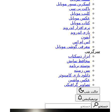
اسکرین سیور موبایل
پاکت پی سی
کلیپ موبایل
عکس موبایل
کتاب موبایل
نرم افزار اندروید
بازی اندروید
آیفون
اس ام اس
معرفی گوشی موبایل
سرگرمی
ابزار دسکتاپ
محافظ نمایش
پوسته برنامه
پس زمینه
دانلود بازی کامپیوتر
عکس ماشین
تصاویر گرافیکی
حالت شب
نوتیفیکیشن
جستجو