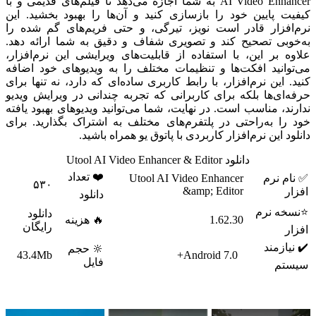
AI Video Enhancer به شما اجازه می‌دهد تا فیلم‌های قدیمی و با
کیفیت پایین خود را بازسازی کنید و آن‌ها را بهبود بخشید. این
نرم‌افزار قادر است نویز، تیرگی، و حتی فریم‌های گم شده را
به‌خوبی تصحیح کند و تصویری شفاف و دقیق به شما ارائه دهد.
علاوه بر این، با استفاده از قابلیت‌های ویرایشی این نرم‌افزار،
می‌توانید افکت‌ها و تنظیمات مختلف را به ویدیوهای خود اضافه
کنید. این نرم‌افزار، با رابط کاربری ساده‌ای که دارد، نه تنها برای
حرفه‌ای‌ها بلکه برای کاربرانی که تجربه چندانی در ویرایش ویدیو
ندارند، مناسب است. در نهایت، شما می‌توانید ویدیوهای بهبود یافته
خود را به‌راحتی در پلتفرم‌های مختلف به اشتراک بگذارید. برای
دانلود این نرم‌افزار کاربردی با پاتوق یو همراه باشید.
دانلود Utool AI Video Enhancer & Editor
❤️ تعداد
✅ نام نرم
Utool AI Video Enhancer
۵۳۰
&amp; Editor
افزار
دانلود
⭐نسخه نرم
دانلود
1.62.30
🔥 هزینه
رایگان
افزار
✔️ نیازمند
🔆 حجم
43.4Mb
Android 7.0+
فایل
سیستم