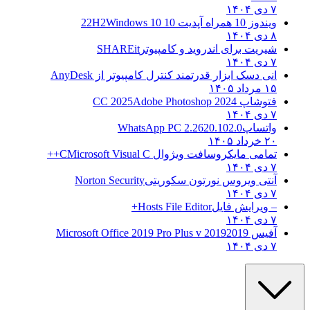
۷ دی ۱۴۰۴
ویندوز 10 همراه آپدیت 10 22H2
Windows 10
۸ دی ۱۴۰۴
شیریت برای اندروید و کامپیوتر
SHAREit
۷ دی ۱۴۰۴
انی دسک ابزار قدرتمند کنترل کامپیوتر از
AnyDesk
۱۵ مرداد ۱۴۰۵
فتوشاپ CC 2025
Adobe Photoshop 2024
۷ دی ۱۴۰۴
واتساپ
WhatsApp PC 2.2620.102.0
۲۰ خرداد ۱۴۰۵
تمامی مایکروسافت ویژوال C
Microsoft Visual C++
۷ دی ۱۴۰۴
آنتی ویروس نورتون سکوریتی
Norton Security
۷ دی ۱۴۰۴
– ویرایش فایل
Hosts File Editor+
۷ دی ۱۴۰۴
آفیس 2019
2019 Microsoft Office 2019 Pro Plus v
۷ دی ۱۴۰۴