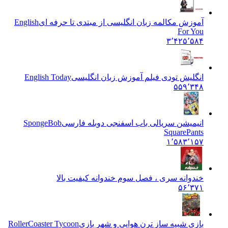
آموزش مکالمه زبان انگلیسی از مبتدی تا حرفه ای
English
For You
۳٬۴۲۵٬۵۸۴
انگلیش تودی فیلم آموزش زبان انگليسی
English Today
۵۵۹٬۳۴۸
انیمیشن سریالی باب اسفنجی دوبله فارسی
SpongeBob
SquarePants
۱٬۵۸۳٬۱۵۷
خندوانه سری ، فصل سوم خندوانه کیفیت بالا
۵۶٬۳۷۱
بازی شبیه ساز ترن هوایی و شهر بازی
RollerCoaster Tycoon