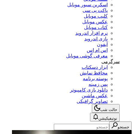
اسکرین سیور موبایل
پاکت پی سی
کلیپ موبایل
عکس موبایل
کتاب موبایل
نرم افزار اندروید
بازی اندروید
آیفون
اس ام اس
معرفی گوشی موبایل
سرگرمی
ابزار دسکتاپ
محافظ نمایش
پوسته برنامه
پس زمینه
دانلود بازی کامپیوتر
عکس ماشین
تصاویر گرافیکی
حالت شب
نوتیفیکیشن
جستجو