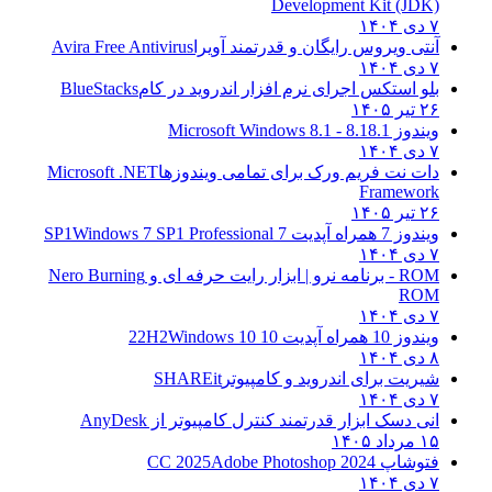
Development Kit (JDK)
۷ دی ۱۴۰۴
آنتی ویروس رایگان و قدرتمند آویرا
Avira Free Antivirus
۷ دی ۱۴۰۴
بلو استکس اجرای نرم افزار اندروید در کام
BlueStacks
۲۶ تیر ۱۴۰۵
ویندوز 8.1
8.1 - Microsoft Windows 8.1
۷ دی ۱۴۰۴
دات نت فریم ورک برای تمامی ویندوزها
Microsoft .NET
Framework
۲۶ تیر ۱۴۰۵
ویندوز 7 همراه آپدیت 7 SP1
Windows 7 SP1 Professional
۷ دی ۱۴۰۴
ROM - برنامه نرو | ابزار رایت حرفه ای و
Nero Burning
ROM
۷ دی ۱۴۰۴
ویندوز 10 همراه آپدیت 10 22H2
Windows 10
۸ دی ۱۴۰۴
شیریت برای اندروید و کامپیوتر
SHAREit
۷ دی ۱۴۰۴
انی دسک ابزار قدرتمند کنترل کامپیوتر از
AnyDesk
۱۵ مرداد ۱۴۰۵
فتوشاپ CC 2025
Adobe Photoshop 2024
۷ دی ۱۴۰۴