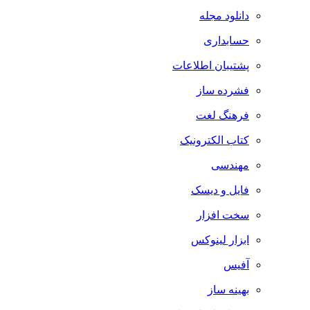
دانلود مجله
حسابداری
پشتیبان اطلاعات
فشرده ساز
فرهنگ لغت
کتاب الکترونیک
مهندسی
فایل و دیسک
سخت افزار
ابزار لینوکس
آفیس
بهینه ساز