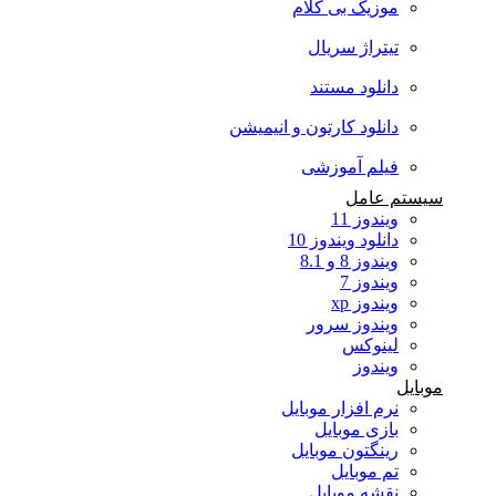
موزیک بی کلام
تیتراژ سریال
دانلود مستند
دانلود کارتون و انیمیشن
فیلم آموزشی
سیستم عامل
ویندوز 11
دانلود ویندوز 10
ویندوز 8 و 8.1
ویندوز 7
ویندوز xp
ویندوز سرور
لینوکس
ویندوز
موبایل
نرم افزار موبایل
بازی موبایل
رینگتون موبایل
تم موبایل
نقشه موبایل