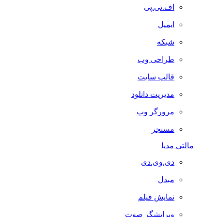
اف.تی.پی
ایمیل
شبکه
طراحی وب
قالب سایت
مدیریت دانلود
مرورگر وب
مسنجر
مالتی مدیا
دی.وی.دی
مبدل
نمایش فیلم
ویرایشگر صوت