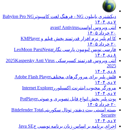
دیکشنری بابیلون NG - فرهنگ لغت کامپیوتر
Babylon Pro NG
۷ دی ۱۴۰۴
آنتی ویروس آواست
avast! Antivirus
۲۰ خرداد ۱۴۰۵
کا ام پلیر نرم افزار قدرتمند پخش فیلم و
KMPlayer
۲۰ خرداد ۱۴۰۵
فارسی نویس لیومون پارسی نگار
LeoMoon ParsiNegar
۸ دی ۱۴۰۴
آنتی ویروس قدرتمند کسپرسکی 2025
Kaspersky Anti Virus
2025
۸ دی ۱۴۰۴
فلش پلیر برای مرورگرهای مختلف
Adobe Flash Player
۷ دی ۱۴۰۴
مرورگر محبوب اینترنت اکسپلورر
Internet Explorer
۷ دی ۱۴۰۴
پوت پلیر پخش انواع فایل تصویری و صوتی
PotPlayer
۲۰ خرداد ۱۴۰۵
بسته امنیتی بیت دیفندر توتال سکوریتی
Bitdefender Total
Security
۷ دی ۱۴۰۴
اجرای برنامه بر اساس زبان برنامه نویسی ج
Java SE