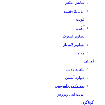
نمایش عکس
ابزار فتوشاپ
فونت
آیکون
تصاویر استوک
تصاویر لایه باز
وکتور
امنیتی
آنتی ویروس
دیواره آتشین
ضد هک و جاسوسی
آپدیت آنتی ویروس
گوناگون