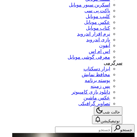
اسکرین سیور موبایل
پاکت پی سی
کلیپ موبایل
عکس موبایل
کتاب موبایل
نرم افزار اندروید
بازی اندروید
آیفون
اس ام اس
معرفی گوشی موبایل
سرگرمی
ابزار دسکتاپ
محافظ نمایش
پوسته برنامه
پس زمینه
دانلود بازی کامپیوتر
عکس ماشین
تصاویر گرافیکی
حالت شب
نوتیفیکیشن
جستجو