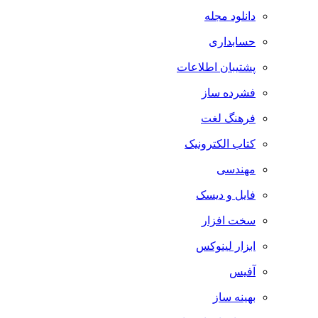
دانلود مجله
حسابداری
پشتیبان اطلاعات
فشرده ساز
فرهنگ لغت
کتاب الکترونیک
مهندسی
فایل و دیسک
سخت افزار
ابزار لینوکس
آفیس
بهینه ساز