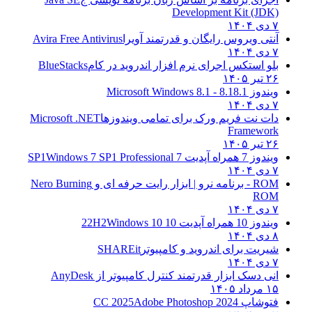
Development Kit (JDK)
۷ دی ۱۴۰۴
آنتی ویروس رایگان و قدرتمند آویرا
Avira Free Antivirus
۷ دی ۱۴۰۴
بلو استکس اجرای نرم افزار اندروید در کام
BlueStacks
۲۶ تیر ۱۴۰۵
ویندوز 8.1
8.1 - Microsoft Windows 8.1
۷ دی ۱۴۰۴
دات نت فریم ورک برای تمامی ویندوزها
Microsoft .NET
Framework
۲۶ تیر ۱۴۰۵
ویندوز 7 همراه آپدیت 7 SP1
Windows 7 SP1 Professional
۷ دی ۱۴۰۴
ROM - برنامه نرو | ابزار رایت حرفه ای و
Nero Burning
ROM
۷ دی ۱۴۰۴
ویندوز 10 همراه آپدیت 10 22H2
Windows 10
۸ دی ۱۴۰۴
شیریت برای اندروید و کامپیوتر
SHAREit
۷ دی ۱۴۰۴
انی دسک ابزار قدرتمند کنترل کامپیوتر از
AnyDesk
۱۵ مرداد ۱۴۰۵
فتوشاپ CC 2025
Adobe Photoshop 2024