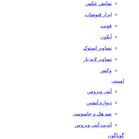
نمایش عکس
ابزار فتوشاپ
فونت
آیکون
تصاویر استوک
تصاویر لایه باز
وکتور
امنیتی
آنتی ویروس
دیواره آتشین
ضد هک و جاسوسی
آپدیت آنتی ویروس
گوناگون