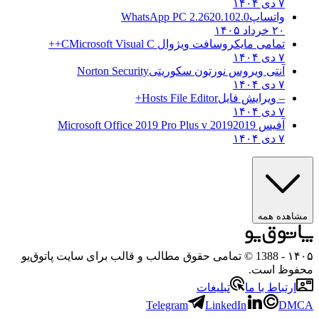
۷ دی ۱۴۰۴
واتساپ
WhatsApp PC 2.2620.102.0
۲۰ خرداد ۱۴۰۵
تمامی مایکروسافت ویژوال C
Microsoft Visual C++
۷ دی ۱۴۰۴
آنتی ویروس نورتون سکوریتی
Norton Security
۷ دی ۱۴۰۴
– ویرایش فایل
Hosts File Editor+
۷ دی ۱۴۰۴
آفیس 2019
2019 Microsoft Office 2019 Pro Plus v
۷ دی ۱۴۰۴
مشاهده همه
۱۴۰۵
- 1388 © تمامی حقوق مطالب و قالب برای سایت پاتوق‌یو
محفوظ است.
ارتباط با ما
تبلیغات
Telegram
LinkedIn
DMCA