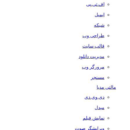
اف.تی.پی
ایمیل
شبکه
طراحی وب
قالب سایت
مدیریت دانلود
مرورگر وب
مسنجر
مالتی مدیا
دی.وی.دی
مبدل
نمایش فیلم
ویرایشگر صوت