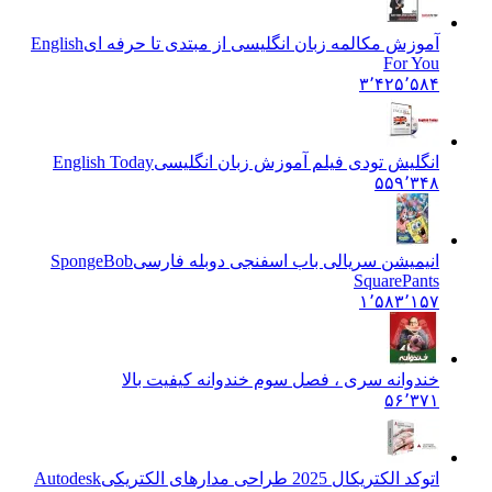
آموزش مکالمه زبان انگلیسی از مبتدی تا حرفه ای
English
For You
۳٬۴۲۵٬۵۸۴
انگلیش تودی فیلم آموزش زبان انگليسی
English Today
۵۵۹٬۳۴۸
انیمیشن سریالی باب اسفنجی دوبله فارسی
SpongeBob
SquarePants
۱٬۵۸۳٬۱۵۷
خندوانه سری ، فصل سوم خندوانه کیفیت بالا
۵۶٬۳۷۱
اتوکد الکتریکال 2025 طراحی مدارهای الکتریکی
Autodesk