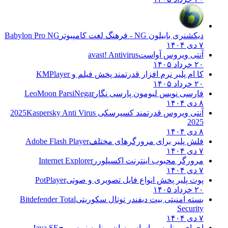
دیکشنری بابیلون NG - فرهنگ لغت کامپیوتر
Babylon Pro NG
۷ دی ۱۴۰۴
آنتی ویروس آواست
avast! Antivirus
۲۰ خرداد ۱۴۰۵
کا ام پلیر نرم افزار قدرتمند پخش فیلم و
KMPlayer
۲۰ خرداد ۱۴۰۵
فارسی نویس لیومون پارسی نگار
LeoMoon ParsiNegar
۸ دی ۱۴۰۴
آنتی ویروس قدرتمند کسپرسکی 2025
Kaspersky Anti Virus
2025
۸ دی ۱۴۰۴
فلش پلیر برای مرورگرهای مختلف
Adobe Flash Player
۷ دی ۱۴۰۴
مرورگر محبوب اینترنت اکسپلورر
Internet Explorer
۷ دی ۱۴۰۴
پوت پلیر پخش انواع فایل تصویری و صوتی
PotPlayer
۲۰ خرداد ۱۴۰۵
بسته امنیتی بیت دیفندر توتال سکوریتی
Bitdefender Total
Security
۷ دی ۱۴۰۴
اجرای برنامه بر اساس زبان برنامه نویسی ج
Java SE