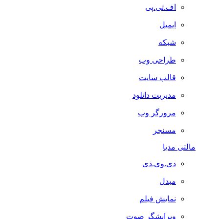
اف.تی.پی
ایمیل
شبکه
طراحی وب
قالب سایت
مدیریت دانلود
مرورگر وب
مسنجر
مالتی مدیا
دی.وی.دی
مبدل
نمایش فیلم
ویرایشگر صوت