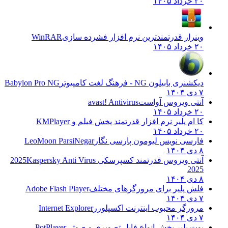
۲۰ خرداد ۱۴۰۵
وینرار قدرتمندترین نرم افزار فشرده سازی
WinRAR
۲۰ خرداد ۱۴۰۵
دیکشنری بابیلون NG - فرهنگ لغت کامپیوتر
Babylon Pro NG
۷ دی ۱۴۰۴
آنتی ویروس آواست
avast! Antivirus
۲۰ خرداد ۱۴۰۵
کا ام پلیر نرم افزار قدرتمند پخش فیلم و
KMPlayer
۲۰ خرداد ۱۴۰۵
فارسی نویس لیومون پارسی نگار
LeoMoon ParsiNegar
۸ دی ۱۴۰۴
آنتی ویروس قدرتمند کسپرسکی 2025
Kaspersky Anti Virus
2025
۸ دی ۱۴۰۴
فلش پلیر برای مرورگرهای مختلف
Adobe Flash Player
۷ دی ۱۴۰۴
مرورگر محبوب اینترنت اکسپلورر
Internet Explorer
۷ دی ۱۴۰۴
پوت پلیر پخش انواع فایل تصویری و صوتی
PotPlayer