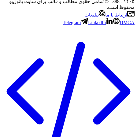
۱۴۰۵
- 1388 © تمامی حقوق مطالب و قالب برای سایت پاتوق‌یو
محفوظ است.
ارتباط با ما
تبلیغات
Telegram
LinkedIn
DMCA