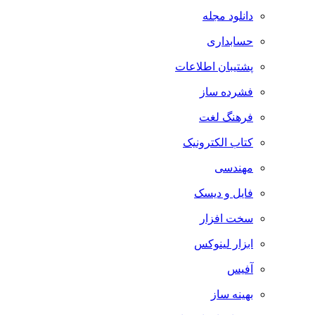
دانلود مجله
حسابداری
پشتیبان اطلاعات
فشرده ساز
فرهنگ لغت
کتاب الکترونیک
مهندسی
فایل و دیسک
سخت افزار
ابزار لینوکس
آفیس
بهینه ساز