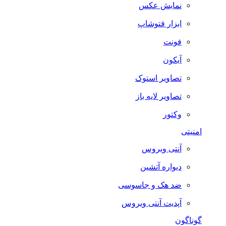
نمایش عکس
ابزار فتوشاپ
فونت
آیکون
تصاویر استوک
تصاویر لایه باز
وکتور
امنیتی
آنتی ویروس
دیواره آتشین
ضد هک و جاسوسی
آپدیت آنتی ویروس
گوناگون