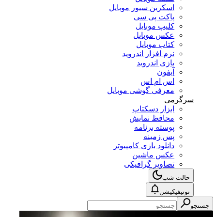
اسکرین سیور موبایل
پاکت پی سی
کلیپ موبایل
عکس موبایل
کتاب موبایل
نرم افزار اندروید
بازی اندروید
آیفون
اس ام اس
معرفی گوشی موبایل
سرگرمی
ابزار دسکتاپ
محافظ نمایش
پوسته برنامه
پس زمینه
دانلود بازی کامپیوتر
عکس ماشین
تصاویر گرافیکی
حالت شب
نوتیفیکیشن
جستجو