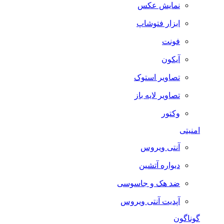
نمایش عکس
ابزار فتوشاپ
فونت
آیکون
تصاویر استوک
تصاویر لایه باز
وکتور
امنیتی
آنتی ویروس
دیواره آتشین
ضد هک و جاسوسی
آپدیت آنتی ویروس
گوناگون