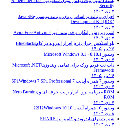
بسته امنیتی بیت دیفندر توتال سکوریتی
Bitdefender Total
Security
۷ دی ۱۴۰۴
اجرای برنامه بر اساس زبان برنامه نویسی ج
Java SE
Development Kit (JDK)
۷ دی ۱۴۰۴
آنتی ویروس رایگان و قدرتمند آویرا
Avira Free Antivirus
۷ دی ۱۴۰۴
بلو استکس اجرای نرم افزار اندروید در کام
BlueStacks
۲۶ تیر ۱۴۰۵
ویندوز 8.1
8.1 - Microsoft Windows 8.1
۷ دی ۱۴۰۴
دات نت فریم ورک برای تمامی ویندوزها
Microsoft .NET
Framework
۲۶ تیر ۱۴۰۵
ویندوز 7 همراه آپدیت 7 SP1
Windows 7 SP1 Professional
۷ دی ۱۴۰۴
ROM - برنامه نرو | ابزار رایت حرفه ای و
Nero Burning
ROM
۷ دی ۱۴۰۴
ویندوز 10 همراه آپدیت 10 22H2
Windows 10
۸ دی ۱۴۰۴
شیریت برای اندروید و کامپیوتر
SHAREit
۷ دی ۱۴۰۴