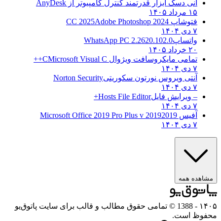
انی دسک ابزار قدرتمند کنترل کامپیوتر از
AnyDesk
۱۵ مرداد ۱۴۰۵
فتوشاپ CC 2025
Adobe Photoshop 2024
۷ دی ۱۴۰۴
واتساپ
WhatsApp PC 2.2620.102.0
۲۰ خرداد ۱۴۰۵
تمامی مایکروسافت ویژوال C
Microsoft Visual C++
۷ دی ۱۴۰۴
آنتی ویروس نورتون سکوریتی
Norton Security
۷ دی ۱۴۰۴
– ویرایش فایل
Hosts File Editor+
۷ دی ۱۴۰۴
آفیس 2019
2019 Microsoft Office 2019 Pro Plus v
۷ دی ۱۴۰۴
مشاهده همه
۱۴۰۵
- 1388 © تمامی حقوق مطالب و قالب برای سایت پاتوق‌یو
محفوظ است.