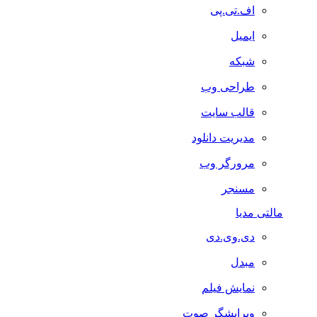
اف.تی.پی
ایمیل
شبکه
طراحی وب
قالب سایت
مدیریت دانلود
مرورگر وب
مسنجر
مالتی مدیا
دی.وی.دی
مبدل
نمایش فیلم
ویرایشگر صوت