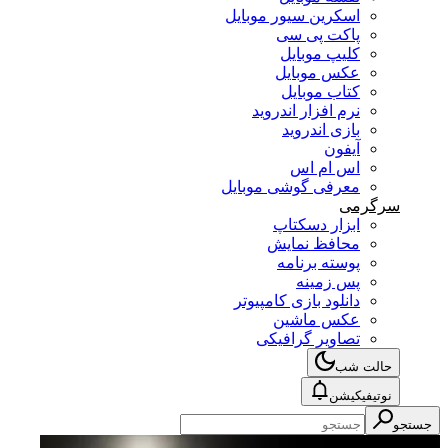
اسکرین سیور موبایل
پاکت پی سی
کلیپ موبایل
عکس موبایل
کتاب موبایل
نرم افزار اندروید
بازی اندروید
آیفون
اس ام اس
معرفی گوشی موبایل
سرگرمی
ابزار دسکتاپ
محافظ نمایش
پوسته برنامه
پس زمینه
دانلود بازی کامپیوتر
عکس ماشین
تصاویر گرافیکی
حالت شب
نوتیفیکیشن
جستجو