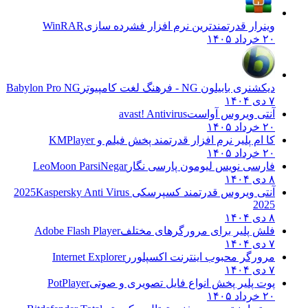
وینرار قدرتمندترین نرم افزار فشرده سازی
WinRAR
۲۰ خرداد ۱۴۰۵
دیکشنری بابیلون NG - فرهنگ لغت کامپیوتر
Babylon Pro NG
۷ دی ۱۴۰۴
آنتی ویروس آواست
avast! Antivirus
۲۰ خرداد ۱۴۰۵
کا ام پلیر نرم افزار قدرتمند پخش فیلم و
KMPlayer
۲۰ خرداد ۱۴۰۵
فارسی نویس لیومون پارسی نگار
LeoMoon ParsiNegar
۸ دی ۱۴۰۴
آنتی ویروس قدرتمند کسپرسکی 2025
Kaspersky Anti Virus
2025
۸ دی ۱۴۰۴
فلش پلیر برای مرورگرهای مختلف
Adobe Flash Player
۷ دی ۱۴۰۴
مرورگر محبوب اینترنت اکسپلورر
Internet Explorer
۷ دی ۱۴۰۴
پوت پلیر پخش انواع فایل تصویری و صوتی
PotPlayer
۲۰ خرداد ۱۴۰۵