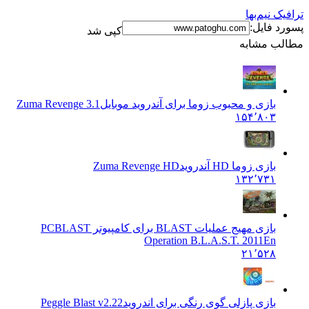
ترافیک نیم‌بها
پسورد فایل:
کپی شد
مطالب مشابه
بازی و محبوب زوما برای آندروید موبایل
Zuma Revenge 3.1
۱۵۴٬۸۰۳
بازی زوما HD آندروید
Zuma Revenge HD
۱۳۲٬۷۳۱
بازی مهیج عملیات BLAST برای کامپیوتر PC
BLAST
Operation B.L.A.S.T. 2011En
۲۱٬۵۲۸
بازی پازلی گوی رنگی برای اندروید
Peggle Blast v2.22