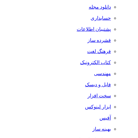
دانلود مجله
حسابداری
پشتیبان اطلاعات
فشرده ساز
فرهنگ لغت
کتاب الکترونیک
مهندسی
فایل و دیسک
سخت افزار
ابزار لینوکس
آفیس
بهینه ساز