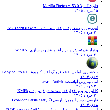
فایرفاکس
Mozilla Firefox v153.0.3
۱۵ مرداد ۱۴۰۵
آنتی ویروس معروف و قدرتمند NOD32
NOD32 Antivirus
۲۰ خرداد ۱۴۰۵
وینرار قدرتمندترین نرم افزار فشرده سازی
WinRAR
۲۰ خرداد ۱۴۰۵
دیکشنری بابیلون NG - فرهنگ لغت کامپیوتر
Babylon Pro NG
۷ دی ۱۴۰۴
آنتی ویروس آواست
avast! Antivirus
۲۰ خرداد ۱۴۰۵
کا ام پلیر نرم افزار قدرتمند پخش فیلم و
KMPlayer
۲۰ خرداد ۱۴۰۵
فارسی نویس لیومون پارسی نگار
LeoMoon ParsiNegar
۸ دی ۱۴۰۴
آنتی ویروس قدرتمند کسپرسکی 2025
Kaspersky Anti Virus