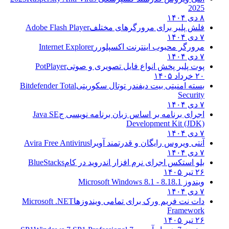
2025
۸ دی ۱۴۰۴
فلش پلیر برای مرورگرهای مختلف
Adobe Flash Player
۷ دی ۱۴۰۴
مرورگر محبوب اینترنت اکسپلورر
Internet Explorer
۷ دی ۱۴۰۴
پوت پلیر پخش انواع فایل تصویری و صوتی
PotPlayer
۲۰ خرداد ۱۴۰۵
بسته امنیتی بیت دیفندر توتال سکوریتی
Bitdefender Total
Security
۷ دی ۱۴۰۴
اجرای برنامه بر اساس زبان برنامه نویسی ج
Java SE
Development Kit (JDK)
۷ دی ۱۴۰۴
آنتی ویروس رایگان و قدرتمند آویرا
Avira Free Antivirus
۷ دی ۱۴۰۴
بلو استکس اجرای نرم افزار اندروید در کام
BlueStacks
۲۶ تیر ۱۴۰۵
ویندوز 8.1
8.1 - Microsoft Windows 8.1
۷ دی ۱۴۰۴
دات نت فریم ورک برای تمامی ویندوزها
Microsoft .NET
Framework
۲۶ تیر ۱۴۰۵