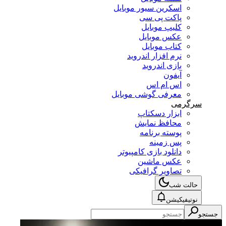
اسکرین سیور موبایل
پاکت پی سی
کلیپ موبایل
عکس موبایل
کتاب موبایل
نرم افزار اندروید
بازی اندروید
آیفون
اس ام اس
معرفی گوشی موبایل
سرگرمی
ابزار دسکتاپ
محافظ نمایش
پوسته برنامه
پس زمینه
دانلود بازی کامپیوتر
عکس ماشین
تصاویر گرافیکی
حالت شب
نوتیفیکیشن
جستجو