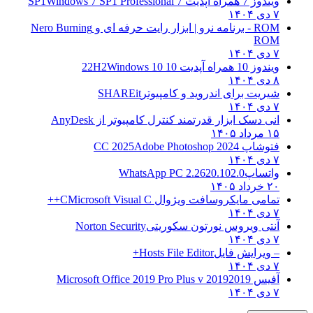
ویندوز 7 همراه آپدیت 7 SP1
Windows 7 SP1 Professional
۷ دی ۱۴۰۴
ROM - برنامه نرو | ابزار رایت حرفه ای و
Nero Burning
ROM
۷ دی ۱۴۰۴
ویندوز 10 همراه آپدیت 10 22H2
Windows 10
۸ دی ۱۴۰۴
شیریت برای اندروید و کامپیوتر
SHAREit
۷ دی ۱۴۰۴
انی دسک ابزار قدرتمند کنترل کامپیوتر از
AnyDesk
۱۵ مرداد ۱۴۰۵
فتوشاپ CC 2025
Adobe Photoshop 2024
۷ دی ۱۴۰۴
واتساپ
WhatsApp PC 2.2620.102.0
۲۰ خرداد ۱۴۰۵
تمامی مایکروسافت ویژوال C
Microsoft Visual C++
۷ دی ۱۴۰۴
آنتی ویروس نورتون سکوریتی
Norton Security
۷ دی ۱۴۰۴
– ویرایش فایل
Hosts File Editor+
۷ دی ۱۴۰۴
آفیس 2019
2019 Microsoft Office 2019 Pro Plus v
۷ دی ۱۴۰۴