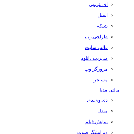
اف.تی.پی
ایمیل
شبکه
طراحی وب
قالب سایت
مدیریت دانلود
مرورگر وب
مسنجر
مالتی مدیا
دی.وی.دی
مبدل
نمایش فیلم
ویرایشگر صوت