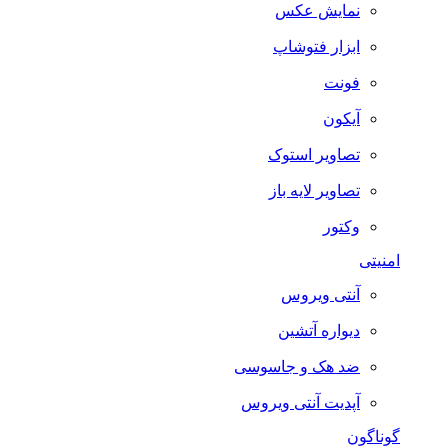
نمایش عکس
ابزار فتوشاپ
فونت
آیکون
تصاویر استوک
تصاویر لایه باز
وکتور
امنیتی
آنتی ویروس
دیواره آتشین
ضد هک و جاسوسی
آپدیت آنتی ویروس
گوناگون