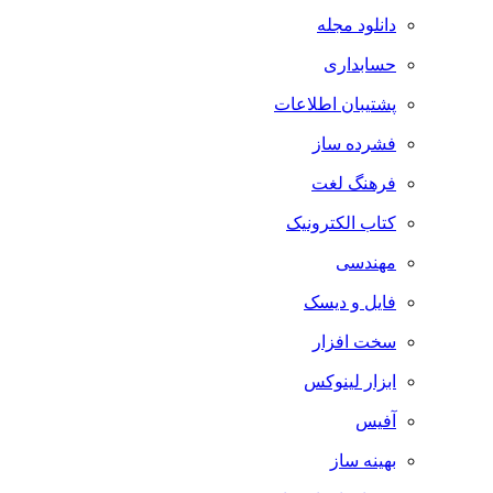
دانلود مجله
حسابداری
پشتیبان اطلاعات
فشرده ساز
فرهنگ لغت
کتاب الکترونیک
مهندسی
فایل و دیسک
سخت افزار
ابزار لینوکس
آفیس
بهینه ساز