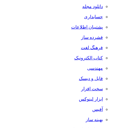
دانلود مجله
حسابداری
پشتیبان اطلاعات
فشرده ساز
فرهنگ لغت
کتاب الکترونیک
مهندسی
فایل و دیسک
سخت افزار
ابزار لینوکس
آفیس
بهینه ساز