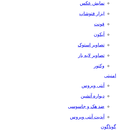
نمایش عکس
ابزار فتوشاپ
فونت
آیکون
تصاویر استوک
تصاویر لایه باز
وکتور
امنیتی
آنتی ویروس
دیواره آتشین
ضد هک و جاسوسی
آپدیت آنتی ویروس
گوناگون