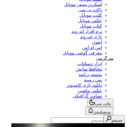
اسکرین سیور موبایل
پاکت پی سی
کلیپ موبایل
عکس موبایل
کتاب موبایل
نرم افزار اندروید
بازی اندروید
آیفون
اس ام اس
معرفی گوشی موبایل
سرگرمی
ابزار دسکتاپ
محافظ نمایش
پوسته برنامه
پس زمینه
دانلود بازی کامپیوتر
عکس ماشین
تصاویر گرافیکی
حالت شب
نوتیفیکیشن
جستجو