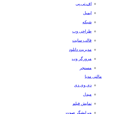
اف.تی.پی
ایمیل
شبکه
طراحی وب
قالب سایت
مدیریت دانلود
مرورگر وب
مسنجر
مالتی مدیا
دی.وی.دی
مبدل
نمایش فیلم
ویرایشگر صوت