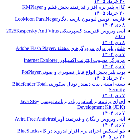
۲۰ خرداد ۱۴۰۵
کا ام پلیر نرم افزار قدرتمند پخش فیلم و
KMPlayer
۲۰ خرداد ۱۴۰۵
فارسی نویس لیومون پارسی نگار
LeoMoon ParsiNegar
۸ دی ۱۴۰۴
آنتی ویروس قدرتمند کسپرسکی 2025
Kaspersky Anti Virus
2025
۸ دی ۱۴۰۴
فلش پلیر برای مرورگرهای مختلف
Adobe Flash Player
۷ دی ۱۴۰۴
مرورگر محبوب اینترنت اکسپلورر
Internet Explorer
۷ دی ۱۴۰۴
پوت پلیر پخش انواع فایل تصویری و صوتی
PotPlayer
۲۰ خرداد ۱۴۰۵
بسته امنیتی بیت دیفندر توتال سکوریتی
Bitdefender Total
Security
۷ دی ۱۴۰۴
اجرای برنامه بر اساس زبان برنامه نویسی ج
Java SE
Development Kit (JDK)
۷ دی ۱۴۰۴
آنتی ویروس رایگان و قدرتمند آویرا
Avira Free Antivirus
۷ دی ۱۴۰۴
بلو استکس اجرای نرم افزار اندروید در کام
BlueStacks
۲۶ تیر ۱۴۰۵