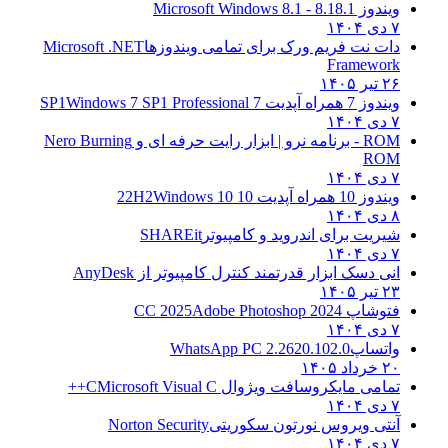
ویندوز 8.1
8.1 - Microsoft Windows 8.1
۷ دی ۱۴۰۴
دات نت فریم ورک برای تمامی ویندوزها
Microsoft .NET
Framework
۲۶ تیر ۱۴۰۵
ویندوز 7 همراه آپدیت 7 SP1
Windows 7 SP1 Professional
۷ دی ۱۴۰۴
ROM - برنامه نرو | ابزار رایت حرفه ای و
Nero Burning
ROM
۷ دی ۱۴۰۴
ویندوز 10 همراه آپدیت 10 22H2
Windows 10
۸ دی ۱۴۰۴
شیریت برای اندروید و کامپیوتر
SHAREit
۷ دی ۱۴۰۴
انی دسک ابزار قدرتمند کنترل کامپیوتر از
AnyDesk
۲۳ تیر ۱۴۰۵
فتوشاپ CC 2025
Adobe Photoshop 2024
۷ دی ۱۴۰۴
واتساپ
WhatsApp PC 2.2620.102.0
۲۰ خرداد ۱۴۰۵
تمامی مایکروسافت ویژوال C
Microsoft Visual C++
۷ دی ۱۴۰۴
آنتی ویروس نورتون سکوریتی
Norton Security
۷ دی ۱۴۰۴