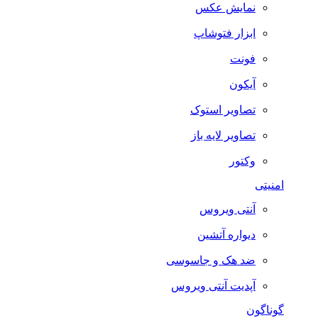
نمایش عکس
ابزار فتوشاپ
فونت
آیکون
تصاویر استوک
تصاویر لایه باز
وکتور
امنیتی
آنتی ویروس
دیواره آتشین
ضد هک و جاسوسی
آپدیت آنتی ویروس
گوناگون