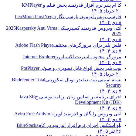
کا ام پلیر نرم افزار قدرتمند پخش فیلم و
KMPlayer
۲۰ خرداد ۱۴۰۵
فارسی نویس لیومون پارسی نگار
LeoMoon ParsiNegar
۸ دی ۱۴۰۴
آنتی ویروس قدرتمند کسپرسکی 2025
Kaspersky Anti Virus
2025
۸ دی ۱۴۰۴
فلش پلیر برای مرورگرهای مختلف
Adobe Flash Player
۷ دی ۱۴۰۴
مرورگر محبوب اینترنت اکسپلورر
Internet Explorer
۷ دی ۱۴۰۴
پوت پلیر پخش انواع فایل تصویری و صوتی
PotPlayer
۲۰ خرداد ۱۴۰۵
بسته امنیتی بیت دیفندر توتال سکوریتی
Bitdefender Total
Security
۷ دی ۱۴۰۴
اجرای برنامه بر اساس زبان برنامه نویسی ج
Java SE
Development Kit (JDK)
۷ دی ۱۴۰۴
آنتی ویروس رایگان و قدرتمند آویرا
Avira Free Antivirus
۷ دی ۱۴۰۴
بلو استکس اجرای نرم افزار اندروید در کام
BlueStacks
۲۶ تیر ۱۴۰۵