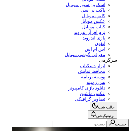
اسکرین سیور موبایل
پاکت پی سی
کلیپ موبایل
عکس موبایل
کتاب موبایل
نرم افزار اندروید
بازی اندروید
آیفون
اس ام اس
معرفی گوشی موبایل
سرگرمی
ابزار دسکتاپ
محافظ نمایش
پوسته برنامه
پس زمینه
دانلود بازی کامپیوتر
عکس ماشین
تصاویر گرافیکی
حالت شب
نوتیفیکیشن
جستجو