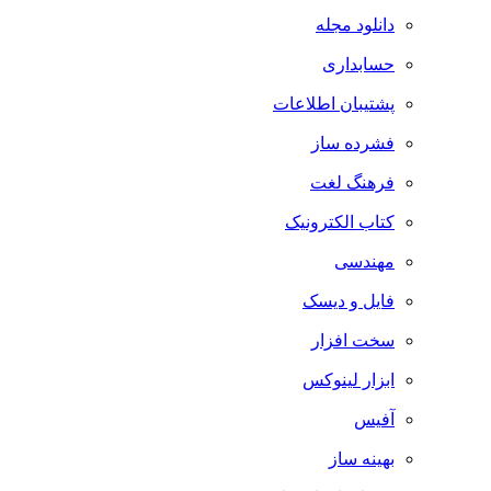
دانلود مجله
حسابداری
پشتیبان اطلاعات
فشرده ساز
فرهنگ لغت
کتاب الکترونیک
مهندسی
فایل و دیسک
سخت افزار
ابزار لینوکس
آفیس
بهینه ساز