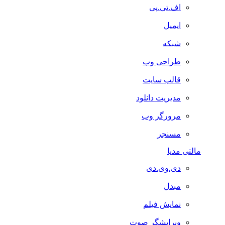
اف.تی.پی
ایمیل
شبکه
طراحی وب
قالب سایت
مدیریت دانلود
مرورگر وب
مسنجر
مالتی مدیا
دی.وی.دی
مبدل
نمایش فیلم
ویرایشگر صوت