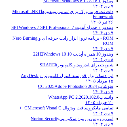
ویندوز 8.1
8.1 - Microsoft Windows 8.1
۷ دی ۱۴۰۴
دات نت فریم ورک برای تمامی ویندوزها
Microsoft .NET
Framework
۲۶ تیر ۱۴۰۵
ویندوز 7 همراه آپدیت 7 SP1
Windows 7 SP1 Professional
۷ دی ۱۴۰۴
ROM - برنامه نرو | ابزار رایت حرفه ای و
Nero Burning
ROM
۷ دی ۱۴۰۴
ویندوز 10 همراه آپدیت 10 22H2
Windows 10
۸ دی ۱۴۰۴
شیریت برای اندروید و کامپیوتر
SHAREit
۷ دی ۱۴۰۴
انی دسک ابزار قدرتمند کنترل کامپیوتر از
AnyDesk
۱۵ مرداد ۱۴۰۵
فتوشاپ CC 2025
Adobe Photoshop 2024
۷ دی ۱۴۰۴
واتساپ
WhatsApp PC 2.2620.102.0
۲۰ خرداد ۱۴۰۵
تمامی مایکروسافت ویژوال C
Microsoft Visual C++
۷ دی ۱۴۰۴
آنتی ویروس نورتون سکوریتی
Norton Security
۷ دی ۱۴۰۴