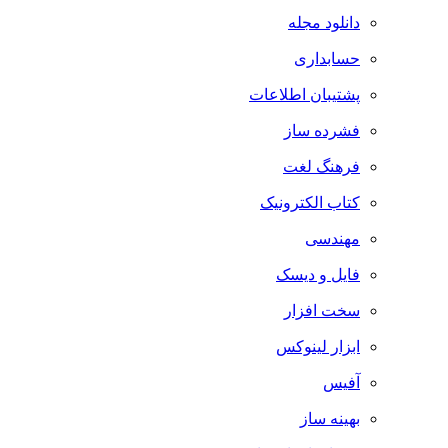
دانلود مجله
حسابداری
پشتیبان اطلاعات
فشرده ساز
فرهنگ لغت
کتاب الکترونیک
مهندسی
فایل و دیسک
سخت افزار
ابزار لینوکس
آفیس
بهینه ساز