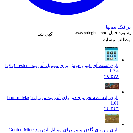
ترافیک نیم‌بها
پسورد فایل:
کپی شد
مطالب مشابه
بازی تست آی کیو و هوش برای موبایل آندروید - IQ
IQ Tester
1.7.4
۴۸٬۵۳۸
بازی پادشاه سحر و جادو برای آندروید موبایل
Lord of Magic
1.01
۲۴٬۵۴۳
بازی و زیبای گلدن ماینر برای موبایل آندروید
Golden Miner