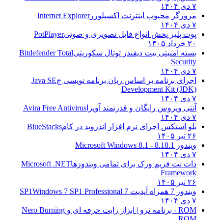
۷ دی ۱۴۰۴
مرورگر محبوب اینترنت اکسپلورر
Internet Explorer
۷ دی ۱۴۰۴
پوت پلیر پخش انواع فایل تصویری و صوتی
PotPlayer
۲۰ خرداد ۱۴۰۵
بسته امنیتی بیت دیفندر توتال سکوریتی
Bitdefender Total
Security
۷ دی ۱۴۰۴
اجرای برنامه بر اساس زبان برنامه نویسی ج
Java SE
Development Kit (JDK)
۷ دی ۱۴۰۴
آنتی ویروس رایگان و قدرتمند آویرا
Avira Free Antivirus
۷ دی ۱۴۰۴
بلو استکس اجرای نرم افزار اندروید در کام
BlueStacks
۲۶ تیر ۱۴۰۵
ویندوز 8.1
8.1 - Microsoft Windows 8.1
۷ دی ۱۴۰۴
دات نت فریم ورک برای تمامی ویندوزها
Microsoft .NET
Framework
۲۶ تیر ۱۴۰۵
ویندوز 7 همراه آپدیت 7 SP1
Windows 7 SP1 Professional
۷ دی ۱۴۰۴
ROM - برنامه نرو | ابزار رایت حرفه ای و
Nero Burning
ROM