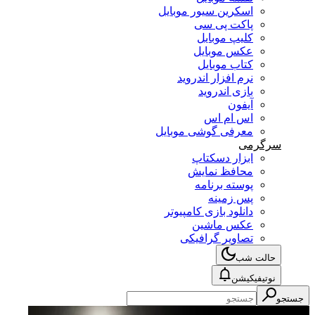
اسکرین سیور موبایل
پاکت پی سی
کلیپ موبایل
عکس موبایل
کتاب موبایل
نرم افزار اندروید
بازی اندروید
آیفون
اس ام اس
معرفی گوشی موبایل
سرگرمی
ابزار دسکتاپ
محافظ نمایش
پوسته برنامه
پس زمینه
دانلود بازی کامپیوتر
عکس ماشین
تصاویر گرافیکی
حالت شب
نوتیفیکیشن
جستجو