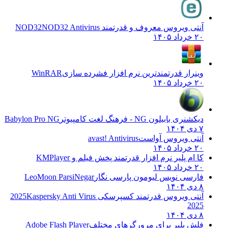
آنتی ویروس معروف و قدرتمند NOD32
NOD32 Antivirus
۲۰ خرداد ۱۴۰۵
وینرار قدرتمندترین نرم افزار فشرده سازی
WinRAR
۲۰ خرداد ۱۴۰۵
دیکشنری بابیلون NG - فرهنگ لغت کامپیوتر
Babylon Pro NG
۷ دی ۱۴۰۴
آنتی ویروس آواست
avast! Antivirus
۲۰ خرداد ۱۴۰۵
کا ام پلیر نرم افزار قدرتمند پخش فیلم و
KMPlayer
۲۰ خرداد ۱۴۰۵
فارسی نویس لیومون پارسی نگار
LeoMoon ParsiNegar
۸ دی ۱۴۰۴
آنتی ویروس قدرتمند کسپرسکی 2025
Kaspersky Anti Virus
2025
۸ دی ۱۴۰۴
فلش پلیر برای مرورگرهای مختلف
Adobe Flash Player