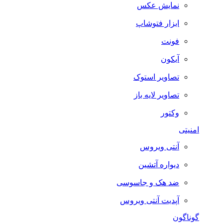
نمایش عکس
ابزار فتوشاپ
فونت
آیکون
تصاویر استوک
تصاویر لایه باز
وکتور
امنیتی
آنتی ویروس
دیواره آتشین
ضد هک و جاسوسی
آپدیت آنتی ویروس
گوناگون