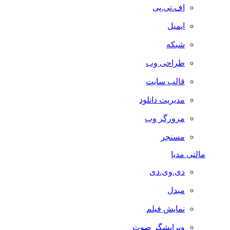
اف.تی.پی
ایمیل
شبکه
طراحی وب
قالب سایت
مدیریت دانلود
مرورگر وب
مسنجر
مالتی مدیا
دی.وی.دی
مبدل
نمایش فیلم
ویرایشگر صوت