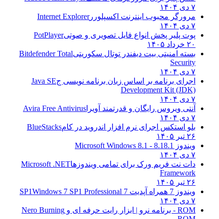
۷ دی ۱۴۰۴
مرورگر محبوب اینترنت اکسپلورر
Internet Explorer
۷ دی ۱۴۰۴
پوت پلیر پخش انواع فایل تصویری و صوتی
PotPlayer
۲۰ خرداد ۱۴۰۵
بسته امنیتی بیت دیفندر توتال سکوریتی
Bitdefender Total
Security
۷ دی ۱۴۰۴
اجرای برنامه بر اساس زبان برنامه نویسی ج
Java SE
Development Kit (JDK)
۷ دی ۱۴۰۴
آنتی ویروس رایگان و قدرتمند آویرا
Avira Free Antivirus
۷ دی ۱۴۰۴
بلو استکس اجرای نرم افزار اندروید در کام
BlueStacks
۲۶ تیر ۱۴۰۵
ویندوز 8.1
8.1 - Microsoft Windows 8.1
۷ دی ۱۴۰۴
دات نت فریم ورک برای تمامی ویندوزها
Microsoft .NET
Framework
۲۶ تیر ۱۴۰۵
ویندوز 7 همراه آپدیت 7 SP1
Windows 7 SP1 Professional
۷ دی ۱۴۰۴
ROM - برنامه نرو | ابزار رایت حرفه ای و
Nero Burning
ROM