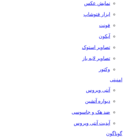
نمایش عکس
ابزار فتوشاپ
فونت
آیکون
تصاویر استوک
تصاویر لایه باز
وکتور
امنیتی
آنتی ویروس
دیواره آتشین
ضد هک و جاسوسی
آپدیت آنتی ویروس
گوناگون