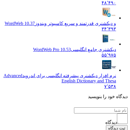
۴۸٬۴۹۰
و دیکشنری قدرتمند و سریع کامپیوتر ویندوز
WordWeb 10.37
۳۴٬۳۹۳
دیکشنری جامع انگلیسی
WordWeb Pro 10.53
۵۵٬۹۷۵
نرم افزار دیکشنری پیشرفته انگلیسی برای اندروید
Advanced
English Dictionary and Thesa
۷٬۵۳۸
 خود را بنویسید
یدگاه
دگاه