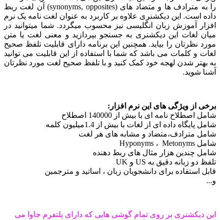
را به مترادف ها و متضاد های (synonyms, opposites) آن لغت ربط
ست. این دیکشنری علاوه بر کاربرد به عنوان لغت نامه یک نرم
آموزش زبان انگلیسی نیز محسوب میگردد. شما میتوانید در
غات این دیکشنری به جستجو بپردازید و معنی لغت یا متن
ظرتان را بیاید. همچنین این برنامه دارای قابلیت تلفظ صحیح
 کلمات می باشد که شما با استفاده از این قابلیت می توانید
ر شدن لهجه خود کمک کنید و با تلفظ صحیح لغت مورد نظرتان
وید.
ز ویژگی های این نرم افزار:
لاح نامه ای با بیش از 140000 اصطلاح
اه داده ای از لغات با بیش از 1.4میلیون کلمه
ترادف،متضاد و مشابه های هر لغت
Hy
ندین هزار مثال های ربط دهنده
زبانه دقیق به US و UK
ستفاده برای دانشجویان زبان ، اساتید و مترجمین
کشنری بر روی تمام گوشی هایی که دارای پلتفرم جاوا می