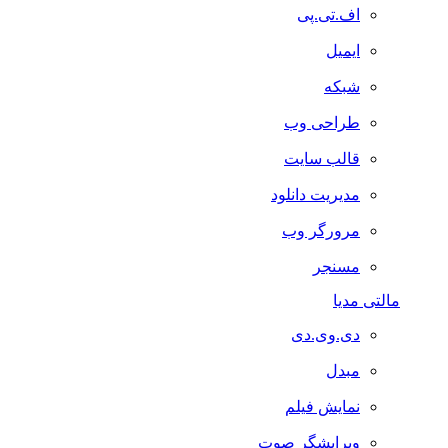
اف.تی.پی
ایمیل
شبکه
طراحی وب
قالب سایت
مدیریت دانلود
مرورگر وب
مسنجر
مالتی مدیا
دی.وی.دی
مبدل
نمایش فیلم
ویرایشگر صوت