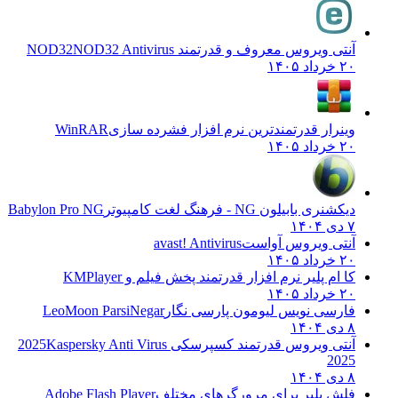
آنتی ویروس معروف و قدرتمند NOD32
NOD32 Antivirus
۲۰ خرداد ۱۴۰۵
وینرار قدرتمندترین نرم افزار فشرده سازی
WinRAR
۲۰ خرداد ۱۴۰۵
دیکشنری بابیلون NG - فرهنگ لغت کامپیوتر
Babylon Pro NG
۷ دی ۱۴۰۴
آنتی ویروس آواست
avast! Antivirus
۲۰ خرداد ۱۴۰۵
کا ام پلیر نرم افزار قدرتمند پخش فیلم و
KMPlayer
۲۰ خرداد ۱۴۰۵
فارسی نویس لیومون پارسی نگار
LeoMoon ParsiNegar
۸ دی ۱۴۰۴
آنتی ویروس قدرتمند کسپرسکی 2025
Kaspersky Anti Virus
2025
۸ دی ۱۴۰۴
فلش پلیر برای مرورگرهای مختلف
Adobe Flash Player