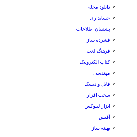
دانلود مجله
حسابداری
پشتیبان اطلاعات
فشرده ساز
فرهنگ لغت
کتاب الکترونیک
مهندسی
فایل و دیسک
سخت افزار
ابزار لینوکس
آفیس
بهینه ساز