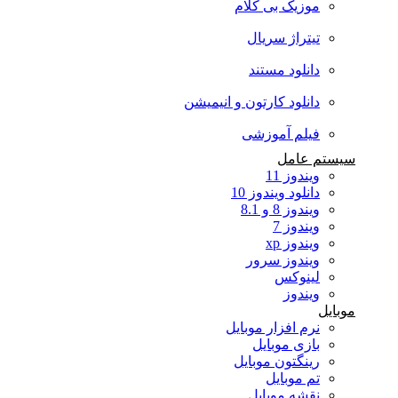
موزیک بی کلام
تیتراژ سریال
دانلود مستند
دانلود کارتون و انیمیشن
فیلم آموزشی
سیستم عامل
ویندوز 11
دانلود ویندوز 10
ویندوز 8 و 8.1
ویندوز 7
ویندوز xp
ویندوز سرور
لینوکس
ویندوز
موبایل
نرم افزار موبایل
بازی موبایل
رینگتون موبایل
تم موبایل
نقشه موبایل