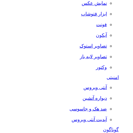
نمایش عکس
ابزار فتوشاپ
فونت
آیکون
تصاویر استوک
تصاویر لایه باز
وکتور
امنیتی
آنتی ویروس
دیواره آتشین
ضد هک و جاسوسی
آپدیت آنتی ویروس
گوناگون