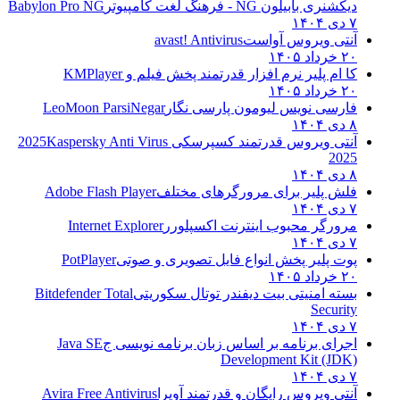
دیکشنری بابیلون NG - فرهنگ لغت کامپیوتر
Babylon Pro NG
۷ دی ۱۴۰۴
آنتی ویروس آواست
avast! Antivirus
۲۰ خرداد ۱۴۰۵
کا ام پلیر نرم افزار قدرتمند پخش فیلم و
KMPlayer
۲۰ خرداد ۱۴۰۵
فارسی نویس لیومون پارسی نگار
LeoMoon ParsiNegar
۸ دی ۱۴۰۴
آنتی ویروس قدرتمند کسپرسکی 2025
Kaspersky Anti Virus
2025
۸ دی ۱۴۰۴
فلش پلیر برای مرورگرهای مختلف
Adobe Flash Player
۷ دی ۱۴۰۴
مرورگر محبوب اینترنت اکسپلورر
Internet Explorer
۷ دی ۱۴۰۴
پوت پلیر پخش انواع فایل تصویری و صوتی
PotPlayer
۲۰ خرداد ۱۴۰۵
بسته امنیتی بیت دیفندر توتال سکوریتی
Bitdefender Total
Security
۷ دی ۱۴۰۴
اجرای برنامه بر اساس زبان برنامه نویسی ج
Java SE
Development Kit (JDK)
۷ دی ۱۴۰۴
آنتی ویروس رایگان و قدرتمند آویرا
Avira Free Antivirus