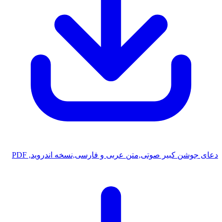
عای جوشن کبیر صوتی,متن عربی و فارسی,نسخه اندروید, PDF