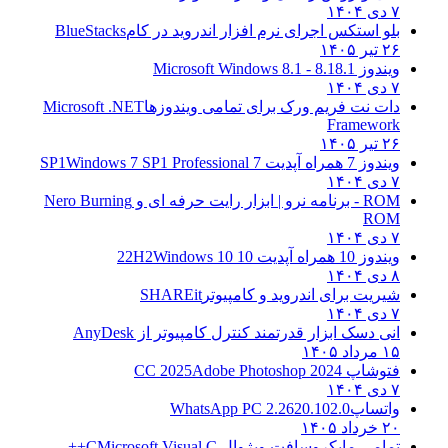
۷ دی ۱۴۰۴
بلو استکس اجرای نرم افزار اندروید در کام
BlueStacks
۲۶ تیر ۱۴۰۵
ویندوز 8.1
8.1 - Microsoft Windows 8.1
۷ دی ۱۴۰۴
دات نت فریم ورک برای تمامی ویندوزها
Microsoft .NET
Framework
۲۶ تیر ۱۴۰۵
ویندوز 7 همراه آپدیت 7 SP1
Windows 7 SP1 Professional
۷ دی ۱۴۰۴
ROM - برنامه نرو | ابزار رایت حرفه ای و
Nero Burning
ROM
۷ دی ۱۴۰۴
ویندوز 10 همراه آپدیت 10 22H2
Windows 10
۸ دی ۱۴۰۴
شیریت برای اندروید و کامپیوتر
SHAREit
۷ دی ۱۴۰۴
انی دسک ابزار قدرتمند کنترل کامپیوتر از
AnyDesk
۱۵ مرداد ۱۴۰۵
فتوشاپ CC 2025
Adobe Photoshop 2024
۷ دی ۱۴۰۴
واتساپ
WhatsApp PC 2.2620.102.0
۲۰ خرداد ۱۴۰۵
تمامی مایکروسافت ویژوال C
Microsoft Visual C++