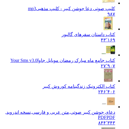
کلیپ صوتی دعا جوشن کبیر - کلیپ مذهبی
mp3
۹۸۷
کتاب داستان سفرهای گالیور
۴۳٬۱۶۹
کتاب جامع ماه مبارک رمضان موبایل جاوا
Your Sms v3.0
۲۷٬۹۰۷
کتاب الکترونیک زندگینامه کوروش کبیر
۲۴۶٬۴۰۶
دعای جوشن کبیر صوتی,متن عربی و فارسی,نسخه اندروید,
PDF
PDF
۸۴۴٬۳۴۳