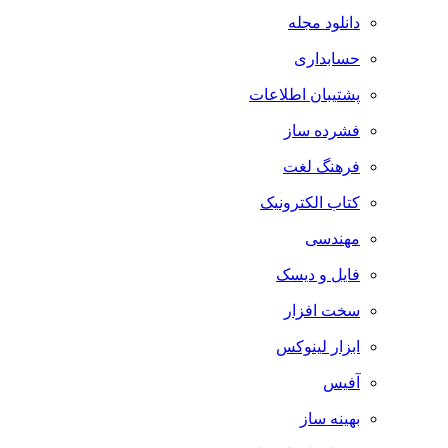
دانلود مجله
حسابداری
پشتیبان اطلاعات
فشرده ساز
فرهنگ لغت
کتاب الکترونیک
مهندسی
فایل و دیسک
سخت افزار
ابزار لینوکس
آفیس
بهینه ساز