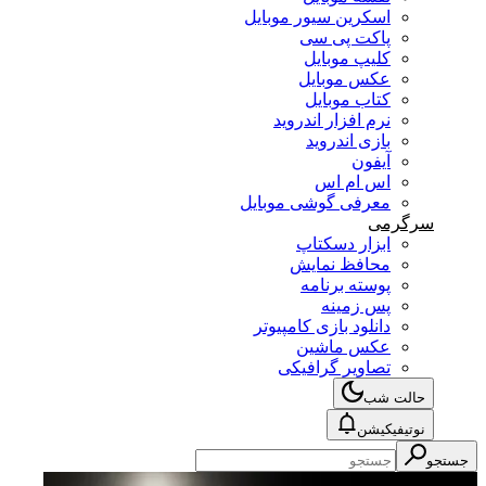
اسکرین سیور موبایل
پاکت پی سی
کلیپ موبایل
عکس موبایل
کتاب موبایل
نرم افزار اندروید
بازی اندروید
آیفون
اس ام اس
معرفی گوشی موبایل
سرگرمی
ابزار دسکتاپ
محافظ نمایش
پوسته برنامه
پس زمینه
دانلود بازی کامپیوتر
عکس ماشین
تصاویر گرافیکی
حالت شب
نوتیفیکیشن
جستجو