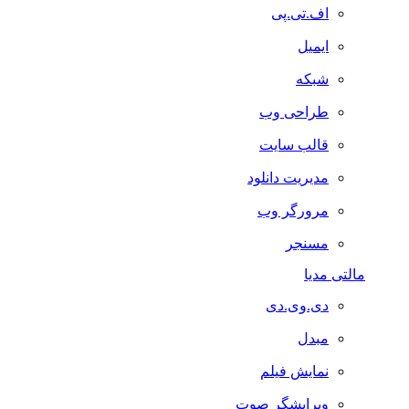
اف.تی.پی
ایمیل
شبکه
طراحی وب
قالب سایت
مدیریت دانلود
مرورگر وب
مسنجر
مالتی مدیا
دی.وی.دی
مبدل
نمایش فیلم
ویرایشگر صوت