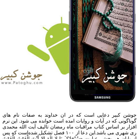
وشن کبیر دعایی است که در ان خداوند به صفات نام های
وناگونی که در آیات و روایات امده است خوانده می شود. این نرم
فزار بر اساس کتاب مراقبات ماه رمضان تالیف آیت الله محمدی
ری شهری می باشد.این دعا از ۱۰۰ فصل تشکیل شده‌است که پس
ز پایان هر بخش، عبارت «سُبْحَانَکَ یَا لا إِلَهَ إِلا أَنْتَ الْغَوْثَ الْغَوْثَ