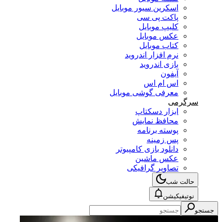
اسکرین سیور موبایل
پاکت پی سی
کلیپ موبایل
عکس موبایل
کتاب موبایل
نرم افزار اندروید
بازی اندروید
آیفون
اس ام اس
معرفی گوشی موبایل
سرگرمی
ابزار دسکتاپ
محافظ نمایش
پوسته برنامه
پس زمینه
دانلود بازی کامپیوتر
عکس ماشین
تصاویر گرافیکی
حالت شب
نوتیفیکیشن
جستجو