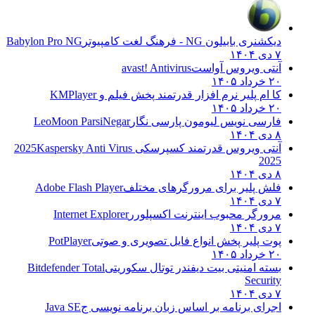
دیکشنری بابیلون NG - فرهنگ لغت کامپیوتر
Babylon Pro NG
۷ دی ۱۴۰۴
آنتی ویروس آواست
avast! Antivirus
۲۰ خرداد ۱۴۰۵
کا ام پلیر نرم افزار قدرتمند پخش فیلم و
KMPlayer
۲۰ خرداد ۱۴۰۵
فارسی نویس لیومون پارسی نگار
LeoMoon ParsiNegar
۸ دی ۱۴۰۴
آنتی ویروس قدرتمند کسپرسکی 2025
Kaspersky Anti Virus
2025
۸ دی ۱۴۰۴
فلش پلیر برای مرورگرهای مختلف
Adobe Flash Player
۷ دی ۱۴۰۴
مرورگر محبوب اینترنت اکسپلورر
Internet Explorer
۷ دی ۱۴۰۴
پوت پلیر پخش انواع فایل تصویری و صوتی
PotPlayer
۲۰ خرداد ۱۴۰۵
بسته امنیتی بیت دیفندر توتال سکوریتی
Bitdefender Total
Security
۷ دی ۱۴۰۴
اجرای برنامه بر اساس زبان برنامه نویسی ج
Java SE