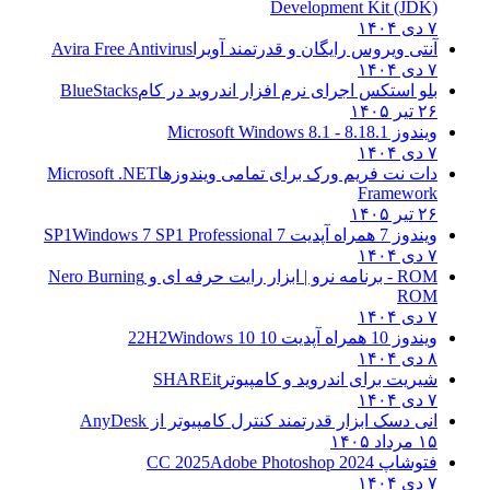
Development Kit (JDK)
۷ دی ۱۴۰۴
آنتی ویروس رایگان و قدرتمند آویرا
Avira Free Antivirus
۷ دی ۱۴۰۴
بلو استکس اجرای نرم افزار اندروید در کام
BlueStacks
۲۶ تیر ۱۴۰۵
ویندوز 8.1
8.1 - Microsoft Windows 8.1
۷ دی ۱۴۰۴
دات نت فریم ورک برای تمامی ویندوزها
Microsoft .NET
Framework
۲۶ تیر ۱۴۰۵
ویندوز 7 همراه آپدیت 7 SP1
Windows 7 SP1 Professional
۷ دی ۱۴۰۴
ROM - برنامه نرو | ابزار رایت حرفه ای و
Nero Burning
ROM
۷ دی ۱۴۰۴
ویندوز 10 همراه آپدیت 10 22H2
Windows 10
۸ دی ۱۴۰۴
شیریت برای اندروید و کامپیوتر
SHAREit
۷ دی ۱۴۰۴
انی دسک ابزار قدرتمند کنترل کامپیوتر از
AnyDesk
۱۵ مرداد ۱۴۰۵
فتوشاپ CC 2025
Adobe Photoshop 2024
۷ دی ۱۴۰۴