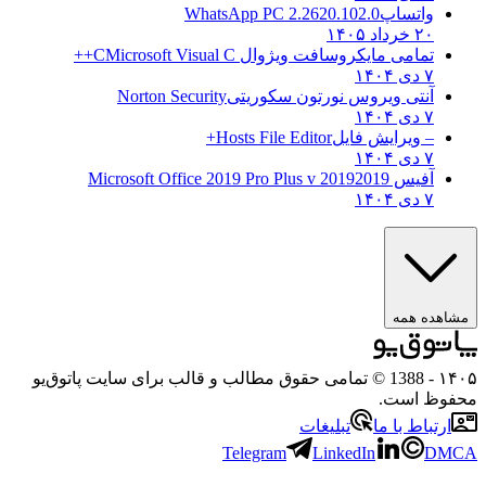
واتساپ
WhatsApp PC 2.2620.102.0
۲۰ خرداد ۱۴۰۵
تمامی مایکروسافت ویژوال C
Microsoft Visual C++
۷ دی ۱۴۰۴
آنتی ویروس نورتون سکوریتی
Norton Security
۷ دی ۱۴۰۴
– ویرایش فایل
Hosts File Editor+
۷ دی ۱۴۰۴
آفیس 2019
2019 Microsoft Office 2019 Pro Plus v
۷ دی ۱۴۰۴
مشاهده همه
۱۴۰۵
- 1388 © تمامی حقوق مطالب و قالب برای سایت پاتوق‌یو
محفوظ است.
ارتباط با ما
تبلیغات
Telegram
LinkedIn
DMCA