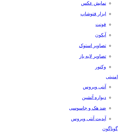
نمایش عکس
ابزار فتوشاپ
فونت
آیکون
تصاویر استوک
تصاویر لایه باز
وکتور
امنیتی
آنتی ویروس
دیواره آتشین
ضد هک و جاسوسی
آپدیت آنتی ویروس
گوناگون