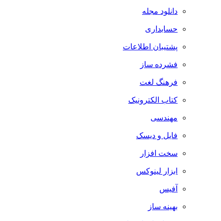
دانلود مجله
حسابداری
پشتیبان اطلاعات
فشرده ساز
فرهنگ لغت
کتاب الکترونیک
مهندسی
فایل و دیسک
سخت افزار
ابزار لینوکس
آفیس
بهینه ساز