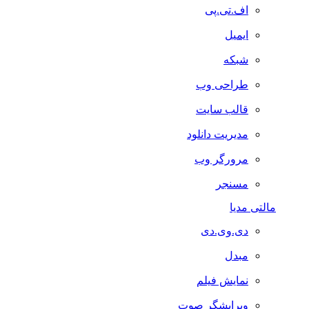
اف.تی.پی
ایمیل
شبکه
طراحی وب
قالب سایت
مدیریت دانلود
مرورگر وب
مسنجر
مالتی مدیا
دی.وی.دی
مبدل
نمایش فیلم
ویرایشگر صوت