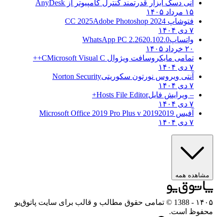
انی دسک ابزار قدرتمند کنترل کامپیوتر از
AnyDesk
۱۵ مرداد ۱۴۰۵
فتوشاپ CC 2025
Adobe Photoshop 2024
۷ دی ۱۴۰۴
واتساپ
WhatsApp PC 2.2620.102.0
۲۰ خرداد ۱۴۰۵
تمامی مایکروسافت ویژوال C
Microsoft Visual C++
۷ دی ۱۴۰۴
آنتی ویروس نورتون سکوریتی
Norton Security
۷ دی ۱۴۰۴
– ویرایش فایل
Hosts File Editor+
۷ دی ۱۴۰۴
آفیس 2019
2019 Microsoft Office 2019 Pro Plus v
۷ دی ۱۴۰۴
مشاهده همه
۱۴۰۵
- 1388 © تمامی حقوق مطالب و قالب برای سایت پاتوق‌یو
محفوظ است.