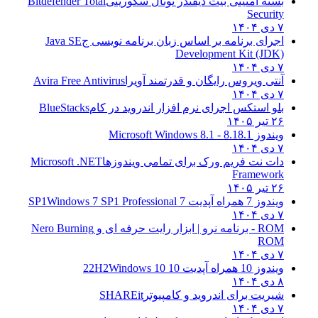
بسته امنیتی بیت دیفندر توتال سکوریتی
Bitdefender Total
Security
۷ دی ۱۴۰۴
اجرای برنامه بر اساس زبان برنامه نویسی ج
Java SE
Development Kit (JDK)
۷ دی ۱۴۰۴
آنتی ویروس رایگان و قدرتمند آویرا
Avira Free Antivirus
۷ دی ۱۴۰۴
بلو استکس اجرای نرم افزار اندروید در کام
BlueStacks
۲۶ تیر ۱۴۰۵
ویندوز 8.1
8.1 - Microsoft Windows 8.1
۷ دی ۱۴۰۴
دات نت فریم ورک برای تمامی ویندوزها
Microsoft .NET
Framework
۲۶ تیر ۱۴۰۵
ویندوز 7 همراه آپدیت 7 SP1
Windows 7 SP1 Professional
۷ دی ۱۴۰۴
ROM - برنامه نرو | ابزار رایت حرفه ای و
Nero Burning
ROM
۷ دی ۱۴۰۴
ویندوز 10 همراه آپدیت 10 22H2
Windows 10
۸ دی ۱۴۰۴
شیریت برای اندروید و کامپیوتر
SHAREit
۷ دی ۱۴۰۴