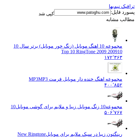
ترافیک نیم‌بها
پسورد فایل:
کپی شد
مطالب مشابه
مجموعه 10 اهنگ موبايل (زنگ خور موبايل) برتر سال 10
2009
10 Top 10 RingTone 2009
۱۷۲٬۳۶۳
مجموعه اهنگ خنده دار موبايل فرمت MP3
MP3
۴۰۰٬۸۵۲
مجموعه10 زنگ موبایل زیبا و ملایم برای گوشی موبایل
10
۵۰۶٬۷۶۷
رینگتون زیبا در سبک ملایم برای موبایل
New Ringtone