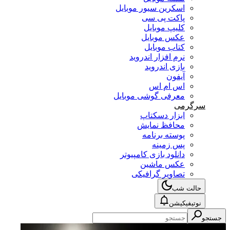
اسکرین سیور موبایل
پاکت پی سی
کلیپ موبایل
عکس موبایل
کتاب موبایل
نرم افزار اندروید
بازی اندروید
آیفون
اس ام اس
معرفی گوشی موبایل
سرگرمی
ابزار دسکتاپ
محافظ نمایش
پوسته برنامه
پس زمینه
دانلود بازی کامپیوتر
عکس ماشین
تصاویر گرافیکی
حالت شب
نوتیفیکیشن
جستجو