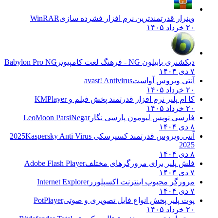
وینرار قدرتمندترین نرم افزار فشرده سازی
WinRAR
۲۰ خرداد ۱۴۰۵
دیکشنری بابیلون NG - فرهنگ لغت کامپیوتر
Babylon Pro NG
۷ دی ۱۴۰۴
آنتی ویروس آواست
avast! Antivirus
۲۰ خرداد ۱۴۰۵
کا ام پلیر نرم افزار قدرتمند پخش فیلم و
KMPlayer
۲۰ خرداد ۱۴۰۵
فارسی نویس لیومون پارسی نگار
LeoMoon ParsiNegar
۸ دی ۱۴۰۴
آنتی ویروس قدرتمند کسپرسکی 2025
Kaspersky Anti Virus
2025
۸ دی ۱۴۰۴
فلش پلیر برای مرورگرهای مختلف
Adobe Flash Player
۷ دی ۱۴۰۴
مرورگر محبوب اینترنت اکسپلورر
Internet Explorer
۷ دی ۱۴۰۴
پوت پلیر پخش انواع فایل تصویری و صوتی
PotPlayer
۲۰ خرداد ۱۴۰۵