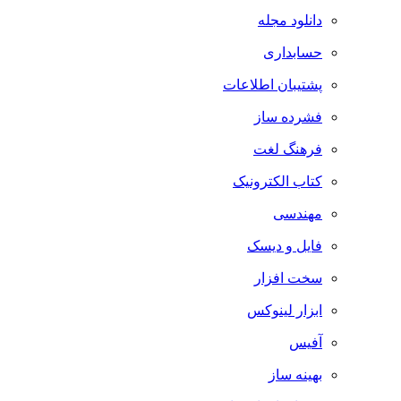
دانلود مجله
حسابداری
پشتیبان اطلاعات
فشرده ساز
فرهنگ لغت
کتاب الکترونیک
مهندسی
فایل و دیسک
سخت افزار
ابزار لینوکس
آفیس
بهینه ساز