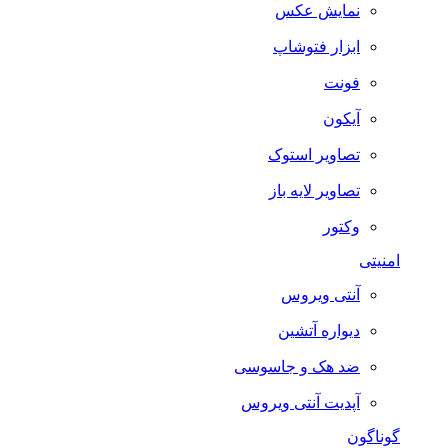
نمایش عکس
ابزار فتوشاپ
فونت
آیکون
تصاویر استوک
تصاویر لایه باز
وکتور
امنیتی
آنتی ویروس
دیواره آتشین
ضد هک و جاسوسی
آپدیت آنتی ویروس
گوناگون