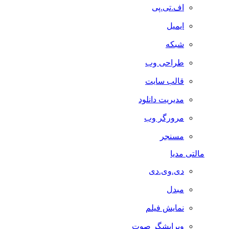
اف.تی.پی
ایمیل
شبکه
طراحی وب
قالب سایت
مدیریت دانلود
مرورگر وب
مسنجر
مالتی مدیا
دی.وی.دی
مبدل
نمایش فیلم
ویرایشگر صوت