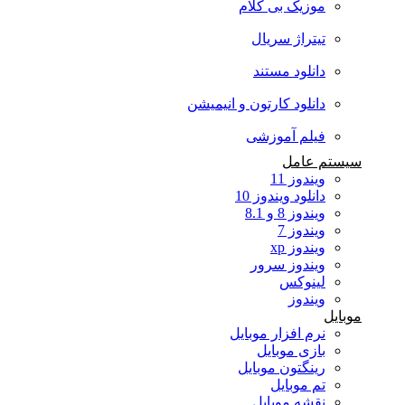
موزیک بی کلام
تیتراژ سریال
دانلود مستند
دانلود کارتون و انیمیشن
فیلم آموزشی
سیستم عامل
ویندوز 11
دانلود ویندوز 10
ویندوز 8 و 8.1
ویندوز 7
ویندوز xp
ویندوز سرور
لینوکس
ویندوز
موبایل
نرم افزار موبایل
بازی موبایل
رینگتون موبایل
تم موبایل
نقشه موبایل