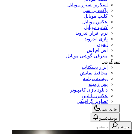
اسکرین سیور موبایل
پاکت پی سی
کلیپ موبایل
عکس موبایل
کتاب موبایل
نرم افزار اندروید
بازی اندروید
آیفون
اس ام اس
معرفی گوشی موبایل
سرگرمی
ابزار دسکتاپ
محافظ نمایش
پوسته برنامه
پس زمینه
دانلود بازی کامپیوتر
عکس ماشین
تصاویر گرافیکی
حالت شب
نوتیفیکیشن
جستجو