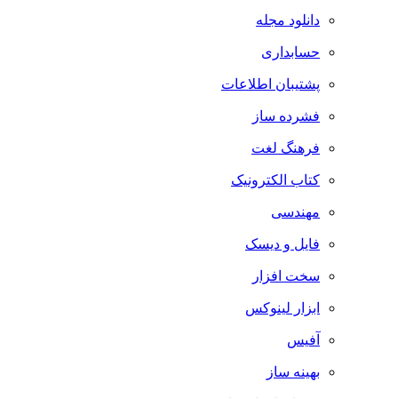
دانلود مجله
حسابداری
پشتیبان اطلاعات
فشرده ساز
فرهنگ لغت
کتاب الکترونیک
مهندسی
فایل و دیسک
سخت افزار
ابزار لینوکس
آفیس
بهینه ساز