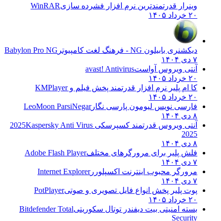
وینرار قدرتمندترین نرم افزار فشرده سازی
WinRAR
۲۰ خرداد ۱۴۰۵
دیکشنری بابیلون NG - فرهنگ لغت کامپیوتر
Babylon Pro NG
۷ دی ۱۴۰۴
آنتی ویروس آواست
avast! Antivirus
۲۰ خرداد ۱۴۰۵
کا ام پلیر نرم افزار قدرتمند پخش فیلم و
KMPlayer
۲۰ خرداد ۱۴۰۵
فارسی نویس لیومون پارسی نگار
LeoMoon ParsiNegar
۸ دی ۱۴۰۴
آنتی ویروس قدرتمند کسپرسکی 2025
Kaspersky Anti Virus
2025
۸ دی ۱۴۰۴
فلش پلیر برای مرورگرهای مختلف
Adobe Flash Player
۷ دی ۱۴۰۴
مرورگر محبوب اینترنت اکسپلورر
Internet Explorer
۷ دی ۱۴۰۴
پوت پلیر پخش انواع فایل تصویری و صوتی
PotPlayer
۲۰ خرداد ۱۴۰۵
بسته امنیتی بیت دیفندر توتال سکوریتی
Bitdefender Total
Security