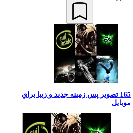
165 تصوير پس زمينه جديد و زيبا براي
موبايل