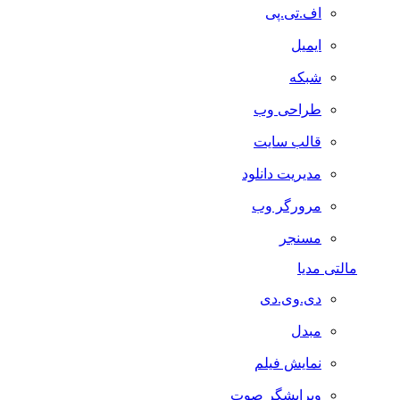
اف.تی.پی
ایمیل
شبکه
طراحی وب
قالب سایت
مدیریت دانلود
مرورگر وب
مسنجر
مالتی مدیا
دی.وی.دی
مبدل
نمایش فیلم
ویرایشگر صوت