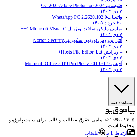
فتوشاپ CC 2025
Adobe Photoshop 2024
۷ دی ۱۴۰۴
واتساپ
WhatsApp PC 2.2620.102.0
۲۰ خرداد ۱۴۰۵
تمامی مایکروسافت ویژوال C
Microsoft Visual C++
۷ دی ۱۴۰۴
آنتی ویروس نورتون سکوریتی
Norton Security
۷ دی ۱۴۰۴
– ویرایش فایل
Hosts File Editor+
۷ دی ۱۴۰۴
آفیس 2019
2019 Microsoft Office 2019 Pro Plus v
۷ دی ۱۴۰۴
مشاهده همه
۱۴۰۵
- 1388 © تمامی حقوق مطالب و قالب برای سایت پاتوق‌یو
محفوظ است.
ارتباط با ما
تبلیغات