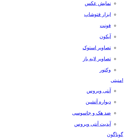
نمایش عکس
ابزار فتوشاپ
فونت
آیکون
تصاویر استوک
تصاویر لایه باز
وکتور
امنیتی
آنتی ویروس
دیواره آتشین
ضد هک و جاسوسی
آپدیت آنتی ویروس
گوناگون