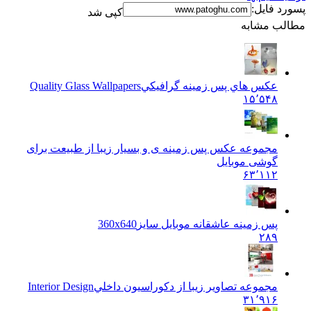
پسورد فایل:
کپی شد
مطالب مشابه
عکس هاي پس زمينه گرافيکي
Quality Glass Wallpapers
۱۵٬۵۴۸
مجموعه عکس پس زمینه ی و بسیار زیبا از طبیعت برای
گوشی موبایل
۶۳٬۱۱۲
پس زمینه عاشقانه موبایل سایز
360x640
۲۸۹
مجموعه تصاوير زيبا از دکوراسيون داخلي
Interior Design
۳۱٬۹۱۶