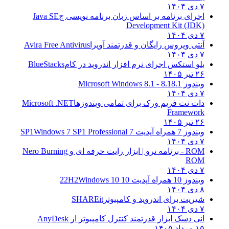
۷ دی ۱۴۰۴
اجرای برنامه بر اساس زبان برنامه نویسی ج
Java SE
Development Kit (JDK)
۷ دی ۱۴۰۴
آنتی ویروس رایگان و قدرتمند آویرا
Avira Free Antivirus
۷ دی ۱۴۰۴
بلو استکس اجرای نرم افزار اندروید در کام
BlueStacks
۲۶ تیر ۱۴۰۵
ویندوز 8.1
8.1 - Microsoft Windows 8.1
۷ دی ۱۴۰۴
دات نت فریم ورک برای تمامی ویندوزها
Microsoft .NET
Framework
۲۶ تیر ۱۴۰۵
ویندوز 7 همراه آپدیت 7 SP1
Windows 7 SP1 Professional
۷ دی ۱۴۰۴
ROM - برنامه نرو | ابزار رایت حرفه ای و
Nero Burning
ROM
۷ دی ۱۴۰۴
ویندوز 10 همراه آپدیت 10 22H2
Windows 10
۸ دی ۱۴۰۴
شیریت برای اندروید و کامپیوتر
SHAREit
۷ دی ۱۴۰۴
انی دسک ابزار قدرتمند کنترل کامپیوتر از
AnyDesk
۱۵ مرداد ۱۴۰۵