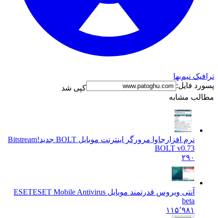
ترافیک نیم‌بها
پسورد فایل:
کپی شد
مطالب مشابه
نرم افزارجاوا مرورگر اينترنت موبايل BOLT جديد!
Bitstream
BOLT v0.73
۲۹۰
آنتی ویروس قدرتمند موبایل ESET
ESET Mobile Antivirus
beta
۱۱۵٬۹۸۱