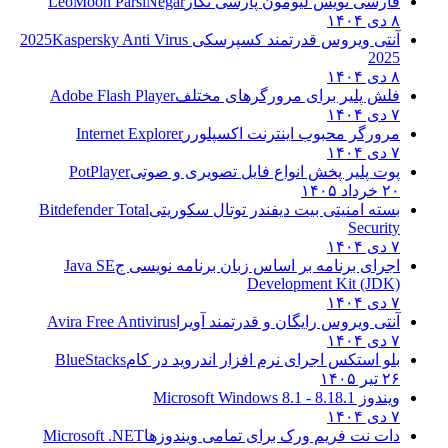
فارسی نویس لیومون پارسی نگار
LeoMoon ParsiNegar
۸ دی ۱۴۰۴
آنتی ویروس قدرتمند کسپرسکی 2025
Kaspersky Anti Virus
2025
۸ دی ۱۴۰۴
فلش پلیر برای مرورگرهای مختلف
Adobe Flash Player
۷ دی ۱۴۰۴
مرورگر محبوب اینترنت اکسپلورر
Internet Explorer
۷ دی ۱۴۰۴
پوت پلیر پخش انواع فایل تصویری و صوتی
PotPlayer
۲۰ خرداد ۱۴۰۵
بسته امنیتی بیت دیفندر توتال سکوریتی
Bitdefender Total
Security
۷ دی ۱۴۰۴
اجرای برنامه بر اساس زبان برنامه نویسی ج
Java SE
Development Kit (JDK)
۷ دی ۱۴۰۴
آنتی ویروس رایگان و قدرتمند آویرا
Avira Free Antivirus
۷ دی ۱۴۰۴
بلو استکس اجرای نرم افزار اندروید در کام
BlueStacks
۲۶ تیر ۱۴۰۵
ویندوز 8.1
8.1 - Microsoft Windows 8.1
۷ دی ۱۴۰۴
دات نت فریم ورک برای تمامی ویندوزها
Microsoft .NET