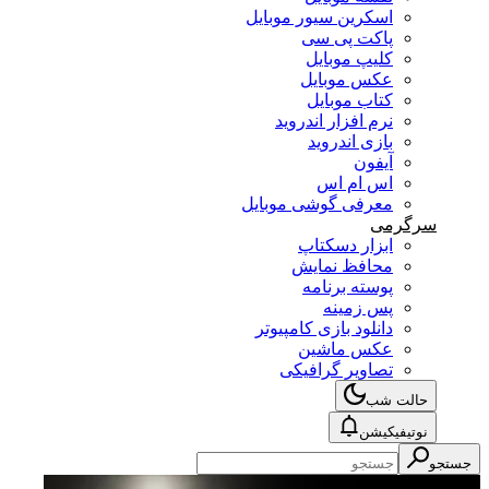
اسکرین سیور موبایل
پاکت پی سی
کلیپ موبایل
عکس موبایل
کتاب موبایل
نرم افزار اندروید
بازی اندروید
آیفون
اس ام اس
معرفی گوشی موبایل
سرگرمی
ابزار دسکتاپ
محافظ نمایش
پوسته برنامه
پس زمینه
دانلود بازی کامپیوتر
عکس ماشین
تصاویر گرافیکی
حالت شب
نوتیفیکیشن
جستجو