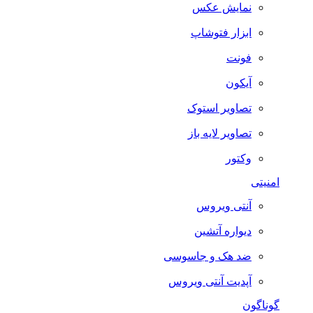
نمایش عکس
ابزار فتوشاپ
فونت
آیکون
تصاویر استوک
تصاویر لایه باز
وکتور
امنیتی
آنتی ویروس
دیواره آتشین
ضد هک و جاسوسی
آپدیت آنتی ویروس
گوناگون