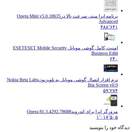
برنامه اپرا مینی سرعت بالا در
Opera Mini v5.0.18635
Advanced
۴۸۸٬۶۴۱
امنیت کامل گوشی موبایل ESET
ESET Mobile Security
Business Editi
۲۴۰
نرم افزار اتصال گوشی موبایل به تلویزیون
Nokia Beta Labs
Big Screen v0.9
۵۹٬۲۷۴
مرورگر اپرا برای اندروید
Opera 81.3.4292.78688
۱٬۰۱۷٬۵۰۵
دیدگاه خود را بنویسید