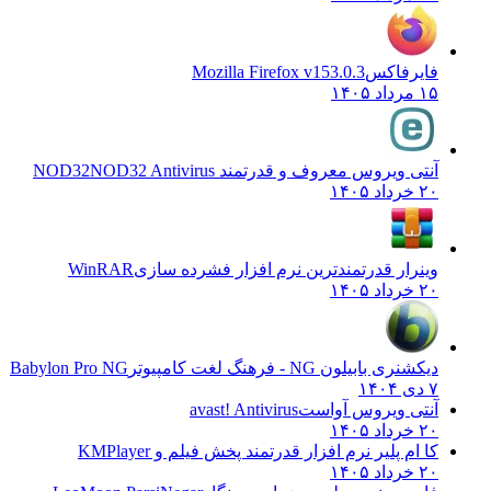
فایرفاکس
Mozilla Firefox v153.0.3
۱۵ مرداد ۱۴۰۵
آنتی ویروس معروف و قدرتمند NOD32
NOD32 Antivirus
۲۰ خرداد ۱۴۰۵
وینرار قدرتمندترین نرم افزار فشرده سازی
WinRAR
۲۰ خرداد ۱۴۰۵
دیکشنری بابیلون NG - فرهنگ لغت کامپیوتر
Babylon Pro NG
۷ دی ۱۴۰۴
آنتی ویروس آواست
avast! Antivirus
۲۰ خرداد ۱۴۰۵
کا ام پلیر نرم افزار قدرتمند پخش فیلم و
KMPlayer
۲۰ خرداد ۱۴۰۵