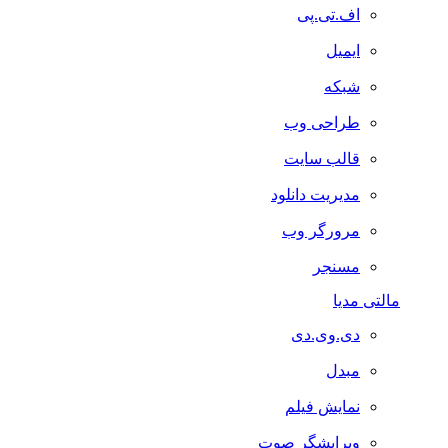
اف.تی.پی
ایمیل
شبکه
طراحی وب
قالب سایت
مدیریت دانلود
مرورگر وب
مسنجر
مالتی مدیا
دی.وی.دی
مبدل
نمایش فیلم
ویرایشگر صوت