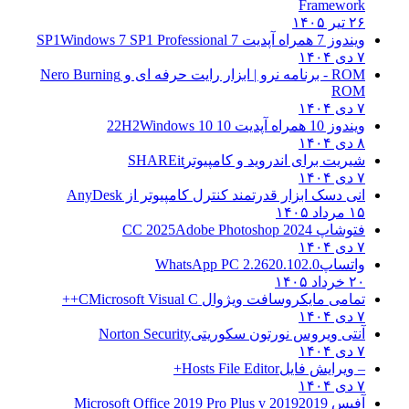
Framework
۲۶ تیر ۱۴۰۵
ویندوز 7 همراه آپدیت 7 SP1
Windows 7 SP1 Professional
۷ دی ۱۴۰۴
ROM - برنامه نرو | ابزار رایت حرفه ای و
Nero Burning
ROM
۷ دی ۱۴۰۴
ویندوز 10 همراه آپدیت 10 22H2
Windows 10
۸ دی ۱۴۰۴
شیریت برای اندروید و کامپیوتر
SHAREit
۷ دی ۱۴۰۴
انی دسک ابزار قدرتمند کنترل کامپیوتر از
AnyDesk
۱۵ مرداد ۱۴۰۵
فتوشاپ CC 2025
Adobe Photoshop 2024
۷ دی ۱۴۰۴
واتساپ
WhatsApp PC 2.2620.102.0
۲۰ خرداد ۱۴۰۵
تمامی مایکروسافت ویژوال C
Microsoft Visual C++
۷ دی ۱۴۰۴
آنتی ویروس نورتون سکوریتی
Norton Security
۷ دی ۱۴۰۴
– ویرایش فایل
Hosts File Editor+
۷ دی ۱۴۰۴
آفیس 2019
2019 Microsoft Office 2019 Pro Plus v