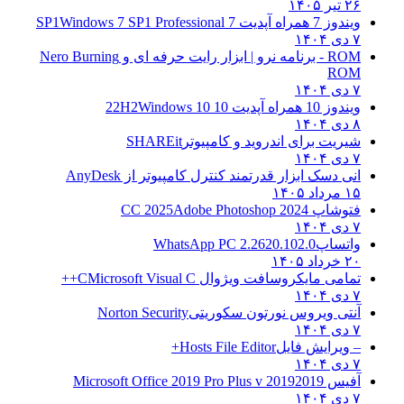
۲۶ تیر ۱۴۰۵
ویندوز 7 همراه آپدیت 7 SP1
Windows 7 SP1 Professional
۷ دی ۱۴۰۴
ROM - برنامه نرو | ابزار رایت حرفه ای و
Nero Burning
ROM
۷ دی ۱۴۰۴
ویندوز 10 همراه آپدیت 10 22H2
Windows 10
۸ دی ۱۴۰۴
شیریت برای اندروید و کامپیوتر
SHAREit
۷ دی ۱۴۰۴
انی دسک ابزار قدرتمند کنترل کامپیوتر از
AnyDesk
۱۵ مرداد ۱۴۰۵
فتوشاپ CC 2025
Adobe Photoshop 2024
۷ دی ۱۴۰۴
واتساپ
WhatsApp PC 2.2620.102.0
۲۰ خرداد ۱۴۰۵
تمامی مایکروسافت ویژوال C
Microsoft Visual C++
۷ دی ۱۴۰۴
آنتی ویروس نورتون سکوریتی
Norton Security
۷ دی ۱۴۰۴
– ویرایش فایل
Hosts File Editor+
۷ دی ۱۴۰۴
آفیس 2019
2019 Microsoft Office 2019 Pro Plus v
۷ دی ۱۴۰۴