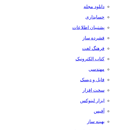
دانلود مجله
حسابداری
پشتیبان اطلاعات
فشرده ساز
فرهنگ لغت
کتاب الکترونیک
مهندسی
فایل و دیسک
سخت افزار
ابزار لینوکس
آفیس
بهینه ساز