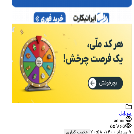
ل
adm
۵۵٬۸
علامت گذاری