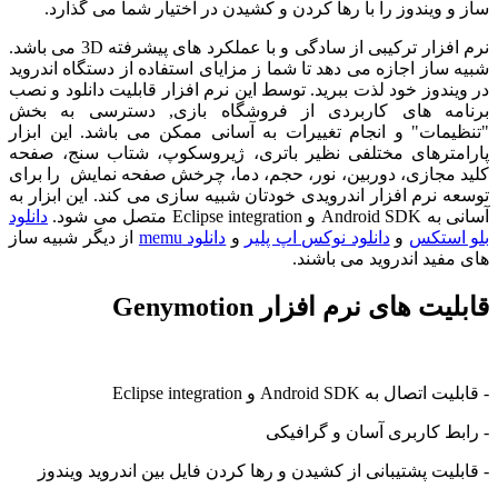
 ویندوز را با رها کردن و کشیدن در اختیار شما می گذارد.
نرم افزار ترکیبی از سادگی و با عملکرد های پیشرفته 3D می باشد.
ساز اجازه می دهد تا شما ز مزایای استفاده از دستگاه اندروید
ندوز خود لذت ببرید. توسط این نرم افزار قابلیت دانلود و نصب
مه های کاربردی از فروشگاه بازی, دسترسی به بخش
مات" و انجام تغییرات به آسانی ممکن می باشد. این ابزار
مترهای مختلفی نظیر باتری، ژیروسکوپ، شتاب سنج، صفحه
مجازی، دوربین، نور، حجم، دما، چرخش صفحه نمایش را برای
 نرم افزار اندرویدی خودتان شبیه سازی می کند. این ابزار به
Eclipse integ متصل می شود.
دانلود
استکس
و
دانلود نوکس اپ پلیر
و
دانلود memu
از دیگر شبیه ساز
فید اندروید می باشند.
ت های نرم افزار Genymotion
به Android SDK و Eclipse integration
ط کاربری آسان و گرافیکی
لیت پشتیبانی از کشیدن و رها کردن فایل بین اندروید ویندوز