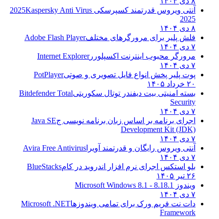
۸ دی ۱۴۰۴
آنتی ویروس قدرتمند کسپرسکی 2025
Kaspersky Anti Virus
2025
۸ دی ۱۴۰۴
فلش پلیر برای مرورگرهای مختلف
Adobe Flash Player
۷ دی ۱۴۰۴
مرورگر محبوب اینترنت اکسپلورر
Internet Explorer
۷ دی ۱۴۰۴
پوت پلیر پخش انواع فایل تصویری و صوتی
PotPlayer
۲۰ خرداد ۱۴۰۵
بسته امنیتی بیت دیفندر توتال سکوریتی
Bitdefender Total
Security
۷ دی ۱۴۰۴
اجرای برنامه بر اساس زبان برنامه نویسی ج
Java SE
Development Kit (JDK)
۷ دی ۱۴۰۴
آنتی ویروس رایگان و قدرتمند آویرا
Avira Free Antivirus
۷ دی ۱۴۰۴
بلو استکس اجرای نرم افزار اندروید در کام
BlueStacks
۲۶ تیر ۱۴۰۵
ویندوز 8.1
8.1 - Microsoft Windows 8.1
۷ دی ۱۴۰۴
دات نت فریم ورک برای تمامی ویندوزها
Microsoft .NET
Framework