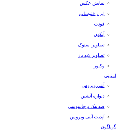
نمایش عکس
ابزار فتوشاپ
فونت
آیکون
تصاویر استوک
تصاویر لایه باز
وکتور
امنیتی
آنتی ویروس
دیواره آتشین
ضد هک و جاسوسی
آپدیت آنتی ویروس
گوناگون