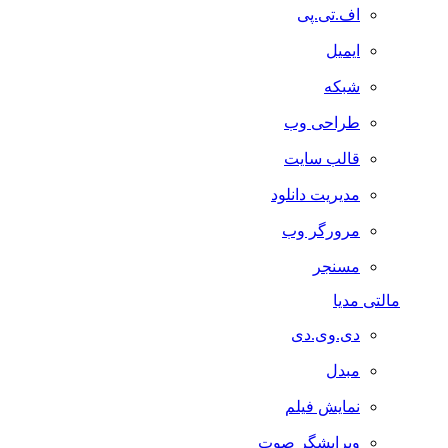
اف.تی.پی
ایمیل
شبکه
طراحی وب
قالب سایت
مدیریت دانلود
مرورگر وب
مسنجر
مالتی مدیا
دی.وی.دی
مبدل
نمایش فیلم
ویرایشگر صوت