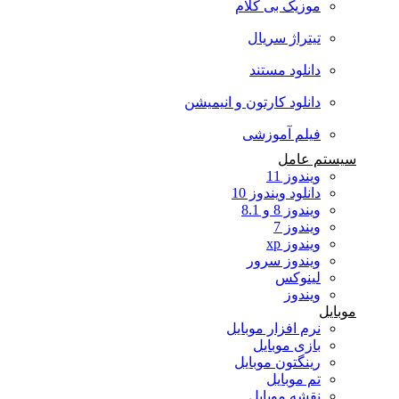
موزیک بی کلام
تیتراژ سریال
دانلود مستند
دانلود کارتون و انیمیشن
فیلم آموزشی
سیستم عامل
ویندوز 11
دانلود ویندوز 10
ویندوز 8 و 8.1
ویندوز 7
ویندوز xp
ویندوز سرور
لینوکس
ویندوز
موبایل
نرم افزار موبایل
بازی موبایل
رینگتون موبایل
تم موبایل
نقشه موبایل