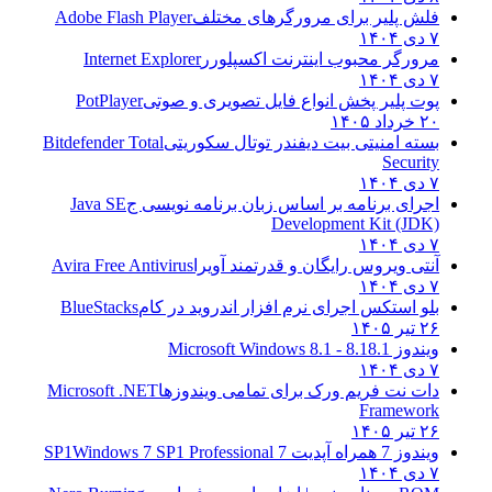
فلش پلیر برای مرورگرهای مختلف
Adobe Flash Player
۷ دی ۱۴۰۴
مرورگر محبوب اینترنت اکسپلورر
Internet Explorer
۷ دی ۱۴۰۴
پوت پلیر پخش انواع فایل تصویری و صوتی
PotPlayer
۲۰ خرداد ۱۴۰۵
بسته امنیتی بیت دیفندر توتال سکوریتی
Bitdefender Total
Security
۷ دی ۱۴۰۴
اجرای برنامه بر اساس زبان برنامه نویسی ج
Java SE
Development Kit (JDK)
۷ دی ۱۴۰۴
آنتی ویروس رایگان و قدرتمند آویرا
Avira Free Antivirus
۷ دی ۱۴۰۴
بلو استکس اجرای نرم افزار اندروید در کام
BlueStacks
۲۶ تیر ۱۴۰۵
ویندوز 8.1
8.1 - Microsoft Windows 8.1
۷ دی ۱۴۰۴
دات نت فریم ورک برای تمامی ویندوزها
Microsoft .NET
Framework
۲۶ تیر ۱۴۰۵
ویندوز 7 همراه آپدیت 7 SP1
Windows 7 SP1 Professional
۷ دی ۱۴۰۴