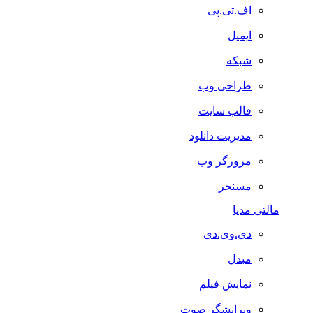
اف.تی.پی
ایمیل
شبکه
طراحی وب
قالب سایت
مدیریت دانلود
مرورگر وب
مسنجر
مالتی مدیا
دی.وی.دی
مبدل
نمایش فیلم
ویرایشگر صوت