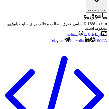
هده همه
۱
- 1388 © تمامی حقوق مطالب و قالب برای سایت پاتوق‌یو
وظ است.
رتباط با ما
تبلیغات
Telegram
LinkedIn
D