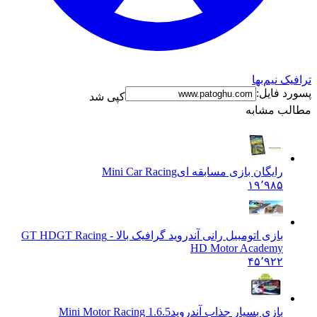
ک نیم‌بها
د فایل:
کپی شد
ب مشابه
رایگان بازی مسابقه ای
Mini Car Racing
۱۹٬۹۸۵
بازی اتومبیل رانی آندروید گرافیک بالا - GT HD
GT Racing
HD Motor Academy
۴۵٬۹۲۲
بازی بسیار جذاب آندروید
Mini Motor Racing 1.6.5