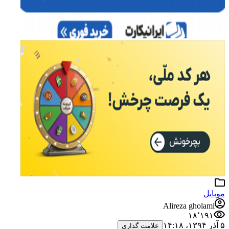
یل
Alireza ghola
۱۸٬۱۹
علامت گذاری