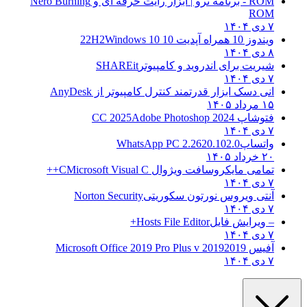
ROM - برنامه نرو | ابزار رایت حرفه ای و
Nero Burning
ROM
۷ دی ۱۴۰۴
ویندوز 10 همراه آپدیت 10 22H2
Windows 10
۸ دی ۱۴۰۴
شیریت برای اندروید و کامپیوتر
SHAREit
۷ دی ۱۴۰۴
انی دسک ابزار قدرتمند کنترل کامپیوتر از
AnyDesk
۱۵ مرداد ۱۴۰۵
فتوشاپ CC 2025
Adobe Photoshop 2024
۷ دی ۱۴۰۴
واتساپ
WhatsApp PC 2.2620.102.0
۲۰ خرداد ۱۴۰۵
تمامی مایکروسافت ویژوال C
Microsoft Visual C++
۷ دی ۱۴۰۴
آنتی ویروس نورتون سکوریتی
Norton Security
۷ دی ۱۴۰۴
– ویرایش فایل
Hosts File Editor+
۷ دی ۱۴۰۴
آفیس 2019
2019 Microsoft Office 2019 Pro Plus v
۷ دی ۱۴۰۴