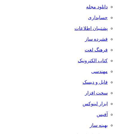
دانلود مجله
حسابداری
پشتیبان اطلاعات
فشرده ساز
فرهنگ لغت
کتاب الکترونیک
مهندسی
فایل و دیسک
سخت افزار
ابزار لینوکس
آفیس
بهینه ساز