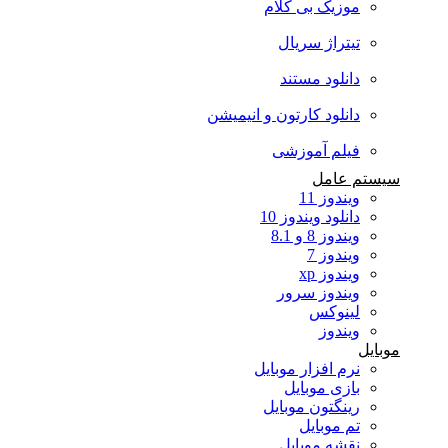
موزیک بی کلام
تیتراژ سریال
دانلود مستند
دانلود کارتون و انیمیشن
فیلم آموزشی
سیستم عامل
ویندوز 11
دانلود ویندوز 10
ویندوز 8 و 8.1
ویندوز 7
ویندوز xp
ویندوز سرور
لینوکس
ویندوز
موبایل
نرم افزار موبایل
بازی موبایل
رینگتون موبایل
تم موبایل
نقشه موبایل