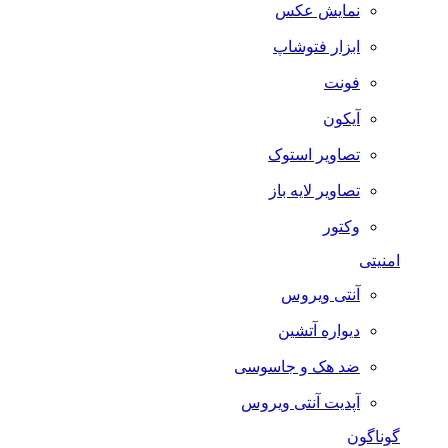
نمایش عکس
ابزار فتوشاپ
فونت
آیکون
تصاویر استوک
تصاویر لایه باز
وکتور
امنیتی
آنتی ویروس
دیواره آتشین
ضد هک و جاسوسی
آپدیت آنتی ویروس
گوناگون