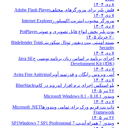
۸ دی ۱۴۰۴
فلش پلیر برای مرورگرهای مختلف
Adobe Flash Player
۷ دی ۱۴۰۴
مرورگر محبوب اینترنت اکسپلورر
Internet Explorer
۷ دی ۱۴۰۴
پوت پلیر پخش انواع فایل تصویری و صوتی
PotPlayer
۲۰ خرداد ۱۴۰۵
بسته امنیتی بیت دیفندر توتال سکوریتی
Bitdefender Total
Security
۷ دی ۱۴۰۴
اجرای برنامه بر اساس زبان برنامه نویسی ج
Java SE
Development Kit (JDK)
۷ دی ۱۴۰۴
آنتی ویروس رایگان و قدرتمند آویرا
Avira Free Antivirus
۷ دی ۱۴۰۴
بلو استکس اجرای نرم افزار اندروید در کام
BlueStacks
۲۶ تیر ۱۴۰۵
ویندوز 8.1
8.1 - Microsoft Windows 8.1
۷ دی ۱۴۰۴
دات نت فریم ورک برای تمامی ویندوزها
Microsoft .NET
Framework
۲۶ تیر ۱۴۰۵
ویندوز 7 همراه آپدیت 7 SP1
Windows 7 SP1 Professional