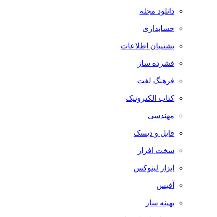
دانلود مجله
حسابداری
پشتیبان اطلاعات
فشرده ساز
فرهنگ لغت
کتاب الکترونیک
مهندسی
فایل و دیسک
سخت افزار
ابزار لینوکس
آفیس
بهینه ساز