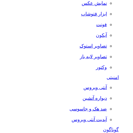
نمایش عکس
ابزار فتوشاپ
فونت
آیکون
تصاویر استوک
تصاویر لایه باز
وکتور
امنیتی
آنتی ویروس
دیواره آتشین
ضد هک و جاسوسی
آپدیت آنتی ویروس
گوناگون