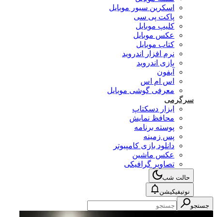
اسکرین سیور موبایل
پاکت پی سی
کلیپ موبایل
عکس موبایل
کتاب موبایل
نرم افزار اندروید
بازی اندروید
آیفون
اس ام اس
معرفی گوشی موبایل
سرگرمی
ابزار دسکتاپ
محافظ نمایش
پوسته برنامه
پس زمینه
دانلود بازی کامپیوتر
عکس ماشین
تصاویر گرافیکی
حالت شب
نوتیفیکیشن
جستجو