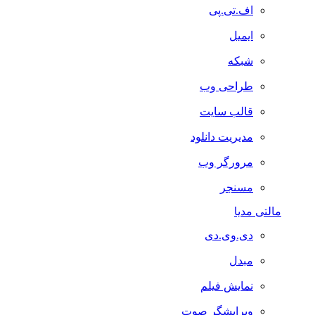
اف.تی.پی
ایمیل
شبکه
طراحی وب
قالب سایت
مدیریت دانلود
مرورگر وب
مسنجر
مالتی مدیا
دی.وی.دی
مبدل
نمایش فیلم
ویرایشگر صوت