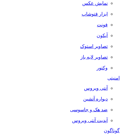
نمایش عکس
ابزار فتوشاپ
فونت
آیکون
تصاویر استوک
تصاویر لایه باز
وکتور
امنیتی
آنتی ویروس
دیواره آتشین
ضد هک و جاسوسی
آپدیت آنتی ویروس
گوناگون