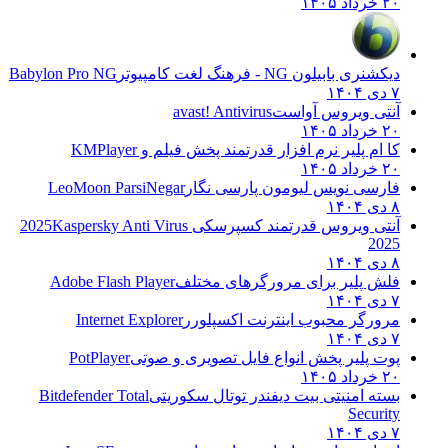
۲۰ خرداد ۱۴۰۵
دیکشنری بابیلون NG - فرهنگ لغت کامپیوتر
Babylon Pro NG
۷ دی ۱۴۰۴
آنتی ویروس آواست
avast! Antivirus
۲۰ خرداد ۱۴۰۵
کا ام پلیر نرم افزار قدرتمند پخش فیلم و
KMPlayer
۲۰ خرداد ۱۴۰۵
فارسی نویس لیومون پارسی نگار
LeoMoon ParsiNegar
۸ دی ۱۴۰۴
آنتی ویروس قدرتمند کسپرسکی 2025
Kaspersky Anti Virus
2025
۸ دی ۱۴۰۴
فلش پلیر برای مرورگرهای مختلف
Adobe Flash Player
۷ دی ۱۴۰۴
مرورگر محبوب اینترنت اکسپلورر
Internet Explorer
۷ دی ۱۴۰۴
پوت پلیر پخش انواع فایل تصویری و صوتی
PotPlayer
۲۰ خرداد ۱۴۰۵
بسته امنیتی بیت دیفندر توتال سکوریتی
Bitdefender Total
Security
۷ دی ۱۴۰۴