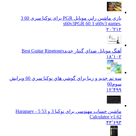
بازی ماشين راني موبايل PGR برای نوکيا سری 60 3
PGR 60 3 s60v3 games
,s60v3
۲۰٬۲۱۲
آهنگ موبايل صداي گيتار جديد
Best Guitar Ringtones
۱۸٬۱۰۲
سه تم جديد و زيبا براي گوشي هاي نوکيا سري 60 ويرايش
سوم
60
۱۲٬۴۹۹
ماشین حساب مهندسی برای نوکیا 3 و 5
3 5 - Harapaev
Calculator v1.62
۴۳٬۶۹۳