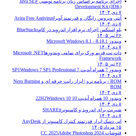
اجرای برنامه بر اساس زبان برنامه نویسی ج
Java SE
Development Kit (JDK)
۷ دی ۱۴۰۴
آنتی ویروس رایگان و قدرتمند آویرا
Avira Free Antivirus
۷ دی ۱۴۰۴
بلو استکس اجرای نرم افزار اندروید در کام
BlueStacks
۲۶ تیر ۱۴۰۵
ویندوز 8.1
8.1 - Microsoft Windows 8.1
۷ دی ۱۴۰۴
دات نت فریم ورک برای تمامی ویندوزها
Microsoft .NET
Framework
۲۶ تیر ۱۴۰۵
ویندوز 7 همراه آپدیت 7 SP1
Windows 7 SP1 Professional
۷ دی ۱۴۰۴
ROM - برنامه نرو | ابزار رایت حرفه ای و
Nero Burning
ROM
۷ دی ۱۴۰۴
ویندوز 10 همراه آپدیت 10 22H2
Windows 10
۸ دی ۱۴۰۴
شیریت برای اندروید و کامپیوتر
SHAREit
۷ دی ۱۴۰۴
انی دسک ابزار قدرتمند کنترل کامپیوتر از
AnyDesk
۱۵ مرداد ۱۴۰۵
فتوشاپ CC 2025
Adobe Photoshop 2024