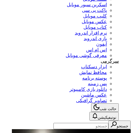
اسکرین سیور موبایل
پاکت پی سی
کلیپ موبایل
عکس موبایل
کتاب موبایل
نرم افزار اندروید
بازی اندروید
آیفون
اس ام اس
معرفی گوشی موبایل
سرگرمی
ابزار دسکتاپ
محافظ نمایش
پوسته برنامه
پس زمینه
دانلود بازی کامپیوتر
عکس ماشین
تصاویر گرافیکی
حالت شب
نوتیفیکیشن
جستجو