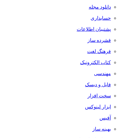
دانلود مجله
حسابداری
پشتیبان اطلاعات
فشرده ساز
فرهنگ لغت
کتاب الکترونیک
مهندسی
فایل و دیسک
سخت افزار
ابزار لینوکس
آفیس
بهینه ساز