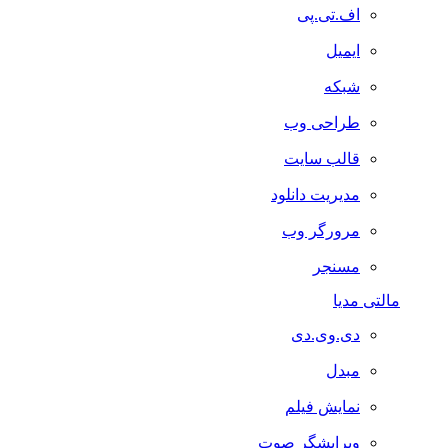
اف.تی.پی
ایمیل
شبکه
طراحی وب
قالب سایت
مدیریت دانلود
مرورگر وب
مسنجر
مالتی مدیا
دی.وی.دی
مبدل
نمایش فیلم
ویرایشگر صوت