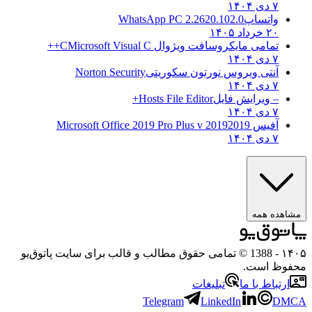
۷ دی ۱۴۰۴
واتساپ
WhatsApp PC 2.2620.102.0
۲۰ خرداد ۱۴۰۵
تمامی مایکروسافت ویژوال C
Microsoft Visual C++
۷ دی ۱۴۰۴
آنتی ویروس نورتون سکوریتی
Norton Security
۷ دی ۱۴۰۴
– ویرایش فایل
Hosts File Editor+
۷ دی ۱۴۰۴
آفیس 2019
2019 Microsoft Office 2019 Pro Plus v
۷ دی ۱۴۰۴
مشاهده همه
۱۴۰۵
- 1388 © تمامی حقوق مطالب و قالب برای سایت پاتوق‌یو
محفوظ است.
ارتباط با ما
تبلیغات
Telegram
LinkedIn
DMCA