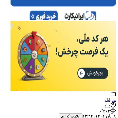
a
۶٬۴
علامت گذاری