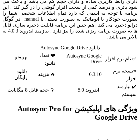
 رابط کاربری ساده و دارای حجم کم می باشد و باعث می
اتری و درصد کمی از سخت افزار گوشی را در گیر کند . این
ه با توجه به اسمی که دارد تمام اطلاعات شخصی شما را
بصورت خودکار یا اتوماتیک نه بصورت دستی یا manual در گوگل
ذخیره می کند . هم چنین این برنامه قابلیت ذخیره سازی فایل
ها به صورت برنامه ریزی شده را نیز دارد . نیازمند اندروید 4.0.3 به
 می باشد .
دانلود Autosync Google Drive
❤️ تعداد
Autosync Google
نرم افزار
۶٬۴۶۲
Drive
دانلود
 نرم
دانلود
6.3.10
🔥 هزینه
رایگان
زمند
اندروید 5.0
🔆 حجم فایل
8 مگابایت
م
ویژگی های اپلیکیشن Autosync Pro for
Google D