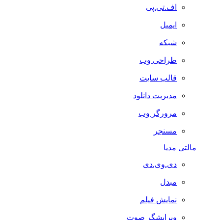
اف.تی.پی
ایمیل
شبکه
طراحی وب
قالب سایت
مدیریت دانلود
مرورگر وب
مسنجر
مالتی مدیا
دی.وی.دی
مبدل
نمایش فیلم
ویرایشگر صوت