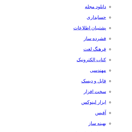
دانلود مجله
حسابداری
پشتیبان اطلاعات
فشرده ساز
فرهنگ لغت
کتاب الکترونیک
مهندسی
فایل و دیسک
سخت افزار
ابزار لینوکس
آفیس
بهینه ساز