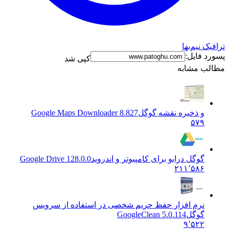
نیم‌بها
فایل:
کپی شد
 مشابه
و ذخیره نقشه گوگل
Google Maps Downloader 8.827
۵۷۹
گوگل درایو برای کامپیوتر و اندروید
Google Drive 128.0.0
۲۱۱٬۵۸۶
نرم افزار حفظ حریم شخصی در استفاده از سرویس
گوگل
GoogleClean 5.0.114
۹٬۵۲۲