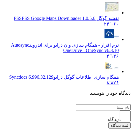
نقشه گوگل FSS
FSS Google Maps Downloader 1.0.5.6
۲۴٬۰۶۰
نرم افزار - همگام سازی وان درایو برای اندروید
Autosync
OneDrive - OneSync v6.3.10
۴٬۱۳۶
همگام سازی اطلاعات گوگل درایو
Syncdocs 6.996.32.129
۸٬۸۲۶
 خود را بنویسید
دیدگاه
یدگاه