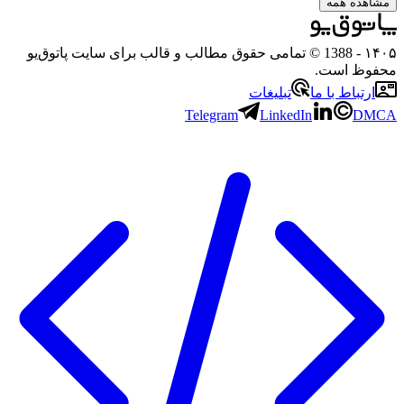
ه همه
- 1388 © تمامی حقوق مطالب و قالب برای سایت پاتوق‌یو
 است.
باط با ما
تبلیغات
Telegram
LinkedIn