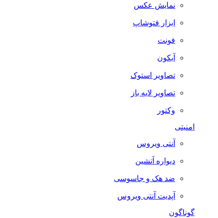
نمایش عکس
ابزار فتوشاپ
فونت
آیکون
تصاویر استوک
تصاویر لایه باز
وکتور
امنیتی
آنتی ویروس
دیواره آتشین
ضد هک و جاسوسی
آپدیت آنتی ویروس
گوناگون