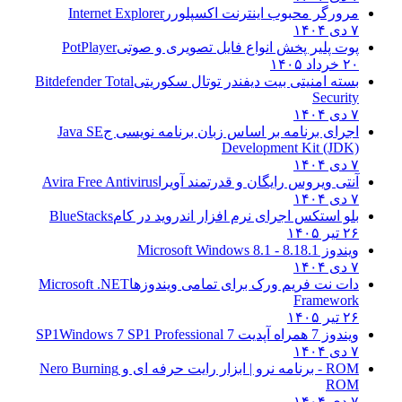
مرورگر محبوب اینترنت اکسپلورر
Internet Explorer
۷ دی ۱۴۰۴
پوت پلیر پخش انواع فایل تصویری و صوتی
PotPlayer
۲۰ خرداد ۱۴۰۵
بسته امنیتی بیت دیفندر توتال سکوریتی
Bitdefender Total
Security
۷ دی ۱۴۰۴
اجرای برنامه بر اساس زبان برنامه نویسی ج
Java SE
Development Kit (JDK)
۷ دی ۱۴۰۴
آنتی ویروس رایگان و قدرتمند آویرا
Avira Free Antivirus
۷ دی ۱۴۰۴
بلو استکس اجرای نرم افزار اندروید در کام
BlueStacks
۲۶ تیر ۱۴۰۵
ویندوز 8.1
8.1 - Microsoft Windows 8.1
۷ دی ۱۴۰۴
دات نت فریم ورک برای تمامی ویندوزها
Microsoft .NET
Framework
۲۶ تیر ۱۴۰۵
ویندوز 7 همراه آپدیت 7 SP1
Windows 7 SP1 Professional
۷ دی ۱۴۰۴
ROM - برنامه نرو | ابزار رایت حرفه ای و
Nero Burning
ROM
۷ دی ۱۴۰۴