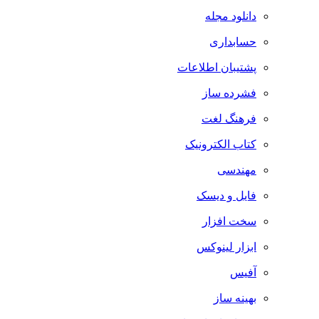
دانلود مجله
حسابداری
پشتیبان اطلاعات
فشرده ساز
فرهنگ لغت
کتاب الکترونیک
مهندسی
فایل و دیسک
سخت افزار
ابزار لینوکس
آفیس
بهینه ساز