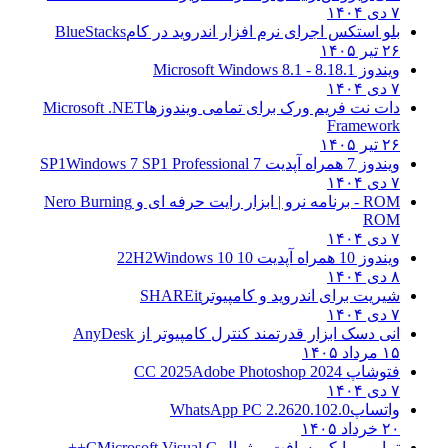
۷ دی ۱۴۰۴
بلو استکس اجرای نرم افزار اندروید در کام
BlueStacks
۲۶ تیر ۱۴۰۵
ویندوز 8.1
8.1 - Microsoft Windows 8.1
۷ دی ۱۴۰۴
دات نت فریم ورک برای تمامی ویندوزها
Microsoft .NET
Framework
۲۶ تیر ۱۴۰۵
ویندوز 7 همراه آپدیت 7 SP1
Windows 7 SP1 Professional
۷ دی ۱۴۰۴
ROM - برنامه نرو | ابزار رایت حرفه ای و
Nero Burning
ROM
۷ دی ۱۴۰۴
ویندوز 10 همراه آپدیت 10 22H2
Windows 10
۸ دی ۱۴۰۴
شیریت برای اندروید و کامپیوتر
SHAREit
۷ دی ۱۴۰۴
انی دسک ابزار قدرتمند کنترل کامپیوتر از
AnyDesk
۱۵ مرداد ۱۴۰۵
فتوشاپ CC 2025
Adobe Photoshop 2024
۷ دی ۱۴۰۴
واتساپ
WhatsApp PC 2.2620.102.0
۲۰ خرداد ۱۴۰۵
تمامی مایکروسافت ویژوال C
Microsoft Visual C++