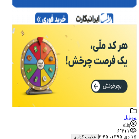
a
۶٬۴
علامت گذاری