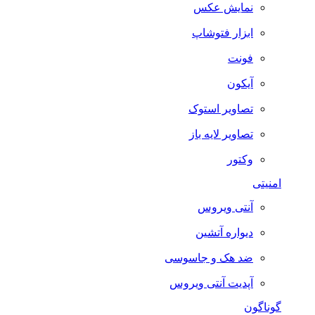
نمایش عکس
ابزار فتوشاپ
فونت
آیکون
تصاویر استوک
تصاویر لایه باز
وکتور
امنیتی
آنتی ویروس
دیواره آتشین
ضد هک و جاسوسی
آپدیت آنتی ویروس
گوناگون