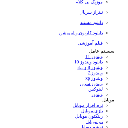
موزیک بی کلام
تیتراژ سریال
دانلود مستند
دانلود کارتون و انیمیشن
فیلم آموزشی
سیستم عامل
ویندوز 11
دانلود ویندوز 10
ویندوز 8 و 8.1
ویندوز 7
ویندوز xp
ویندوز سرور
لینوکس
ویندوز
موبایل
نرم افزار موبایل
بازی موبایل
رینگتون موبایل
تم موبایل
نقشه موبایل