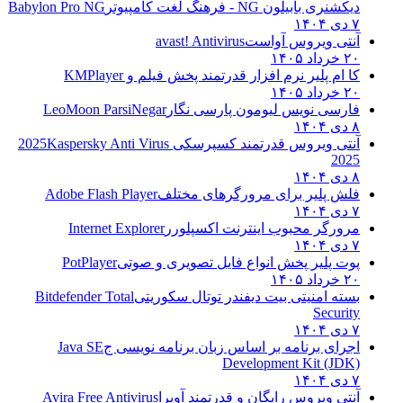
دیکشنری بابیلون NG - فرهنگ لغت کامپیوتر
Babylon Pro NG
۷ دی ۱۴۰۴
آنتی ویروس آواست
avast! Antivirus
۲۰ خرداد ۱۴۰۵
کا ام پلیر نرم افزار قدرتمند پخش فیلم و
KMPlayer
۲۰ خرداد ۱۴۰۵
فارسی نویس لیومون پارسی نگار
LeoMoon ParsiNegar
۸ دی ۱۴۰۴
آنتی ویروس قدرتمند کسپرسکی 2025
Kaspersky Anti Virus
2025
۸ دی ۱۴۰۴
فلش پلیر برای مرورگرهای مختلف
Adobe Flash Player
۷ دی ۱۴۰۴
مرورگر محبوب اینترنت اکسپلورر
Internet Explorer
۷ دی ۱۴۰۴
پوت پلیر پخش انواع فایل تصویری و صوتی
PotPlayer
۲۰ خرداد ۱۴۰۵
بسته امنیتی بیت دیفندر توتال سکوریتی
Bitdefender Total
Security
۷ دی ۱۴۰۴
اجرای برنامه بر اساس زبان برنامه نویسی ج
Java SE
Development Kit (JDK)
۷ دی ۱۴۰۴
آنتی ویروس رایگان و قدرتمند آویرا
Avira Free Antivirus