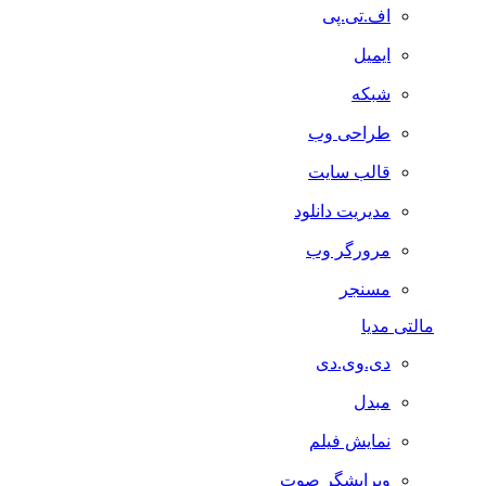
اف.تی.پی
ایمیل
شبکه
طراحی وب
قالب سایت
مدیریت دانلود
مرورگر وب
مسنجر
مالتی مدیا
دی.وی.دی
مبدل
نمایش فیلم
ویرایشگر صوت