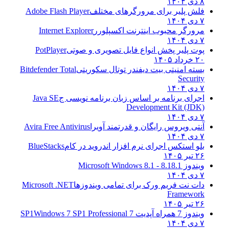
۸ دی ۱۴۰۴
فلش پلیر برای مرورگرهای مختلف
Adobe Flash Player
۷ دی ۱۴۰۴
مرورگر محبوب اینترنت اکسپلورر
Internet Explorer
۷ دی ۱۴۰۴
پوت پلیر پخش انواع فایل تصویری و صوتی
PotPlayer
۲۰ خرداد ۱۴۰۵
بسته امنیتی بیت دیفندر توتال سکوریتی
Bitdefender Total
Security
۷ دی ۱۴۰۴
اجرای برنامه بر اساس زبان برنامه نویسی ج
Java SE
Development Kit (JDK)
۷ دی ۱۴۰۴
آنتی ویروس رایگان و قدرتمند آویرا
Avira Free Antivirus
۷ دی ۱۴۰۴
بلو استکس اجرای نرم افزار اندروید در کام
BlueStacks
۲۶ تیر ۱۴۰۵
ویندوز 8.1
8.1 - Microsoft Windows 8.1
۷ دی ۱۴۰۴
دات نت فریم ورک برای تمامی ویندوزها
Microsoft .NET
Framework
۲۶ تیر ۱۴۰۵
ویندوز 7 همراه آپدیت 7 SP1
Windows 7 SP1 Professional
۷ دی ۱۴۰۴