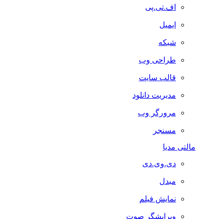
اف.تی.پی
ایمیل
شبکه
طراحی وب
قالب سایت
مدیریت دانلود
مرورگر وب
مسنجر
مالتی مدیا
دی.وی.دی
مبدل
نمایش فیلم
ویرایشگر صوت