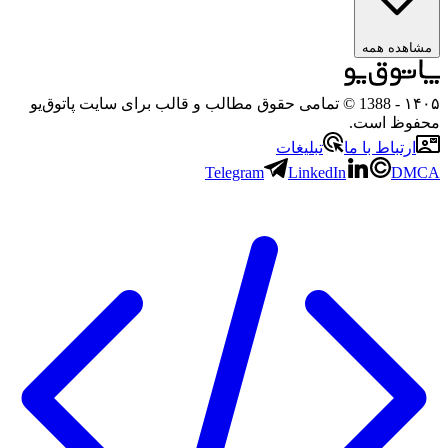
ه همه
- 1388 © تمامی حقوق مطالب و قالب برای سایت پاتوق‌یو
 است.
باط با ما
تبلیغات
Telegram
LinkedIn