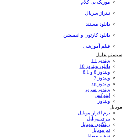
موزیک بی کلام
تیتراژ سریال
دانلود مستند
دانلود کارتون و انیمیشن
فیلم آموزشی
سیستم عامل
ویندوز 11
دانلود ویندوز 10
ویندوز 8 و 8.1
ویندوز 7
ویندوز xp
ویندوز سرور
لینوکس
ویندوز
موبایل
نرم افزار موبایل
بازی موبایل
رینگتون موبایل
تم موبایل
نقشه موبایل