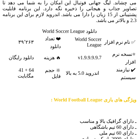
اند. لیگ جهانی فوتبال این امکان را به شما می دهد تا
ر جذاب و هیجانی را ذخیره نگه دارد. این برنامه قابلیت
پشتیبانی از 15 زبان را دارا می باشد. اندروید لازم برای این برنامه
دانلود World Soccer League
❤️ تعداد
World Soccer
نرم افزار
۳۹٬۲۶۳
League
دانلود
 نرم
v1.9.9.9.9.7
🔥 هزینه
دانلود رایگان
زمند
64 + 41
🔆 حجم
اندروید 5.0 به بالا
مگابایت
فایل
م
ی World Football League :
ی گرافیک بالا و مناسب
شگاهی
 ملی
ر بازی