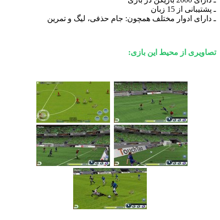
 از 15 زبان
ای ادوار مختلف همچون: جام حذفی، لیگ و تمرین
ی از محیط این بازی: