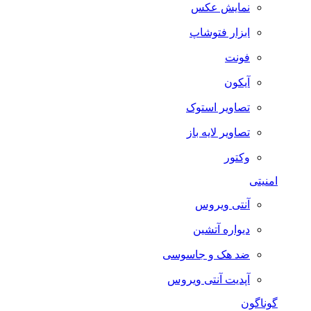
نمایش عکس
ابزار فتوشاپ
فونت
آیکون
تصاویر استوک
تصاویر لایه باز
وکتور
امنیتی
آنتی ویروس
دیواره آتشین
ضد هک و جاسوسی
آپدیت آنتی ویروس
گوناگون