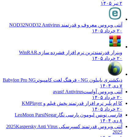
۲ تیر ۱۴۰۵
آنتی ویروس معروف و قدرتمند NOD32
NOD32 Antivirus
۲۰ خرداد ۱۴۰۵
وینرار قدرتمندترین نرم افزار فشرده سازی
WinRAR
۲۰ خرداد ۱۴۰۵
دیکشنری بابیلون NG - فرهنگ لغت کامپیوتر
Babylon Pro NG
۷ دی ۱۴۰۴
آنتی ویروس آواست
avast! Antivirus
۲۰ خرداد ۱۴۰۵
کا ام پلیر نرم افزار قدرتمند پخش فیلم و
KMPlayer
۲۰ خرداد ۱۴۰۵
فارسی نویس لیومون پارسی نگار
LeoMoon ParsiNegar
۸ دی ۱۴۰۴
آنتی ویروس قدرتمند کسپرسکی 2025
Kaspersky Anti Virus
2025