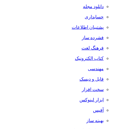
دانلود مجله
حسابداری
پشتیبان اطلاعات
فشرده ساز
فرهنگ لغت
کتاب الکترونیک
مهندسی
فایل و دیسک
سخت افزار
ابزار لینوکس
آفیس
بهینه ساز