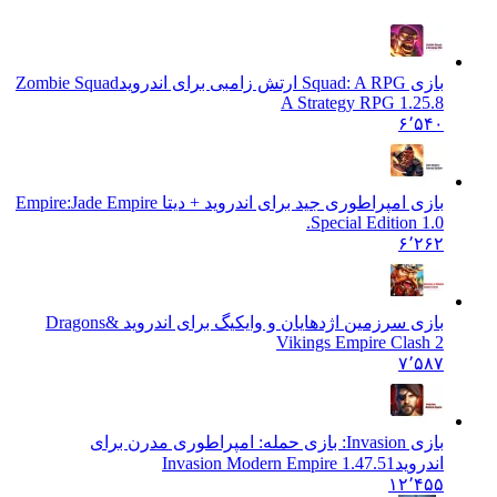
بازی Squad: A RPG ارتش زامبی برای اندروید
Zombie Squad
A Strategy RPG 1.25.8
۶٬۵۴۰
بازی امپراطوری جید برای اندروید + دیتا Empire:
Jade Empire
Special Edition 1.0.
۶٬۲۶۲
بازی سرزمین اژدهایان و وایکیگ برای اندروید &
Dragons
Vikings Empire Clash 2
۷٬۵۸۷
بازی Invasion: بازی حمله: امپراطوری مدرن برای
اندروید
Invasion Modern Empire 1.47.51
۱۲٬۴۵۵