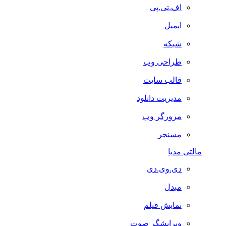
اف.تی.پی
ایمیل
شبکه
طراحی وب
قالب سایت
مدیریت دانلود
مرورگر وب
مسنجر
مالتی مدیا
دی.وی.دی
مبدل
نمایش فیلم
ویرایشگر صوت