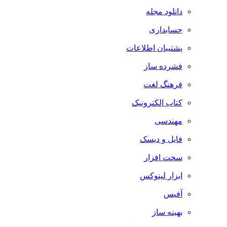
دانلود مجله
حسابداری
پشتیبان اطلاعات
فشرده ساز
فرهنگ لغت
کتاب الکترونیک
مهندسی
فایل و دیسک
سخت افزار
ابزار لینوکس
آفیس
بهینه ساز