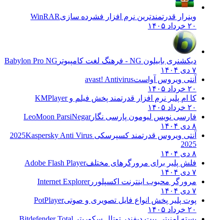
وینرار قدرتمندترین نرم افزار فشرده سازی
WinRAR
۲۰ خرداد ۱۴۰۵
دیکشنری بابیلون NG - فرهنگ لغت کامپیوتر
Babylon Pro NG
۷ دی ۱۴۰۴
آنتی ویروس آواست
avast! Antivirus
۲۰ خرداد ۱۴۰۵
کا ام پلیر نرم افزار قدرتمند پخش فیلم و
KMPlayer
۲۰ خرداد ۱۴۰۵
فارسی نویس لیومون پارسی نگار
LeoMoon ParsiNegar
۸ دی ۱۴۰۴
آنتی ویروس قدرتمند کسپرسکی 2025
Kaspersky Anti Virus
2025
۸ دی ۱۴۰۴
فلش پلیر برای مرورگرهای مختلف
Adobe Flash Player
۷ دی ۱۴۰۴
مرورگر محبوب اینترنت اکسپلورر
Internet Explorer
۷ دی ۱۴۰۴
پوت پلیر پخش انواع فایل تصویری و صوتی
PotPlayer
۲۰ خرداد ۱۴۰۵
بسته امنیتی بیت دیفندر توتال سکوریتی
Bitdefender Total