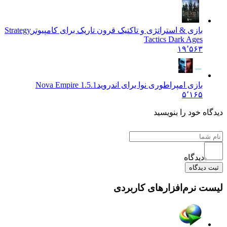
بازی & استراتژی و تاکتیک قرون تاریک برای کامپیوتر
Strategy
Tactics Dark Ages
۱۹٬۵۶۳
بازی امپراطوری نوا برای اندروید
Nova Empire 1.5.1
۵٬۱۶۵
 خود را بنویسید
دیدگاه
یدگاه
نرم‌افزارهای کاربردی