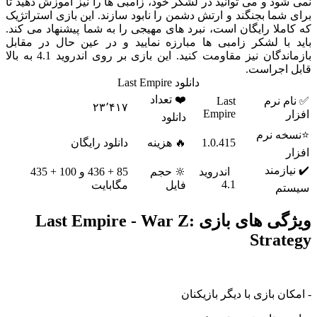
د و می توانید در لشکر خود، زامبی ها را نیز آموزش دهید تا
ما بجنگند و ارتش دشمن را نابود سازند. این بازی استراتژیک
لا رایگان است، نبرد های مهیجی را به شما پیشنهاد می کند.
با لشکر زامبی ها مبارزه نمایید و در عین حال در مقابل
بازماندگان نیز مقاومت کنید. این بازی بر روی اندروید 4.1 به بالا
اجراست.
دانلود Last Empire
❤️ تعداد
 نرم
Last
۲۳٬۴۱۷
Empire
دانلود
 نرم
1.0.415
🔥 هزینه
دانلود رایگان
زمند
اندروید
🔆 حجم
85 + 436 و 100 + 435
4.1
فایل
مگابایت
م
ویژگی های بازی Last Empire - War Z:
Stra
ن بازی با دیگر بازیکنان