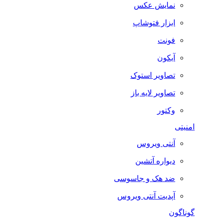
نمایش عکس
ابزار فتوشاپ
فونت
آیکون
تصاویر استوک
تصاویر لایه باز
وکتور
امنیتی
آنتی ویروس
دیواره آتشین
ضد هک و جاسوسی
آپدیت آنتی ویروس
گوناگون