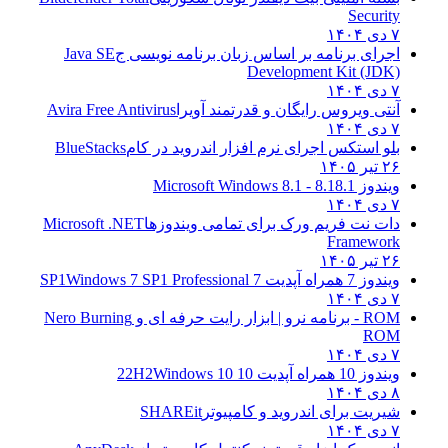
Security
۷ دی ۱۴۰۴
اجرای برنامه بر اساس زبان برنامه نویسی ج
Java SE
Development Kit (JDK)
۷ دی ۱۴۰۴
آنتی ویروس رایگان و قدرتمند آویرا
Avira Free Antivirus
۷ دی ۱۴۰۴
بلو استکس اجرای نرم افزار اندروید در کام
BlueStacks
۲۶ تیر ۱۴۰۵
ویندوز 8.1
8.1 - Microsoft Windows 8.1
۷ دی ۱۴۰۴
دات نت فریم ورک برای تمامی ویندوزها
Microsoft .NET
Framework
۲۶ تیر ۱۴۰۵
ویندوز 7 همراه آپدیت 7 SP1
Windows 7 SP1 Professional
۷ دی ۱۴۰۴
ROM - برنامه نرو | ابزار رایت حرفه ای و
Nero Burning
ROM
۷ دی ۱۴۰۴
ویندوز 10 همراه آپدیت 10 22H2
Windows 10
۸ دی ۱۴۰۴
شیریت برای اندروید و کامپیوتر
SHAREit
۷ دی ۱۴۰۴