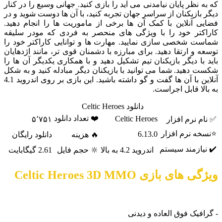
نظر پایان نیامدنی می آید را بازی کنید. جهانی وسیع را در کنار
ازیکنان از سراسر جهان تجربه کنید، با آن ها دوست شوید و در
آنلاین با کمک آن ها برخی از ماموریت ها را انجام دهید.
تر خود را با ویژگی های منحصر به فردی که مودر سلیقه
 شخصی سازی نمایید. مهارت ها و توانایی کاراکتر خود را
و ارتقا دهید. برای مبارزه با دشمنان قوی تر، مانند اژدهایان
ا دیگر بازیکنان تیم تشکیل دهید و با همکاری یکدیگر آن ها را
هید. شما می توانید با بازیکنان دیگر مبادله کنید و به شکل
آنلاین با آن ها گفت و گو داشته باشید. این بازی بر روی اندروید 4.1
ا قابل اجراست.
دانلود Celtic Heroes
❤️ تعداد دانلود
Celtic Heroes
نرم افزار
۵٬۷۵۱
 نرم افزار
6.13.0
🔥 هزینه
دانلود رایگان
ازمند سیستم
اندروید 4.2 به بالا
🔆 حجم فایل
2.61 گیگابایت
ی بازی Celtic Heroes 3D MMO
یک فوق العاده و دیدنی