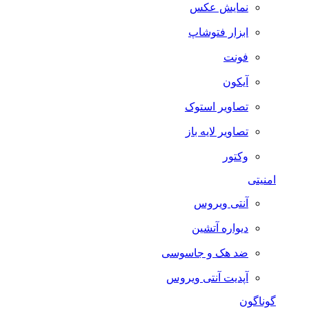
نمایش عکس
ابزار فتوشاپ
فونت
آیکون
تصاویر استوک
تصاویر لایه باز
وکتور
امنیتی
آنتی ویروس
دیواره آتشین
ضد هک و جاسوسی
آپدیت آنتی ویروس
گوناگون