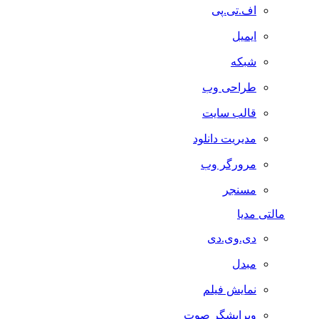
اف.تی.پی
ایمیل
شبکه
طراحی وب
قالب سایت
مدیریت دانلود
مرورگر وب
مسنجر
مالتی مدیا
دی.وی.دی
مبدل
نمایش فیلم
ویرایشگر صوت