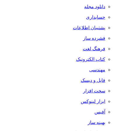
دانلود مجله
حسابداری
پشتیبان اطلاعات
فشرده ساز
فرهنگ لغت
کتاب الکترونیک
مهندسی
فایل و دیسک
سخت افزار
ابزار لینوکس
آفیس
بهینه ساز