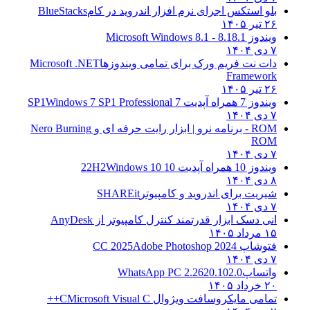
بلو استکس اجرای نرم افزار اندروید در کام
BlueStacks
۲۶ تیر ۱۴۰۵
ویندوز 8.1
8.1 - Microsoft Windows 8.1
۷ دی ۱۴۰۴
دات نت فریم ورک برای تمامی ویندوزها
Microsoft .NET
Framework
۲۶ تیر ۱۴۰۵
ویندوز 7 همراه آپدیت 7 SP1
Windows 7 SP1 Professional
۷ دی ۱۴۰۴
ROM - برنامه نرو | ابزار رایت حرفه ای و
Nero Burning
ROM
۷ دی ۱۴۰۴
ویندوز 10 همراه آپدیت 10 22H2
Windows 10
۸ دی ۱۴۰۴
شیریت برای اندروید و کامپیوتر
SHAREit
۷ دی ۱۴۰۴
انی دسک ابزار قدرتمند کنترل کامپیوتر از
AnyDesk
۱۵ مرداد ۱۴۰۵
فتوشاپ CC 2025
Adobe Photoshop 2024
۷ دی ۱۴۰۴
واتساپ
WhatsApp PC 2.2620.102.0
۲۰ خرداد ۱۴۰۵
تمامی مایکروسافت ویژوال C
Microsoft Visual C++