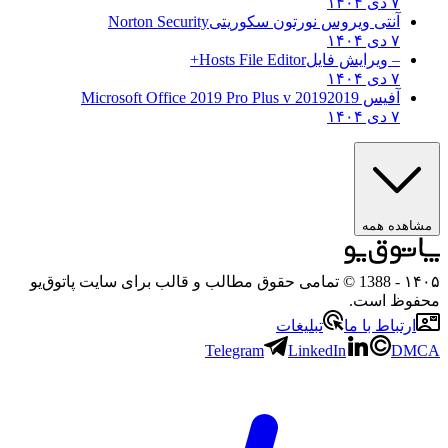
۷ دی ۱۴۰۴
آنتی ویروس نورتون سکوریتی
Norton Security
۷ دی ۱۴۰۴
– ویرایش فایل
Hosts File Editor+
۷ دی ۱۴۰۴
آفیس 2019
2019 Microsoft Office 2019 Pro Plus v
۷ دی ۱۴۰۴
ه همه
- 1388 © تمامی حقوق مطالب و قالب برای سایت پاتوق‌یو
 است.
باط با ما
تبلیغات
Telegram
LinkedIn