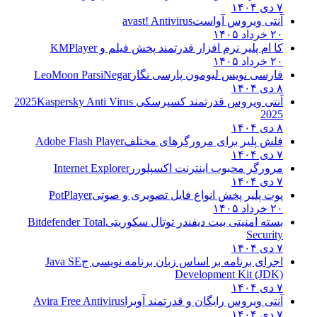
۷ دی ۱۴۰۴
آنتی ویروس آواست
avast! Antivirus
۲۰ خرداد ۱۴۰۵
کا ام پلیر نرم افزار قدرتمند پخش فیلم و
KMPlayer
۲۰ خرداد ۱۴۰۵
فارسی نویس لیومون پارسی نگار
LeoMoon ParsiNegar
۸ دی ۱۴۰۴
آنتی ویروس قدرتمند کسپرسکی 2025
Kaspersky Anti Virus
2025
۸ دی ۱۴۰۴
فلش پلیر برای مرورگرهای مختلف
Adobe Flash Player
۷ دی ۱۴۰۴
مرورگر محبوب اینترنت اکسپلورر
Internet Explorer
۷ دی ۱۴۰۴
پوت پلیر پخش انواع فایل تصویری و صوتی
PotPlayer
۲۰ خرداد ۱۴۰۵
بسته امنیتی بیت دیفندر توتال سکوریتی
Bitdefender Total
Security
۷ دی ۱۴۰۴
اجرای برنامه بر اساس زبان برنامه نویسی ج
Java SE
Development Kit (JDK)
۷ دی ۱۴۰۴
آنتی ویروس رایگان و قدرتمند آویرا
Avira Free Antivirus
۷ دی ۱۴۰۴