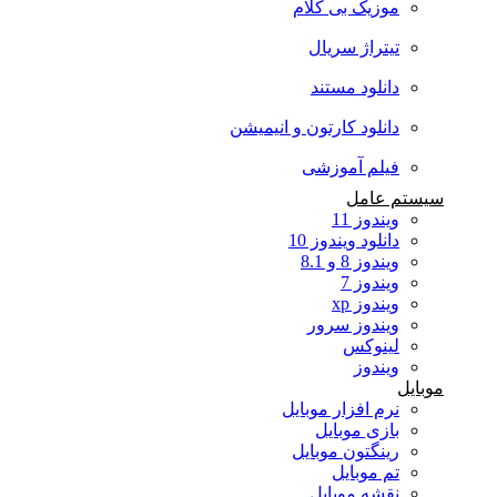
موزیک بی کلام
تیتراژ سریال
دانلود مستند
دانلود کارتون و انیمیشن
فیلم آموزشی
سیستم عامل
ویندوز 11
دانلود ویندوز 10
ویندوز 8 و 8.1
ویندوز 7
ویندوز xp
ویندوز سرور
لینوکس
ویندوز
موبایل
نرم افزار موبایل
بازی موبایل
رینگتون موبایل
تم موبایل
نقشه موبایل