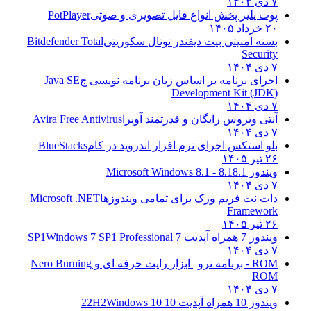
۷ دی ۱۴۰۴
پوت پلیر پخش انواع فایل تصویری و صوتی
PotPlayer
۲۰ خرداد ۱۴۰۵
بسته امنیتی بیت دیفندر توتال سکوریتی
Bitdefender Total
Security
۷ دی ۱۴۰۴
اجرای برنامه بر اساس زبان برنامه نویسی ج
Java SE
Development Kit (JDK)
۷ دی ۱۴۰۴
آنتی ویروس رایگان و قدرتمند آویرا
Avira Free Antivirus
۷ دی ۱۴۰۴
بلو استکس اجرای نرم افزار اندروید در کام
BlueStacks
۲۶ تیر ۱۴۰۵
ویندوز 8.1
8.1 - Microsoft Windows 8.1
۷ دی ۱۴۰۴
دات نت فریم ورک برای تمامی ویندوزها
Microsoft .NET
Framework
۲۶ تیر ۱۴۰۵
ویندوز 7 همراه آپدیت 7 SP1
Windows 7 SP1 Professional
۷ دی ۱۴۰۴
ROM - برنامه نرو | ابزار رایت حرفه ای و
Nero Burning
ROM
۷ دی ۱۴۰۴
ویندوز 10 همراه آپدیت 10 22H2
Windows 10