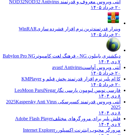
آنتی ویروس معروف و قدرتمند NOD32
NOD32 Antivirus
۲۰ خرداد ۱۴۰۵
وینرار قدرتمندترین نرم افزار فشرده سازی
WinRAR
۲۰ خرداد ۱۴۰۵
دیکشنری بابیلون NG - فرهنگ لغت کامپیوتر
Babylon Pro NG
۷ دی ۱۴۰۴
آنتی ویروس آواست
avast! Antivirus
۲۰ خرداد ۱۴۰۵
کا ام پلیر نرم افزار قدرتمند پخش فیلم و
KMPlayer
۲۰ خرداد ۱۴۰۵
فارسی نویس لیومون پارسی نگار
LeoMoon ParsiNegar
۸ دی ۱۴۰۴
آنتی ویروس قدرتمند کسپرسکی 2025
Kaspersky Anti Virus
2025
۸ دی ۱۴۰۴
فلش پلیر برای مرورگرهای مختلف
Adobe Flash Player
۷ دی ۱۴۰۴
مرورگر محبوب اینترنت اکسپلورر
Internet Explorer