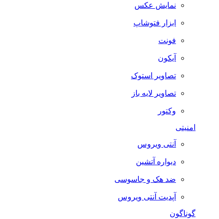
نمایش عکس
ابزار فتوشاپ
فونت
آیکون
تصاویر استوک
تصاویر لایه باز
وکتور
امنیتی
آنتی ویروس
دیواره آتشین
ضد هک و جاسوسی
آپدیت آنتی ویروس
گوناگون