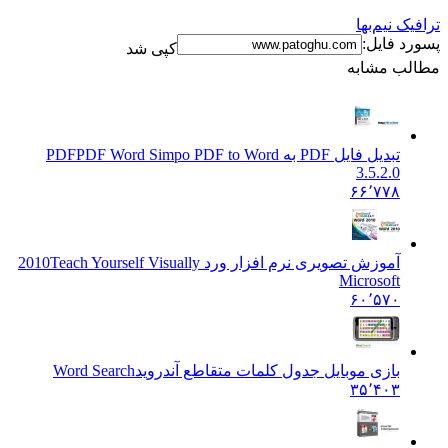
نیم‌بها
فایل:
کپی شد
 مشابه
تبدیل فایل PDF به PDF
PDF Word Simpo PDF to Word
3.5.2.0
۶۶٬۷۷۸
آموزش تصویری نرم افزار ورد 2010
Teach Yourself Visually
Microsoft
۶۰٬۵۷۰
بازی موبایل جدول کلمات متقاطع آندروید
Word Search
۳۵٬۴۰۳