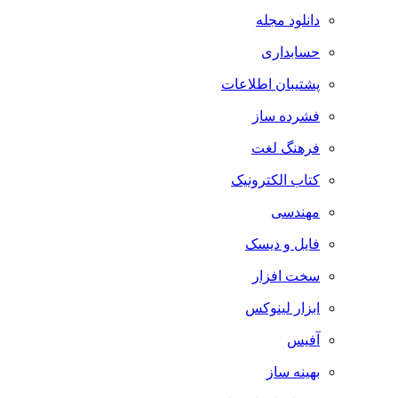
دانلود مجله
حسابداری
پشتیبان اطلاعات
فشرده ساز
فرهنگ لغت
کتاب الکترونیک
مهندسی
فایل و دیسک
سخت افزار
ابزار لینوکس
آفیس
بهینه ساز