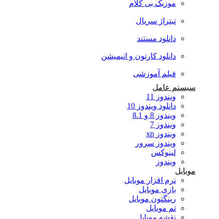
موزیک بی کلام
تیتراژ سریال
دانلود مستند
دانلود کارتون و انیمیشن
فیلم آموزشی
سیستم عامل
ویندوز 11
دانلود ویندوز 10
ویندوز 8 و 8.1
ویندوز 7
ویندوز xp
ویندوز سرور
لینوکس
ویندوز
موبایل
نرم افزار موبایل
بازی موبایل
رینگتون موبایل
تم موبایل
نقشه موبایل