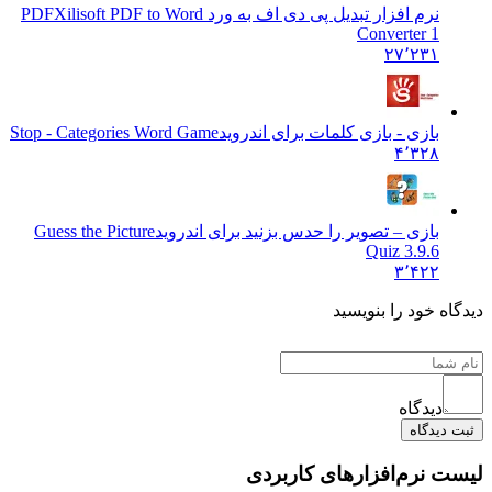
نرم افزار تبدیل پی دی اف به ورد PDF
Xilisoft PDF to Word
Converter 1
۲۷٬۲۳۱
بازی - بازی کلمات برای اندروید
Stop - Categories Word Game
۴٬۳۲۸
بازی – تصویر را حدس بزنید برای اندروید
Guess the Picture
Quiz 3.9.6
۳٬۴۲۲
 خود را بنویسید
دیدگاه
یدگاه
نرم‌افزارهای کاربردی