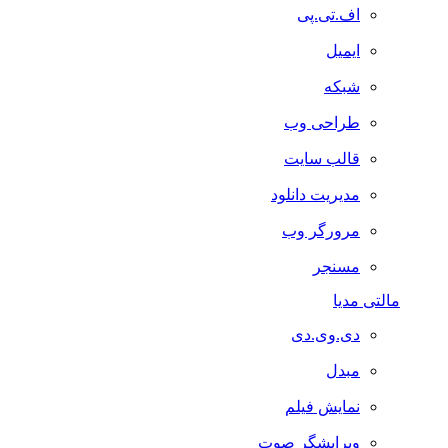
اف.تی.پی
ایمیل
شبکه
طراحی وب
قالب سایت
مدیریت دانلود
مرورگر وب
مسنجر
مالتی مدیا
دی.وی.دی
مبدل
نمایش فیلم
ویرایشگر صوت