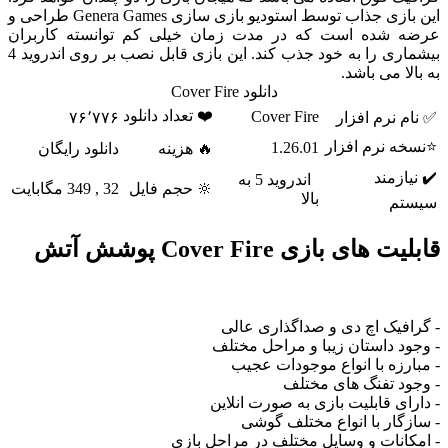
این بازی جذاب توسط استودیو بازی سازی Genera Games طراحی و
عرضه شده است که در مدت زمان خیلی کم توانسته کاربران
بیشماری را به خود جذب کند. این بازی قابل نصب بر روی اندروید 4
به بالا می باشد.
دانلود Cover Fire
❤️ تعداد دانلود
Cover Fire
✅ نام نرم افزار
۷۶٬۷۷۶
⭐نسخه نرم افزار
1.26.01
🔥 هزینه
دانلود رایگان
✔️ نیازمند
اندروید 5 به
🔆 حجم فایل
32 , 349 مگابایت
بالا
سیستم
قابلیت های بازی Cover Fire پوشش آتش
- گرافیک اچ دی و صداگذاری عالی
- وجود داستان زیبا و مراحل مختلف
- مبارزه با انواع موجودات عجیب
- وجود تفنگ های مختلف
- دارای قابلیت بازی به صورت انلاین
- سازگار با انواع مختلف گوشی
- امکانات و وسایل مختلف در مراحل بازی