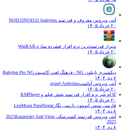
آنتی ویروس معروف و قدرتمند NOD32
NOD32 Antivirus
۲۰ خرداد ۱۴۰۵
وینرار قدرتمندترین نرم افزار فشرده سازی
WinRAR
۲۰ خرداد ۱۴۰۵
دیکشنری بابیلون NG - فرهنگ لغت کامپیوتر
Babylon Pro NG
۷ دی ۱۴۰۴
آنتی ویروس آواست
avast! Antivirus
۲۰ خرداد ۱۴۰۵
کا ام پلیر نرم افزار قدرتمند پخش فیلم و
KMPlayer
۲۰ خرداد ۱۴۰۵
فارسی نویس لیومون پارسی نگار
LeoMoon ParsiNegar
۸ دی ۱۴۰۴
آنتی ویروس قدرتمند کسپرسکی 2025
Kaspersky Anti Virus
2025
۸ دی ۱۴۰۴