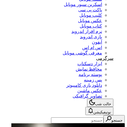
اسکرین سیور موبایل
پاکت پی سی
کلیپ موبایل
عکس موبایل
کتاب موبایل
نرم افزار اندروید
بازی اندروید
آیفون
اس ام اس
معرفی گوشی موبایل
سرگرمی
ابزار دسکتاپ
محافظ نمایش
پوسته برنامه
پس زمینه
دانلود بازی کامپیوتر
عکس ماشین
تصاویر گرافیکی
حالت شب
نوتیفیکیشن
جستجو