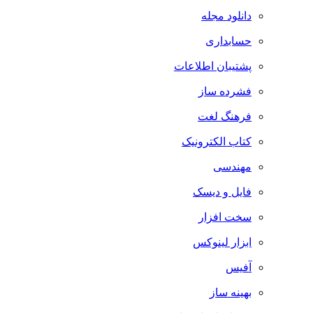
دانلود مجله
حسابداری
پشتیبان اطلاعات
فشرده ساز
فرهنگ لغت
کتاب الکترونیک
مهندسی
فایل و دیسک
سخت افزار
ابزار لینوکس
آفیس
بهینه ساز