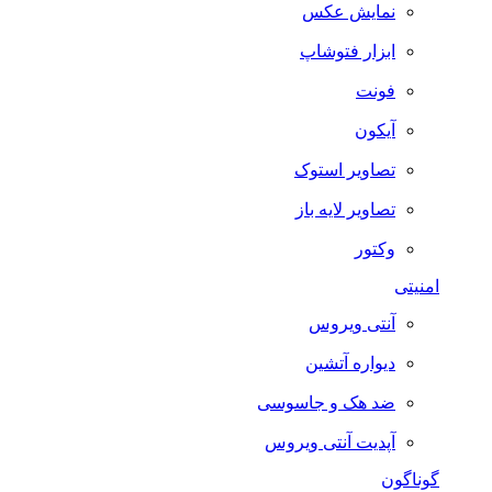
نمایش عکس
ابزار فتوشاپ
فونت
آیکون
تصاویر استوک
تصاویر لایه باز
وکتور
امنیتی
آنتی ویروس
دیواره آتشین
ضد هک و جاسوسی
آپدیت آنتی ویروس
گوناگون