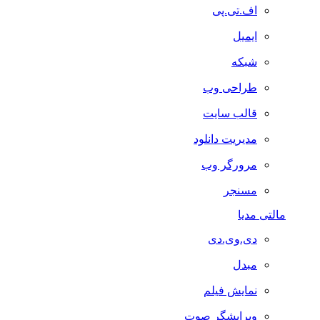
اف.تی.پی
ایمیل
شبکه
طراحی وب
قالب سایت
مدیریت دانلود
مرورگر وب
مسنجر
مالتی مدیا
دی.وی.دی
مبدل
نمایش فیلم
ویرایشگر صوت