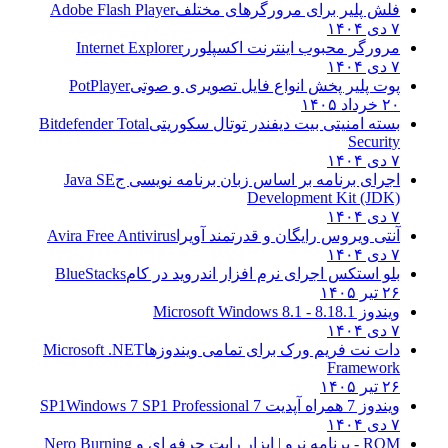
فلش پلیر برای مرورگرهای مختلف
Adobe Flash Player
۷ دی ۱۴۰۴
مرورگر محبوب اینترنت اکسپلورر
Internet Explorer
۷ دی ۱۴۰۴
پوت پلیر پخش انواع فایل تصویری و صوتی
PotPlayer
۲۰ خرداد ۱۴۰۵
بسته امنیتی بیت دیفندر توتال سکوریتی
Bitdefender Total
Security
۷ دی ۱۴۰۴
اجرای برنامه بر اساس زبان برنامه نویسی ج
Java SE
Development Kit (JDK)
۷ دی ۱۴۰۴
آنتی ویروس رایگان و قدرتمند آویرا
Avira Free Antivirus
۷ دی ۱۴۰۴
بلو استکس اجرای نرم افزار اندروید در کام
BlueStacks
۲۶ تیر ۱۴۰۵
ویندوز 8.1
8.1 - Microsoft Windows 8.1
۷ دی ۱۴۰۴
دات نت فریم ورک برای تمامی ویندوزها
Microsoft .NET
Framework
۲۶ تیر ۱۴۰۵
ویندوز 7 همراه آپدیت 7 SP1
Windows 7 SP1 Professional
۷ دی ۱۴۰۴
ROM - برنامه نرو | ابزار رایت حرفه ای و
Nero Burning